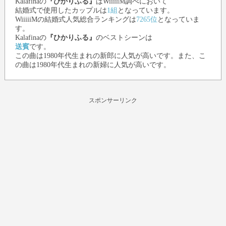
Kalafina
の
『ひかりふる』
はWiiiiiM調べにおいて
結婚式で使用したカップルは
1組
となっています。
WiiiiiMの結婚式人気総合ランキングは
7265位
となっていま
す。
Kalafina
の
『ひかりふる』
のベストシーンは
送賓
です。
この曲は1980年代生まれの新郎に人気が高いです。また、こ
の曲は1980年代生まれの新婦に人気が高いです。
スポンサーリンク