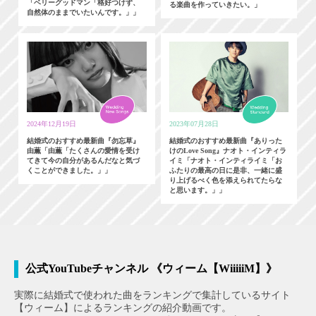
「ベリーグッドマン「格好つけず、
る楽曲を作っていきたい。」
自然体のままでいたいんです。」」
2024年12月19日
2023年07月28日
結婚式のおすすめ最新曲『勿忘草』
結婚式のおすすめ最新曲『ありった
由薫「由薫「たくさんの愛情を受け
けのLove Song』ナオト・インティラ
てきて今の自分があるんだなと気づ
イミ「ナオト・インティライミ「お
くことができました。」」
ふたりの最高の日に是非、一緒に盛
り上げるべく色を添えられてたらな
と思います。」」
公式YouTubeチャンネル 《ウィーム【WiiiiiM】》
実際に結婚式で使われた曲をランキングで集計しているサイト
【ウィーム】によるランキングの紹介動画です。