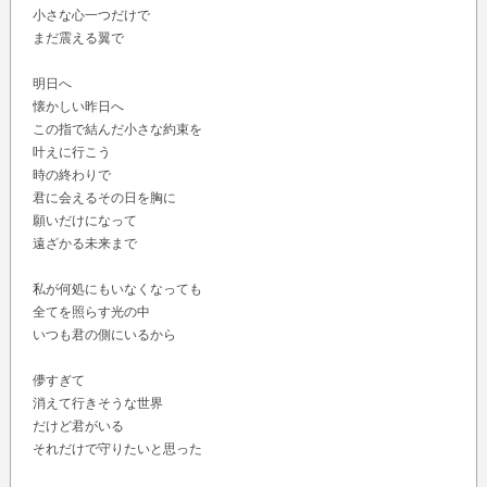
小さな心一つだけで
まだ震える翼で
明日へ
懐かしい昨日へ
この指で結んだ小さな約束を
叶えに行こう
時の終わりで
君に会えるその日を胸に
願いだけになって
遠ざかる未来まで
私が何処にもいなくなっても
全てを照らす光の中
いつも君の側にいるから
儚すぎて
消えて行きそうな世界
だけど君がいる
それだけで守りたいと思った