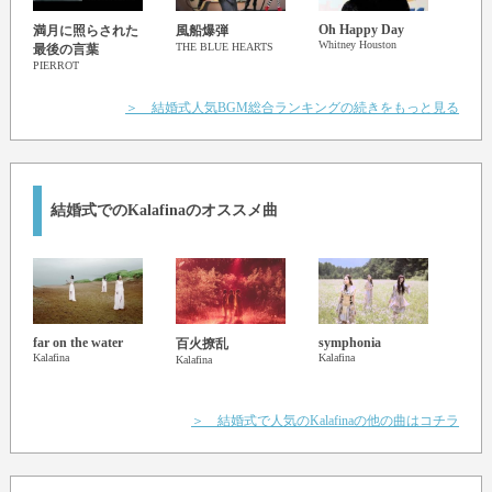
Oh Happy Day
Billi
満月に照らされた
風船爆弾
Whitney Houston
Glee C
THE BLUE HEARTS
最後の言葉
PIERROT
＞ 結婚式人気BGM総合ランキングの続きをもっと見る
結婚式でのKalafinaのオススメ曲
far on the water
symphonia
stori
百火撩乱
Kalafina
Kalafina
Kalafi
Kalafina
＞ 結婚式で人気のKalafinaの他の曲はコチラ