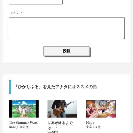
コメント
『ひかりふる』を見たアナタにオススメの曲
The Summer Wars
Hope
世界が終るまで
大忙
BGM(松本晃彦)
安室奈美恵
は・・・
久石
WANDS