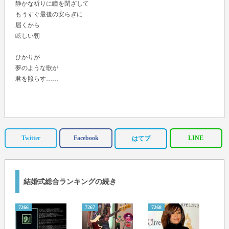
静かな祈りに瞳を閉ざして
もうすぐ最後の安らぎに
届くから
眩しい朝
ひかりが
夢のような歌が
君を照らす……
Twitter
Facebook
LINE
はてブ
結婚式総合ランキングの続き
7266
7267
7268
7269