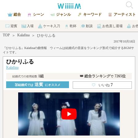
総合
シーン
ジャンル
キーワード
アーティスト
迎賓
入場
ケーキ入刀
乾杯
歓談
お色直し退場
お
TOP
Kalafina
＞
＞
ひかりふる
2017年10月18日
『ひかりふる』Kalafinaの曲情報 ウィームは結婚式の音楽をランキング形式で紹介するBGMサ
イトです。
ひかりふる
Kalafina
1組
👑 総合ランキング
7265位
で
結婚式での使用組数
送賓
7
♡
いいね
💒結婚式では
にオススメ