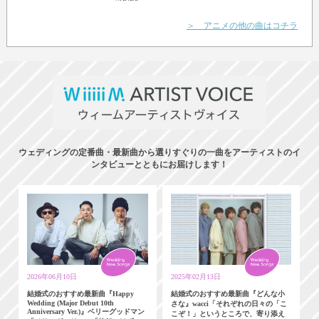
＞ アニメの他の曲はコチラ
ウェディングの定番曲・最新曲から選りすぐりの一曲をアーティストのイ
ンタビューとともにお届けします！
2026年06月10日
2025年02月13日
結婚式のおすすめ最新曲『Happy
結婚式のおすすめ最新曲『どんな小
Wedding (Major Debut 10th
さな』wacci「それぞれの日々の「こ
Anniversary Ver.)』ベリーグッドマン
こぞ！」というところで、寄り添え