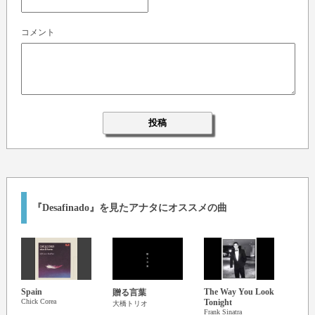
コメント
『Desafinado』を見たアナタにオススメの曲
Spain
The Way You Look
Beaut
贈る言葉
Chick Corea
Tonight
Bea
大橋トリオ
Frank Sinatra
Roy An