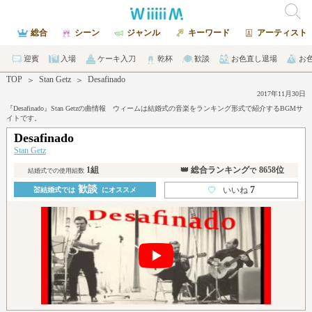
総合
シーン
ジャンル
キーワード
アーティスト
迎賓
入場
ケーキ入刀
乾杯
歓談
お色直し退場
お
TOP
Stan Getz
Desafinado
＞
＞
2017年11月30日
『Desafinado』Stan Getzの曲情報 ウィームは結婚式の音楽をランキング形式で紹介するBGMサ
イトです。
Desafinado
Stan Getz
1組
👑 総合ランキング
8658位
で
結婚式での使用組数
歓談
7
♡
いいね
💒結婚式では
にオススメ