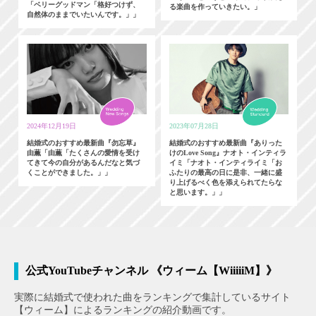
「ベリーグッドマン「格好つけず、
る楽曲を作っていきたい。」
自然体のままでいたいんです。」」
2024年12月19日
2023年07月28日
結婚式のおすすめ最新曲『勿忘草』
結婚式のおすすめ最新曲『ありった
由薫「由薫「たくさんの愛情を受け
けのLove Song』ナオト・インティラ
てきて今の自分があるんだなと気づ
イミ「ナオト・インティライミ「お
くことができました。」」
ふたりの最高の日に是非、一緒に盛
り上げるべく色を添えられてたらな
と思います。」」
公式YouTubeチャンネル 《ウィーム【WiiiiiM】》
実際に結婚式で使われた曲をランキングで集計しているサイト
【ウィーム】によるランキングの紹介動画です。