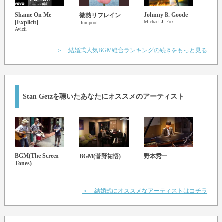
Shame On Me
Johnny B. Goode
Say I
微熱リフレイン
[Explicit]
Michael J. Fox
Tory L
flumpool
Avicii
＞ 結婚式人気BGM総合ランキングの続きをもっと見る
Stan Getz
を聴いたあなたにオススメのアーティスト
BGM(The Screen
BGM(菅野祐悟)
野本秀一
吉川
Tones)
＞ 結婚式にオススメなアーティストはコチラ