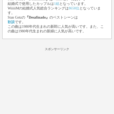
結婚式で使用したカップルは
1組
となっています。
WiiiiiMの結婚式人気総合ランキングは
8658位
となっていま
す。
Stan Getz
の
『Desafinado』
のベストシーンは
歓談
です。
この曲は1980年代生まれの新郎に人気が高いです。また、こ
の曲は1980年代生まれの新婦に人気が高いです。
スポンサーリンク