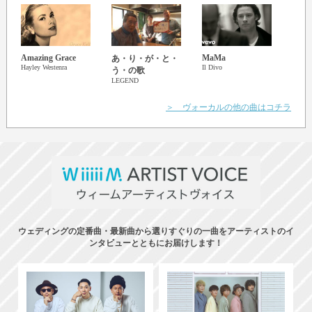
Amazing Grace
MaMa
あ・り・が・と・
わた
Hayley Westenra
Il Divo
う・の歌
ぐも
LEGEND
初音
＞ ヴォーカルの他の曲はコチラ
ウェディングの定番曲・最新曲から選りすぐりの一曲をアーティストのイ
ンタビューとともにお届けします！