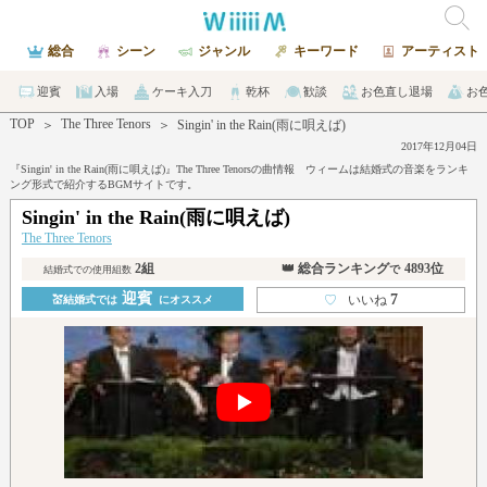
総合
シーン
ジャンル
キーワード
アーティスト
迎賓
入場
ケーキ入刀
乾杯
歓談
お色直し退場
お
TOP
The Three Tenors
＞
＞
Singin' in the Rain(雨に唄えば)
2017年12月04日
『Singin' in the Rain(雨に唄えば)』The Three Tenorsの曲情報 ウィームは結婚式の音楽をランキ
ング形式で紹介するBGMサイトです。
Singin' in the Rain(雨に唄えば)
The Three Tenors
2組
👑 総合ランキング
4893位
で
結婚式での使用組数
迎賓
7
♡
いいね
💒結婚式では
にオススメ