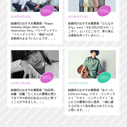
2026年06月10日
2025年02月13日
結婚式のおすすめ最新曲『Happy
結婚式のおすすめ最新曲『どんな小
Wedding (Major Debut 10th
さな』wacci「それぞれの日々の「こ
Anniversary Ver.)』ベリーグッドマン
こぞ！」というところで、寄り添え
「ベリーグッドマン「格好つけず、
る楽曲を作っていきたい。」
自然体のままでいたいんです。」」
2024年12月19日
2023年07月28日
結婚式のおすすめ最新曲『勿忘草』
結婚式のおすすめ最新曲『ありった
由薫「由薫「たくさんの愛情を受け
けのLove Song』ナオト・インティラ
てきて今の自分があるんだなと気づ
イミ「ナオト・インティライミ「お
くことができました。」」
ふたりの最高の日に是非、一緒に盛
り上げるべく色を添えられてたらな
と思います。」」