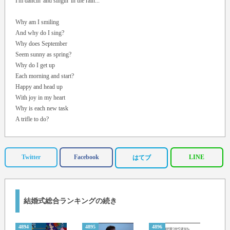
I'm dancin' and singin' in the rain...
Why am I smiling
And why do I sing?
Why does September
Seem sunny as spring?
Why do I get up
Each morning and start?
Happy and head up
With joy in my heart
Why is each new task
A trifle to do?
Because I am living
A life full of you.
Twitter
Facebook
LINE
はてブ
結婚式総合ランキングの続き
4894
4895
4896
4897