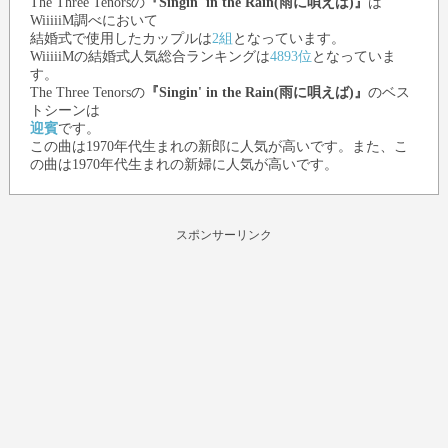
The Three Tenors
の
『Singin' in the Rain(雨に唄えば)』
は
WiiiiiM調べにおいて
結婚式で使用したカップルは
2組
となっています。
WiiiiiMの結婚式人気総合ランキングは
4893位
となっていま
す。
The Three Tenors
の
『Singin' in the Rain(雨に唄えば)』
のベス
トシーンは
迎賓
です。
この曲は1970年代生まれの新郎に人気が高いです。また、こ
の曲は1970年代生まれの新婦に人気が高いです。
スポンサーリンク