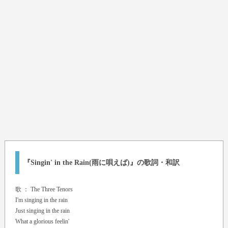
『Singin' in the Rain(雨に唄えば)』の歌詞・和訳
歌 ：
The Three Tenors
I'm singing in the rain
Just singing in the rain
What a glorious feelin'