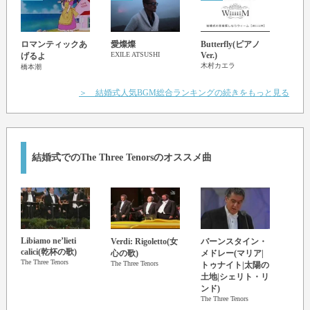
Fami
ロマンティックあ
愛燦燦
Butterfly(ピアノ
清水
EXILE ATSUSHI
Ver.)
げるよ
木村カエラ
橋本潮
＞ 結婚式人気BGM総合ランキングの続きをもっと見る
結婚式でのThe Three Tenorsのオススメ曲
Libiamo ne’lieti
Verdi: Rigoletto(女
バーンスタイン・
O So
calici(乾杯の歌)
心の歌)
メドレー(マリア|
ソレ
The Three Tenors
The Three Tenors
The Th
トゥナイト|太陽の
土地|シェリト・リ
ンド)
The Three Tenors