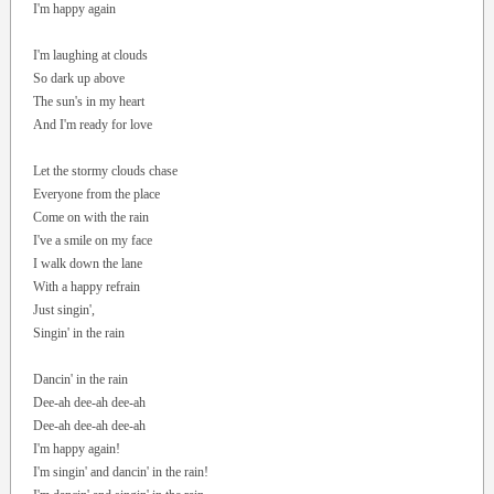
I'm happy again
I'm laughing at clouds
So dark up above
The sun's in my heart
And I'm ready for love
Let the stormy clouds chase
Everyone from the place
Come on with the rain
I've a smile on my face
I walk down the lane
With a happy refrain
Just singin',
Singin' in the rain
Dancin' in the rain
Dee-ah dee-ah dee-ah
Dee-ah dee-ah dee-ah
I'm happy again!
I'm singin' and dancin' in the rain!