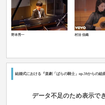
野本秀一
村治 佳織
結婚式における『楽劇「ばらの騎士」op.59からの組
データ不足のため表示で