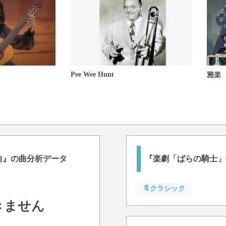
Pee Wee Hunt
雅楽
曲』の曲分析データ
『楽劇「ばらの騎士」o
🔖クラシック
きません