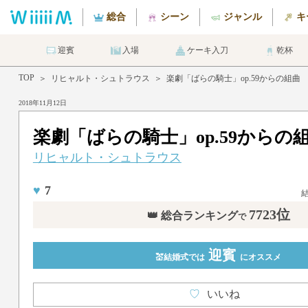
総合
シーン
ジャンル
キ
迎賓
入場
ケーキ入刀
乾杯
TOP
＞
リヒャルト・シュトラウス
＞
楽劇「ばらの騎士」op.59からの組曲
2018年11月12日
楽劇「ばらの騎士」op.59からの
リヒャルト・シュトラウス
♥
7
7723位
👑 総合ランキング
で
迎賓
💒結婚式では
にオススメ
♡
いいね