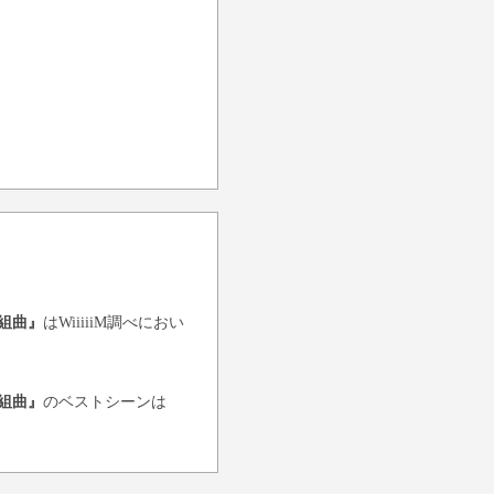
の組曲』
はWiiiiiM調べにおい
の組曲』
のベストシーンは