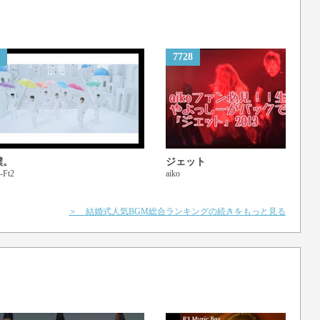
7728
僕。
ジェット
-Ft2
aiko
＞ 結婚式人気BGM総合ランキングの続きをもっと見る