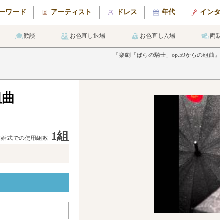
ーワード
アーティスト
ドレス
年代
イン
歓談
お色直し退場
お色直し入場
両
『楽劇「ばらの騎士」op.59からの組
組曲
1組
結婚式での使用組数