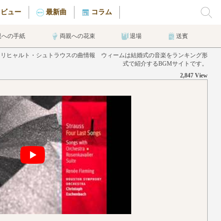
タビュー
最新曲
コラム
親への手紙
両親への花束
退場
送賓
曲』リヒャルト・シュトラウスの曲情報 ウィームは結婚式の音楽をランキング形
式で紹介するBGMサイトです。
2,847 View