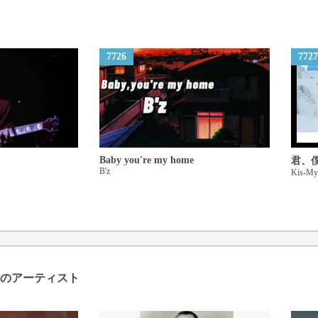
7726
7727
Baby you're my home
君、
B'z
Kis-My
のアーティスト