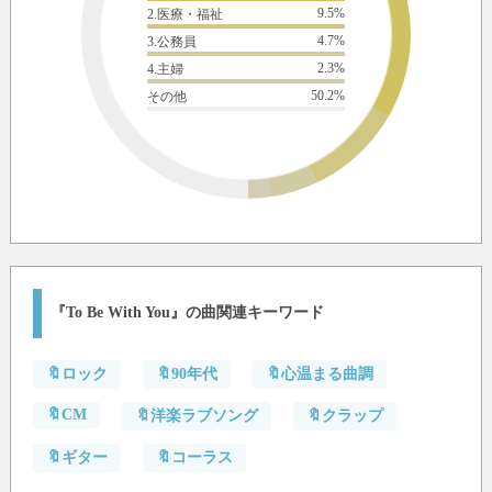
9.5%
2.医療・福祉
4.7%
3.公務員
2.3%
4.主婦
50.2%
その他
『To Be With You』の曲関連キーワード
🔖ロック
🔖90年代
🔖心温まる曲調
🔖CM
🔖洋楽ラブソング
🔖クラップ
🔖ギター
🔖コーラス