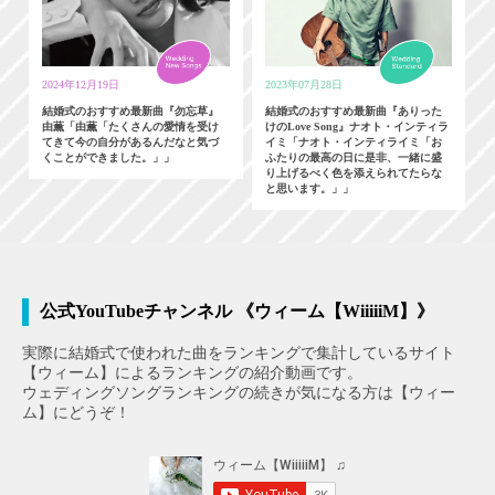
2024年12月19日
2023年07月28日
結婚式のおすすめ最新曲『勿忘草』
結婚式のおすすめ最新曲『ありった
由薫「由薫「たくさんの愛情を受け
けのLove Song』ナオト・インティラ
てきて今の自分があるんだなと気づ
イミ「ナオト・インティライミ「お
くことができました。」」
ふたりの最高の日に是非、一緒に盛
り上げるべく色を添えられてたらな
と思います。」」
公式YouTubeチャンネル 《ウィーム【WiiiiiM】》
実際に結婚式で使われた曲をランキングで集計しているサイト
【ウィーム】によるランキングの紹介動画です。
ウェディングソングランキングの続きが気になる方は【ウィー
ム】にどうぞ！