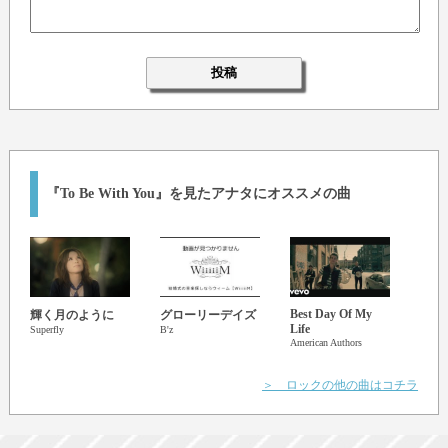
『To Be With You』を見たアナタにオススメの曲
Best Day Of My
DRE
輝く月のように
グローリーデイズ
Life
BOO
Superfly
B'z
American Authors
＞ ロックの他の曲はコチラ