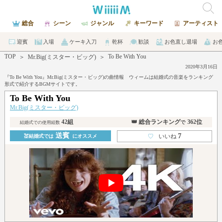
総合
シーン
ジャンル
キーワード
アーティスト
迎賓
入場
ケーキ入刀
乾杯
歓談
お色直し退場
お
TOP
To Be With You
＞
Mr.Big(ミスター・ビッグ)
＞
2020年3月16日
『To Be With You』Mr.Big(ミスター・ビッグ)の曲情報 ウィームは結婚式の音楽をランキング
形式で紹介するBGMサイトです。
To Be With You
Mr.Big(ミスター・ビッグ)
42組
👑 総合ランキング
362位
で
結婚式での使用組数
送賓
7
♡
いいね
💒結婚式では
にオススメ