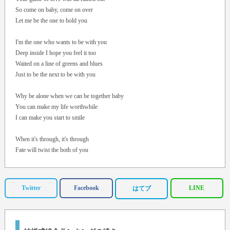
So come on baby, come on over
Let me be the one to hold you
I'm the one who wants to be with you
Deep inside I hope you feel it too
Waited on a line of greens and blues
Just to be the next to be with you
Why be alone when we can be together baby
You can make my life worthwhile
I can make you start to smile
When it's through, it's through
Fate will twist the both of you
So come on baby come on over
Let me be the one to show you
Twitter
Facebook
LINE
はてブ
I'm the one who wants to be with you
Deep inside I hope you feel it too
Waited on a line of greens and blues
Just to be the next to be with you