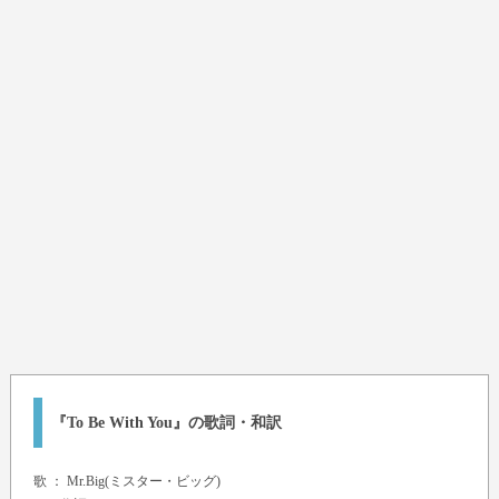
『To Be With You』の歌詞・和訳
歌 ：
Mr.Big(ミスター・ビッグ)