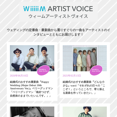
ウェディングの定番曲・最新曲から選りすぐりの一曲をアーティストのイ
ンタビューとともにお届けします！
2026年06月10日
2025年02月13日
結婚式のおすすめ最新曲『Happy
結婚式のおすすめ最新曲『どんな小
Wedding (Major Debut 10th
さな』wacci「それぞれの日々の「こ
Anniversary Ver.)』ベリーグッドマン
こぞ！」というところで、寄り添え
「ベリーグッドマン「格好つけず、
る楽曲を作っていきたい。」
自然体のままでいたいんです。」」