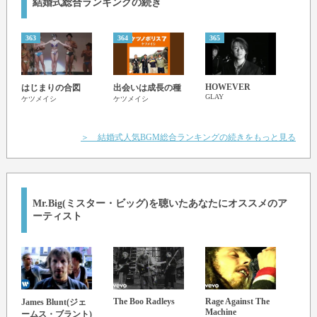
結婚式総合ランキングの続き
I'm the one who wants to be with you
Deep inside I hope you feel it too
363
364
365
366
Waited on a line of greens and blues
Just to be the next to be with you
HOWEVER
Part 
はじまりの合図
出会いは成長の種
Just to be the next to be with you
GLAY
Jodi M
ケツメイシ
ケツメイシ
＞ 結婚式人気BGM総合ランキングの続きをもっと見る
Mr.Big(ミスター・ビッグ)
を聴いたあなたにオススメのア
ーティスト
The Boo Radleys
Rage Against The
Nigh
James Blunt(ジェ
Machine
ームス・ブラント)