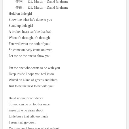
作詞 ： Eric Martin・David Grahame
作曲 ： Eric Martin・David Grahame
Hold on little girl
Show me what he's done to you
Stand up little girl
A broken heart can't be that bad
When it's through, it's through
Fate will twist the both of you
So come on baby come on over
Let me be the one to show you
I'm the one who wants to be with you
Deep inside I hope you feel it too
Waited on a line of greens and blues
Just to be the next to be with you
Build up your confidence
So you can be on top for once
wake up who cares about
Little boys that talk too much
I seen it all go down
Your game of love was all rained out