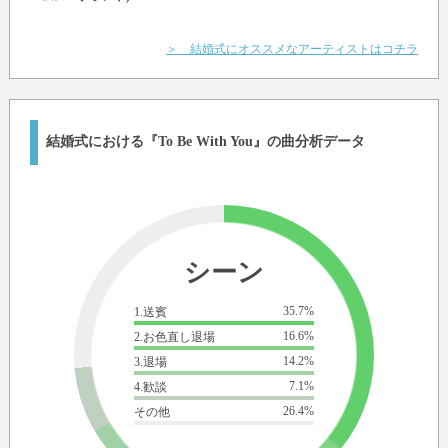
＞ 結婚式にオススメなアーティストはコチラ
結婚式における『To Be With You』の曲分析データ
シーン
35.7%
1.送賓
16.6%
2.お色直し退場
14.2%
3.退場
7.1%
4.歓談
26.4%
その他