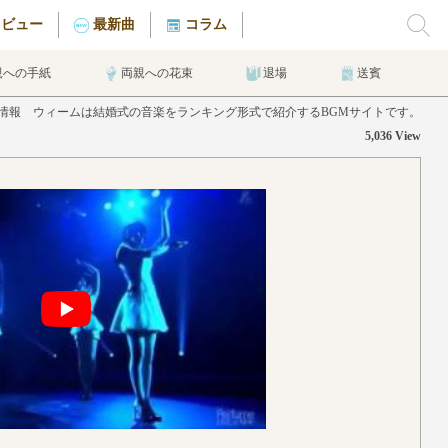
タビュー
最新曲
コラム
親への手紙
両親への花束
退場
送賓
eの曲情報 ウィームは結婚式の音楽をランキング形式で紹介するBGMサイトです。
5,036 View