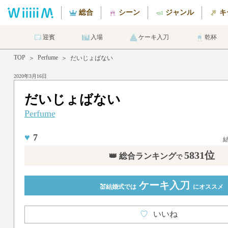
総合
シーン
ジャンル
キ
迎賓
入場
ケーキ入刀
乾杯
TOP
Perfume
＞
＞
だいじょばない
2020年3月16日
だいじょばない
Perfume
♥
7
5831位
👑 総合ランキング
で
ケーキ入刀
💒結婚式では
にオススメ
♡
いいね