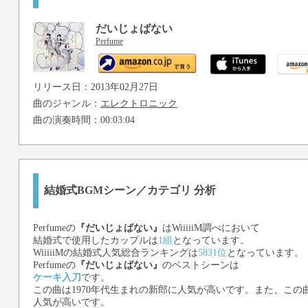
だいじょばない
Perfume
リリース日：2013年02月27日
曲のジャンル：
エレクトロニック
曲の演奏時間：00:03:04
結婚式BGMシーン／カテゴリ 分析
Perfume
の
『だいじょばない』
はWiiiiiM調べにおいて
結婚式で使用したカップルは
1組
となっています。
WiiiiiMの結婚式人気総合ランキングは
5831位
となっています。
Perfume
の
『だいじょばない』
のベストシーンは
ケーキ入刀
です。
この曲は1970年代生まれの新郎に人気が高いです。また、この曲
人気が高いです。