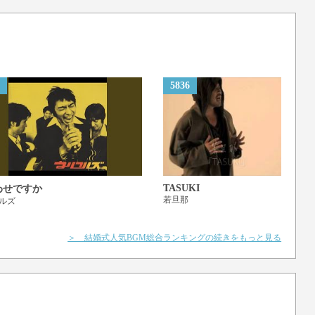
ね いつも
ら それも
けど しかも
5836
に キミは 刺激的
ら それも
けど しかも
ね いつも
TASUKI
わせですか
ら それも
若旦那
ルズ
けど しかも
＞ 結婚式人気BGM総合ランキングの続きをもっと見る
は
ない
ない