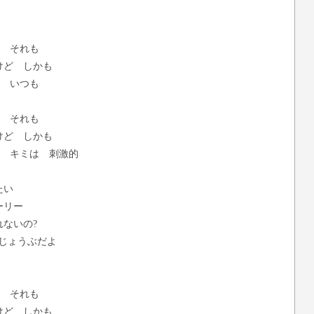
ら それも
けど しかも
ね いつも
ら それも
けど しかも
に キミは 刺激的
たい
ーリー
ないの?
じょうぶだよ
ら それも
けど しかも