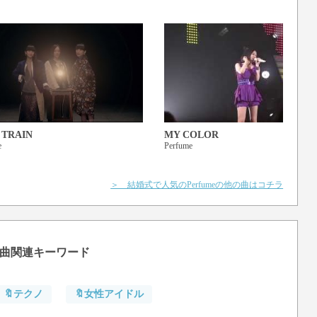
ない
ない
ど
 TRAIN
MY COLOR
e
Perfume
＞ 結婚式で人気のPerfumeの他の曲はコチラ
曲関連キーワード
🔖テクノ
🔖女性アイドル