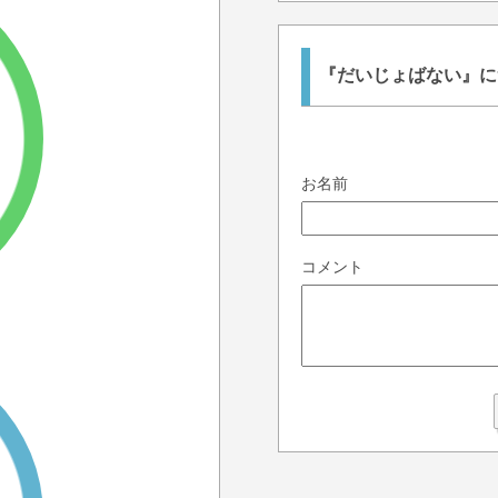
『だいじょばない』に
お名前
コメント