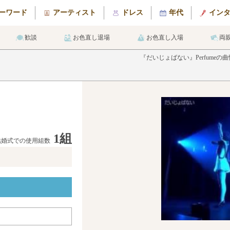
ーワード
アーティスト
ドレス
年代
イン
歓談
お色直し退場
お色直し入場
両
『だいじょばない』Perfum
1組
結婚式での使用組数