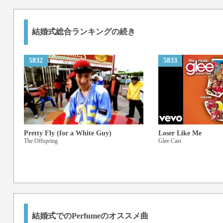
結婚式総合ランキングの続き
5832
5833
Pretty Fly (for a White Guy)
Loser Like Me
The Offspring
Glee Cast
結婚式でのPerfumeのオススメ曲