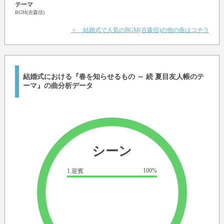
テーマ
BGM(吉森信)
＞ 結婚式で人気のBGM(吉森信)の他の曲はコチラ
結婚式における『春を知らせるもの ～ 続 夏目友人帳のテ
ーマ』の曲分析データ
シーン
100%
1.迎賓