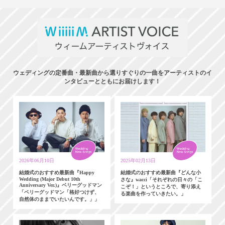
ウェディングの定番曲・最新曲から選りすぐりの一曲をアーティストのイ
ンタビューとともにお届けします！
2026年06月10日
2025年02月13日
結婚式のおすすめ最新曲『Happy
結婚式のおすすめ最新曲『どんな小
Wedding (Major Debut 10th
さな』wacci「それぞれの日々の「こ
Anniversary Ver.)』ベリーグッドマン
こぞ！」というところで、寄り添え
「ベリーグッドマン「格好つけず、
る楽曲を作っていきたい。」
自然体のままでいたいんです。」」