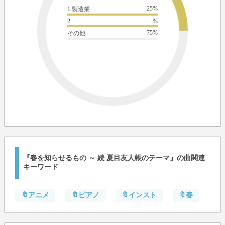
25%
1.製造業
2.
%
75%
その他
『春を知らせるもの ～ 続 夏目友人帳のテーマ』の曲関連
キーワード
🔖アニメ
🔖ピアノ
🔖インスト
🔖春