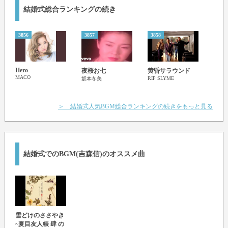
結婚式総合ランキングの続き
3856
3857
3858
3859
Hero
SUM
夜桜お七
黄昏サラウンド
MACO
CAN
RIP SLYME
坂本冬美
杏里
＞ 結婚式人気BGM総合ランキングの続きをもっと見る
結婚式でのBGM(吉森信)のオススメ曲
雪どけのささやき
~夏目友人帳 肆 の