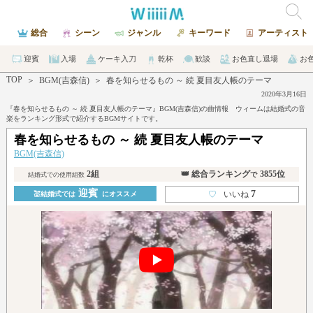
総合
シーン
ジャンル
キーワード
アーティスト
迎賓
入場
ケーキ入刀
乾杯
歓談
お色直し退場
お
TOP
＞
BGM(吉森信)
＞
春を知らせるもの ～ 続 夏目友人帳のテーマ
2020年3月16日
『春を知らせるもの ～ 続 夏目友人帳のテーマ』BGM(吉森信)の曲情報 ウィームは結婚式の音
楽をランキング形式で紹介するBGMサイトです。
春を知らせるもの ～ 続 夏目友人帳のテーマ
BGM(吉森信)
2組
👑 総合ランキング
3855位
で
結婚式での使用組数
迎賓
7
♡
いいね
💒結婚式では
にオススメ