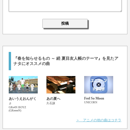
『春を知らせるもの ～ 続 夏目友人帳のテーマ』を見たア
ナタにオススメの曲
Feel So Moon
あいうえおんがく
あの夏へ
コネ
UNICORN
♬
ClariS
久石譲
GRe4N BOYZ
(GReeeeN)
＞ アニメの他の曲はコチラ