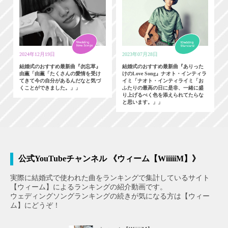
2024年12月19日
2023年07月28日
結婚式のおすすめ最新曲『勿忘草』
結婚式のおすすめ最新曲『ありった
由薫「由薫「たくさんの愛情を受け
けのLove Song』ナオト・インティラ
てきて今の自分があるんだなと気づ
イミ「ナオト・インティライミ「お
くことができました。」」
ふたりの最高の日に是非、一緒に盛
り上げるべく色を添えられてたらな
と思います。」」
公式YouTubeチャンネル 《ウィーム【WiiiiiM】》
実際に結婚式で使われた曲をランキングで集計しているサイト
【ウィーム】によるランキングの紹介動画です。
ウェディングソングランキングの続きが気になる方は【ウィー
ム】にどうぞ！