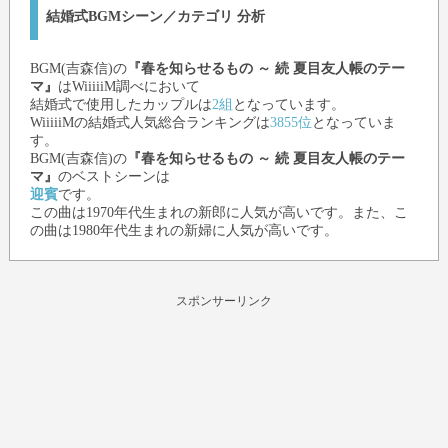
結婚式BGMシーン／カテゴリ 分析
BGM(吉森信)
の
『春を知らせるもの ～ 続 夏目友人帳のテー
マ』
はWiiiiiM調べにおいて
結婚式で使用したカップルは
2組
となっています。
WiiiiiMの結婚式人気総合ランキングは
3855位
となっていま
す。
BGM(吉森信)
の
『春を知らせるもの ～ 続 夏目友人帳のテー
マ』
のベストシーンは
迎賓
です。
この曲は1970年代生まれの新郎に人気が高いです。また、こ
の曲は1980年代生まれの新婦に人気が高いです。
スポンサーリンク