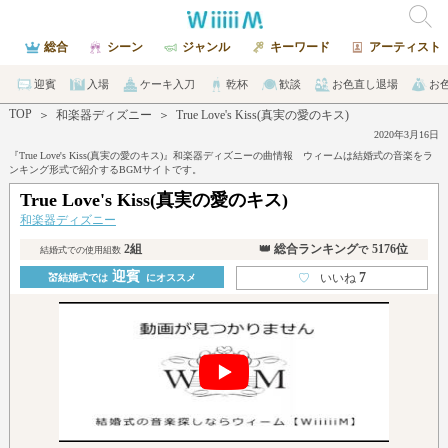
総合
シーン
ジャンル
キーワード
アーティスト
迎賓
入場
ケーキ入刀
乾杯
歓談
お色直し退場
お
TOP
＞
和楽器ディズニー
＞
True Love's Kiss(真実の愛のキス)
2020年3月16日
『True Love's Kiss(真実の愛のキス)』和楽器ディズニーの曲情報 ウィームは結婚式の音楽をラ
ンキング形式で紹介するBGMサイトです。
True Love's Kiss(真実の愛のキス)
和楽器ディズニー
2組
👑 総合ランキング
5176位
で
結婚式での使用組数
迎賓
7
♡
いいね
💒結婚式では
にオススメ