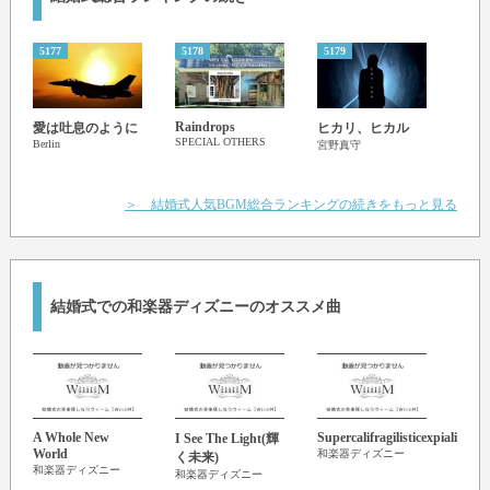
5177
5178
5179
5180
Raindrops
GOL
愛は吐息のように
ヒカリ、ヒカル
SPECIAL OTHERS
宮野
Berlin
宮野真守
＞ 結婚式人気BGM総合ランキングの続きをもっと見る
結婚式での和楽器ディズニーのオススメ曲
A Whole New
Supercalifragilisticexpialidocio
Zip-
I See The Light(輝
World
Dah
和楽器ディズニー
く未来)
和楽器ディズニー
和楽
和楽器ディズニー