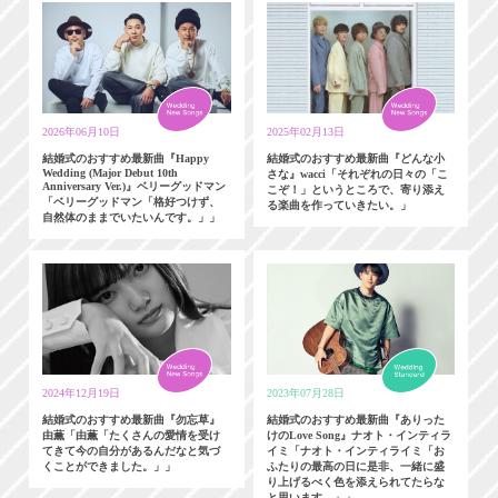
2026年06月10日
2025年02月13日
結婚式のおすすめ最新曲『Happy
結婚式のおすすめ最新曲『どんな小
Wedding (Major Debut 10th
さな』wacci「それぞれの日々の「こ
Anniversary Ver.)』ベリーグッドマン
こぞ！」というところで、寄り添え
「ベリーグッドマン「格好つけず、
る楽曲を作っていきたい。」
自然体のままでいたいんです。」」
2024年12月19日
2023年07月28日
結婚式のおすすめ最新曲『勿忘草』
結婚式のおすすめ最新曲『ありった
由薫「由薫「たくさんの愛情を受け
けのLove Song』ナオト・インティラ
てきて今の自分があるんだなと気づ
イミ「ナオト・インティライミ「お
くことができました。」」
ふたりの最高の日に是非、一緒に盛
り上げるべく色を添えられてたらな
と思います。」」