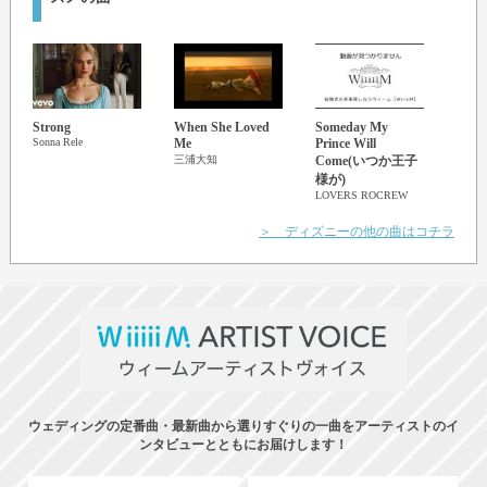
Strong
When She Loved
Someday My
A Wh
Sonna Rele
Me
Prince Will
Worl
三浦大知
Come(いつか王子
平井
様が)
LOVERS ROCREW
＞ ディズニーの他の曲はコチラ
ウェディングの定番曲・最新曲から選りすぐりの一曲をアーティストのイ
ンタビューとともにお届けします！