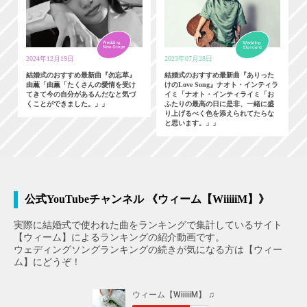
2024年12月19日
2023年07月28日
結婚式のおすすめ最新曲『勿忘草』
結婚式のおすすめ最新曲『ありった
由薫「由薫「たくさんの愛情を受け
けのLove Song』ナオト・インティラ
てきて今の自分があるんだなと気づ
イミ「ナオト・インティライミ「お
くことができました。」」
ふたりの最高の日に是非、一緒に盛
り上げるべく色を添えられてたらな
と思います。」」
公式YouTubeチャンネル 《ウィーム【WiiiiiM】》
実際に結婚式で使われた曲をランキングで集計しているサイト
【ウィーム】によるランキングの紹介動画です。
ウェディングソングランキングの続きが気になる方は【ウィー
ム】にどうぞ！