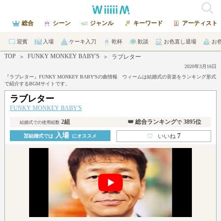
総合
シーン
ジャンル
キーワード
アーティスト
迎賓
入場
ケーキ入刀
乾杯
歓談
お色直し退場
お
TOP
FUNKY MONKEY BΛBY'S
＞
＞
ラブレター
2020年3月16日
『ラブレター』FUNKY MONKEY BΛBY'Sの曲情報 ウィームは結婚式の音楽をランキング形式
で紹介するBGMサイトです。
ラブレター
FUNKY MONKEY BΛBY'S
2組
👑 総合ランキング
3895位
で
結婚式での使用組数
入場
7
♡
いいね
💒結婚式では
にオススメ