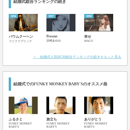
結婚式総合ランキングの続き
君の笑顔を見てると 胸が苦しくなるんだよ
こんな気持ちなんて何も知らないだろうけど
今日も僕は願ってる 瞳を合わせて笑えるように
3896
3897
3898
3899
君が誰かと楽しそうに 話すだけで切ないよ
こんな気持ちは誰にも言えないだろうな
だから僕は想うだけ
Present
In H
バウムクーヘン
幸せ
君が大好きです
Da'Vill
浜崎あゆみ
MACO
フジファブリック
＞ 結婚式人気BGM総合ランキングの続きをもっと見る
結婚式でのFUNKY MONKEY BΛBY'Sのオススメ曲
ふるさと
旅立ち
ありがとう
ちっ
FUNKY MONKEY
FUNKY MONKEY
FUNKY MONKEY
FUNK
BΛBY'S
BΛBY'S
BΛBY'S
BΛBY