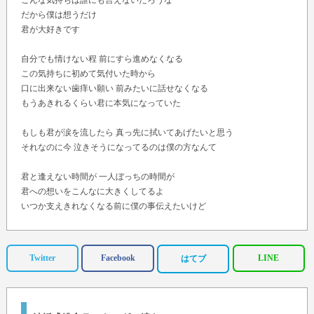
こんな気持ちは誰にも言えないだろうな
だから僕は想うだけ
君が大好きです
自分でも情けない程 前にすら進めなくなる
この気持ちに初めて気付いた時から
口に出来ない歯痒い願い 前みたいに話せなくなる
もうあきれるくらい君に本気になっていた
もしも君が涙を流したら 真っ先に拭いてあげたいと思う
それなのに今 泣きそうになってるのは僕の方なんて
君と逢えない時間が 一人ぼっちの時間が
君への想いをこんなに大きくしてるよ
いつか支えきれなくなる前に僕の事伝えたいけど
その笑顔を見る度に 優しさに触れる度に
やっぱり"高嶺の花"って遠く感じるよ
胸にしまったラブレター また臆病風に吹かれた
Twitter
Facebook
LINE
はてブ
今 これだけ好きな人がいるだけでも幸せだって
きっとそうなんだ 多分そうなんだ 自分に言い聞かせて