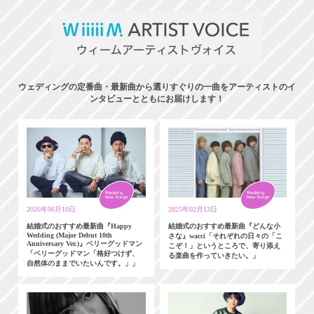
ウェディングの定番曲・最新曲から選りすぐりの一曲をアーティストのイ
ンタビューとともにお届けします！
2026年06月10日
2025年02月13日
結婚式のおすすめ最新曲『Happy
結婚式のおすすめ最新曲『どんな小
Wedding (Major Debut 10th
さな』wacci「それぞれの日々の「こ
Anniversary Ver.)』ベリーグッドマン
こぞ！」というところで、寄り添え
「ベリーグッドマン「格好つけず、
る楽曲を作っていきたい。」
自然体のままでいたいんです。」」