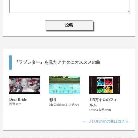
『ラブレター』を見たアナタにオススメの曲
Dear Bride
彩り
115万キロのフィ
家族
西野カナ
Wedd
Mr.Children(ミスチル)
ルム
福山
Official髭男dism
＞ J-POPの他の曲はコチラ