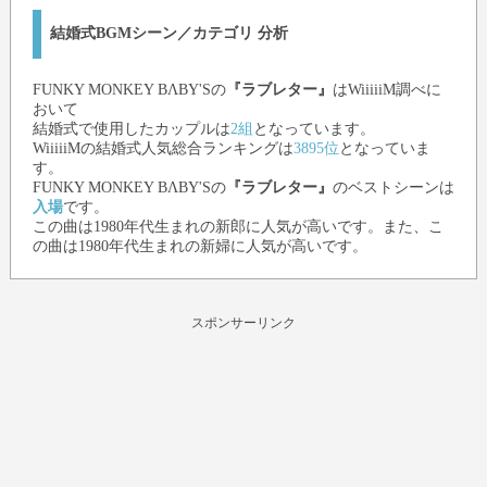
結婚式BGMシーン／カテゴリ 分析
FUNKY MONKEY BΛBY'S
の
『ラブレター』
はWiiiiiM調べに
おいて
結婚式で使用したカップルは
2組
となっています。
WiiiiiMの結婚式人気総合ランキングは
3895位
となっていま
す。
FUNKY MONKEY BΛBY'S
の
『ラブレター』
のベストシーンは
入場
です。
この曲は1980年代生まれの新郎に人気が高いです。また、こ
の曲は1980年代生まれの新婦に人気が高いです。
スポンサーリンク