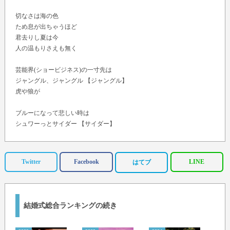
切なさは海の色
ため息が出ちゃうほど
君去りし夏は今
人の温もりさえも無く
芸能界(ショービジネス)の一寸先は
ジャングル、ジャングル 【ジャングル】
虎や狼が
ブルーになって悲しい時は
シュワーっとサイダー 【サイダー】
闘魂の炎(ひ)が燃え上がる
色んな歌 ありがとう ステージで
Twitter
Facebook
LINE
はてブ
あの素晴らしい日々は帰らず
夢とロマンのスーパー・ヒーローは
未来のドアを開け去ってった
結婚式総合ランキングの続き
誰にだって胸トキメキの
アイドル、アイドル 【アイドル】