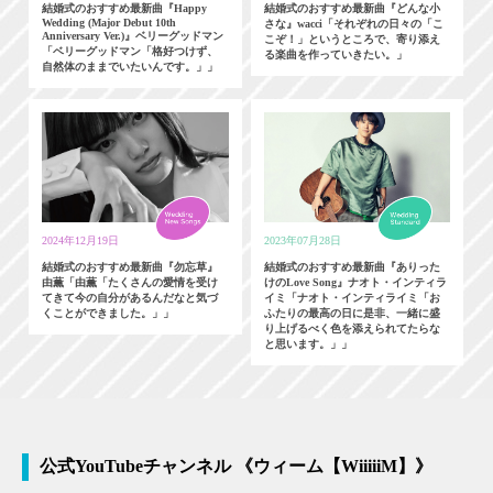
結婚式のおすすめ最新曲『Happy
結婚式のおすすめ最新曲『どんな小
Wedding (Major Debut 10th
さな』wacci「それぞれの日々の「こ
Anniversary Ver.)』ベリーグッドマン
こぞ！」というところで、寄り添え
「ベリーグッドマン「格好つけず、
る楽曲を作っていきたい。」
自然体のままでいたいんです。」」
2024年12月19日
2023年07月28日
結婚式のおすすめ最新曲『勿忘草』
結婚式のおすすめ最新曲『ありった
由薫「由薫「たくさんの愛情を受け
けのLove Song』ナオト・インティラ
てきて今の自分があるんだなと気づ
イミ「ナオト・インティライミ「お
くことができました。」」
ふたりの最高の日に是非、一緒に盛
り上げるべく色を添えられてたらな
と思います。」」
公式YouTubeチャンネル 《ウィーム【WiiiiiM】》