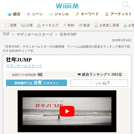
総合
シーン
ジャンル
キーワード
アーティスト
迎賓
入場
ケーキ入刀
乾杯
歓談
お色直し退場
お
TOP
＞
サザンオールスターズ
＞
壮年JUMP
2020年3月16日
『壮年JUMP』サザンオールスターズの曲情報 ウィームは結婚式の音楽をランキング形式で紹
介するBGMサイトです。
壮年JUMP
サザンオールスターズ
4組
👑 総合ランキング
2881位
で
結婚式での使用組数
送賓
7
♡
いいね
💒結婚式では
にオススメ