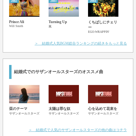
だけど雲の上
2882
2883
2884
2885
円(まる)になって肩寄せあった
ライバル、ライバル 【ライバル】
Prince Ali
Turning Up
Bette
くちばしにチェリ
また逢うまでは達者でな
Will Smith
Kris A
嵐
ー
EGO-WRAPPIN'
なんてったって最強なのは
＞ 結婚式人気BGM総合ランキングの続きをもっと見る
アイドル、アイドル 【アイドル】
君にメロメロ
夢ありがとう グッバイ 【グッバイ】
結婚式でのサザンオールスターズのオススメ曲
僕はメロメロ
栞のテーマ
太陽は罪な奴
心を込めて花束を
いと
サザンオールスターズ
サザンオールスターズ
サザンオールスターズ
ルゴー
サザ
＞ 結婚式で人気のサザンオールスターズの他の曲はコチラ