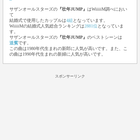
サザンオールスターズ
の
『壮年JUMP』
はWiiiiiM調べにおい
て
結婚式で使用したカップルは
4組
となっています。
WiiiiiMの結婚式人気総合ランキングは
2881位
となっていま
す。
サザンオールスターズ
の
『壮年JUMP』
のベストシーンは
送賓
です。
この曲は1980年代生まれの新郎に人気が高いです。また、こ
の曲は1990年代生まれの新婦に人気が高いです。
スポンサーリンク