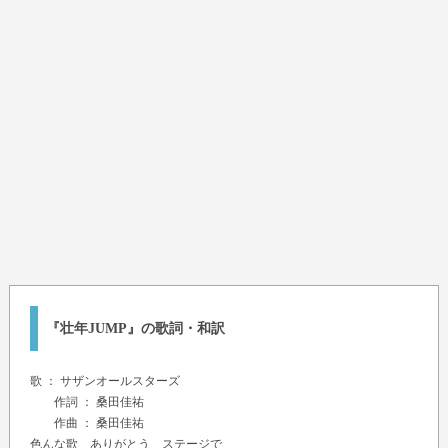
『壮年JUMP』の歌詞・和訳
歌 ：
サザンオールスターズ
作詞 ： 桑田佳祐
作曲 ： 桑田佳祐
色んな歌 ありがとう ステージで