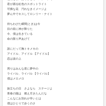
君が踊る虹色のスポットライト
可憐な花 汚れなきイメージよ
夢ん中でキスしてロンリー・ナイト
待ちわびた瞬間(とき)は今
目の前に神が降りた
今、僕は生きている
命の限り声あげて
誰にだって胸トキメキの
アイドル、アイドル 【アイドル】
恋は波の上
周りはみんな君に夢中の
ライバル、ライバル 【ライバル】
僕はメロメロ
旅立ちの日 さよなら ステージよ
青春の陽は 燃え尽きたんだな
こんなにお別れが辛いとは
僕はひとりで歩くのさ