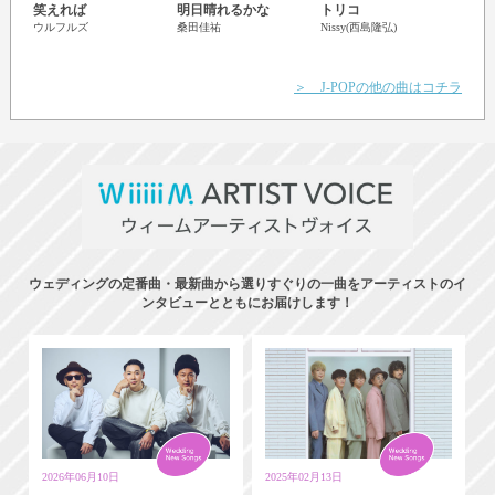
Just 
笑えれば
明日晴れるかな
トリコ
安室
ウルフルズ
桑田佳祐
Nissy(西島隆弘)
＞ J-POPの他の曲はコチラ
ウェディングの定番曲・最新曲から選りすぐりの一曲をアーティストのイ
ンタビューとともにお届けします！
2026年06月10日
2025年02月13日