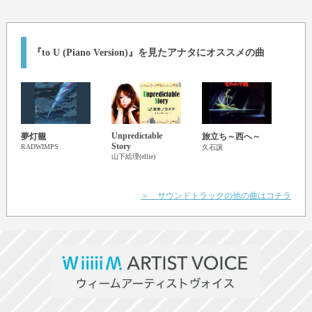
『to U (Piano Version)』を見たアナタにオススメの曲
Unpredictable
夢灯籠
旅立ち～西へ～
時代
Story
RADWIMPS
久石譲
いら
山下絵理(ellie)
豚)
久石
＞ サウンドトラックの他の曲はコチラ