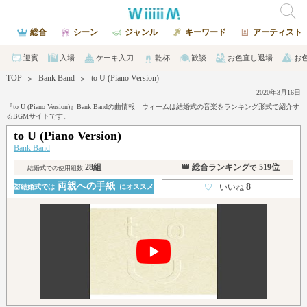
総合
シーン
ジャンル
キーワード
アーティスト
迎賓
入場
ケーキ入刀
乾杯
歓談
お色直し退場
お
TOP
Bank Band
to U (Piano Version)
＞
＞
2020年3月16日
『to U (Piano Version)』Bank Bandの曲情報 ウィームは結婚式の音楽をランキング形式で紹介す
るBGMサイトです。
to U (Piano Version)
Bank Band
28組
👑 総合ランキング
519位
で
結婚式での使用組数
両親への手紙
8
♡
いいね
💒結婚式では
にオススメ