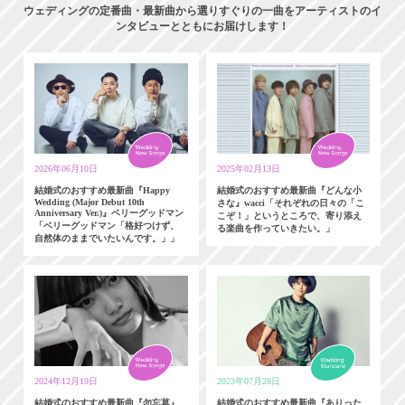
ウェディングの定番曲・最新曲から選りすぐりの一曲をアーティストのイ
ンタビューとともにお届けします！
2026年06月10日
2025年02月13日
結婚式のおすすめ最新曲『Happy
結婚式のおすすめ最新曲『どんな小
Wedding (Major Debut 10th
さな』wacci「それぞれの日々の「こ
Anniversary Ver.)』ベリーグッドマン
こぞ！」というところで、寄り添え
「ベリーグッドマン「格好つけず、
る楽曲を作っていきたい。」
自然体のままでいたいんです。」」
2024年12月19日
2023年07月28日
結婚式のおすすめ最新曲『勿忘草』
結婚式のおすすめ最新曲『ありった