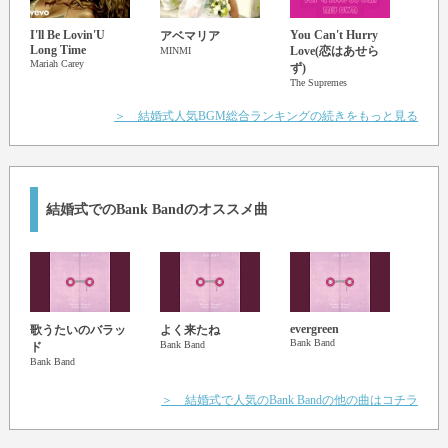
I'll Be Lovin'U
You Can't Hurry
Beaut
アベマリア
Long Time
Superf
Love(恋はあせら
MINMI
Mariah Carey
ず)
The Supremes
＞ 結婚式人気BGM総合ランキングの続きをもっと見る
結婚式でのBank Bandのオススメ曲
evergreen
歌うたいのバラッ
よく来たね
糸
Bank Band
Bank Band
Bank 
ド
Bank Band
＞ 結婚式で人気のBank Bandの他の曲はコチラ