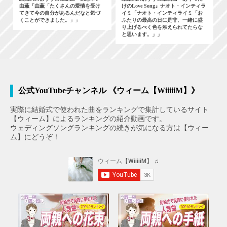
由薫「由薫「たくさんの愛情を受け
けのLove Song』ナオト・インティラ
てきて今の自分があるんだなと気づ
イミ「ナオト・インティライミ「お
くことができました。」」
ふたりの最高の日に是非、一緒に盛
り上げるべく色を添えられてたらな
と思います。」」
公式YouTubeチャンネル 《ウィーム【WiiiiiM】》
実際に結婚式で使われた曲をランキングで集計しているサイト
【ウィーム】によるランキングの紹介動画です。
ウェディングソングランキングの続きが気になる方は【ウィー
ム】にどうぞ！