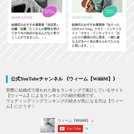
2024年12月19日
2023年07月28日
結婚式のおすすめ最新曲『勿忘草』
結婚式のおすすめ最新曲『ありった
由薫「由薫「たくさんの愛情を受け
けのLove Song』ナオト・インティラ
てきて今の自分があるんだなと気づ
イミ「ナオト・インティライミ「お
くことができました。」」
ふたりの最高の日に是非、一緒に盛
り上げるべく色を添えられてたらな
と思います。」」
公式YouTubeチャンネル 《ウィーム【WiiiiiM】》
実際に結婚式で使われた曲をランキングで集計しているサイト
【ウィーム】によるランキングの紹介動画です。
ウェディングソングランキングの続きが気になる方は【ウィー
ム】にどうぞ！