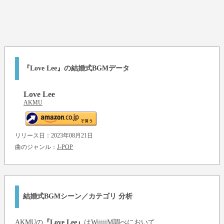
『Love Lee』の結婚式BGMデータ
Love Lee
AKMU
リリース日：2023年08月21日
曲のジャンル：
J-POP
結婚式BGMシーン／カテゴリ 分析
AKMU
の
『Love Lee』
はWiiiiiM調べにおいて