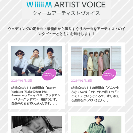
ウェディングの定番曲・最新曲から選りすぐりの一曲をアーティストのイ
ンタビューとともにお届けします！
2026年06月10日
2025年02月13日
結婚式のおすすめ最新曲『Happy
結婚式のおすすめ最新曲『どんな小
Wedding (Major Debut 10th
さな』wacci「それぞれの日々の「こ
Anniversary Ver.)』ベリーグッドマン
こぞ！」というところで、寄り添え
「ベリーグッドマン「格好つけず、
る楽曲を作っていきたい。」
自然体のままでいたいんです。」」