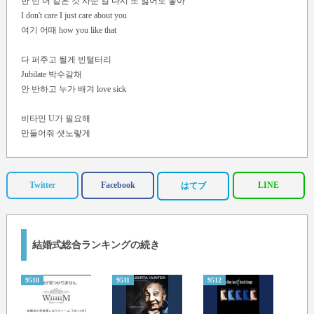
한 번 더 같은 것 사준 걸 다시 또 잃어도 좋아
I don't care I just care about you
여기 어때 how you like that
다 퍼주고 될게 빈털터리
Jubilate 박수갈채
안 반하고 누가 배겨 love sick
비타민 U가 필요해
만들어줘 샛노랗게
체크무늬 벌집 두 눈에
Honey help, honey help
Twitter
Facebook
LINE
はてブ
So lovely day so lovely
Errday with you so lovely
Du, du-ru-du, du-ru-du, du, du-ru-du
Spell L-O-V-E-L-E-E
結婚式総合ランキングの続き
이름만 불러도 you can feel me
눈빛만 봐도 알면서 my love
9510
9511
9512
9513
누구 사랑 먹고 그리 이쁘게 컸니
Mommy or your daddy or them both