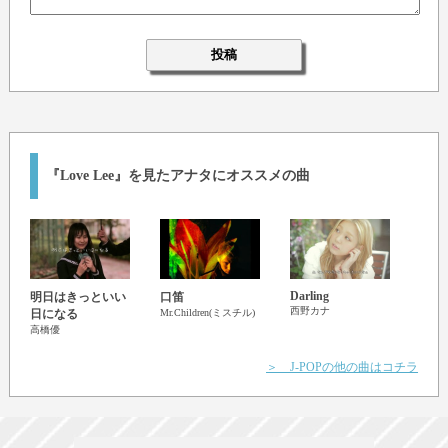
『Love Lee』を見たアナタにオススメの曲
Darling
明日はきっといい
口笛
寿
西野カナ
ET-KI
日になる
Mr.Children(ミスチル)
高橋優
＞ J-POPの他の曲はコチラ