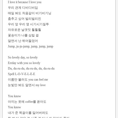
I love it because I love you
우리 관계 디비디비딥
매일 봐도 처음같이 비기비기닝
춤추고 싶어 빌리빌리진
우리 앞 우리 옆 시기시기질투
자유로운 날갯짓 훨훨훨
꽃송이가 나를 삼킬 걸
알면서 난 뛰어들었어
Jump, ju-ju-jump, jump, jump, jump
So lovely day, so lovely
Errday with you so lovely
Du, du-ru-du, du-ru-du, du, du-ru-du
Spell L-O-V-E-L-E-E
이름만 불러도 you can feel me
눈빛만 봐도 알면서 my love
You know
아끼는 옷에 coffee를 쏟아도
You know
내가 준 목걸이를 잃어버려도