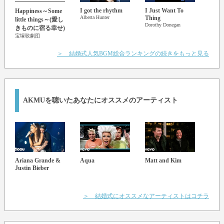
Lovey-dovey things 너의 곁에 everyday
I got the rhythm
I Just Want To
Tram
Happiness～Some
Good morning, good night
Alberta Hunter
Thing
Them
little things～(愛し
Dorothy Donegan
Tramm
きものに宿る幸せ)
너의 이름 부를 때
宝塚歌劇団
So lovely day, so lovely
＞ 結婚式人気BGM総合ランキングの続きをもっと見る
Errday with you so lovely
Du, du-ru-du, du-ru-du, du, du-ru-du
Spell L-O-V-E-L-E-E
이름만 불러도 you can feel me
AKMU
を聴いたあなたにオススメのアーティスト
눈빛만 봐도 알면서 my love
Ariana Grande &
Aqua
Matt and Kim
Mary
Justin Bieber
＞ 結婚式にオススメなアーティストはコチラ