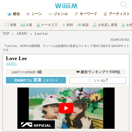
総合
シーン
ジャンル
キーワード
アーティスト
迎賓
入場
ケーキ入刀
乾杯
歓談
お色直し退場
お
TOP
AKMU
Love Lee
＞
＞
2020年3月16日
『Love Lee』AKMUの曲情報 ウィームは結婚式の音楽をランキング形式で紹介するBGMサイト
です。
Love Lee
AKMU
1組
👑 総合ランキング
9509位
で
結婚式での使用組数
退場
7
♡
いいね
💒結婚式では
にオススメ