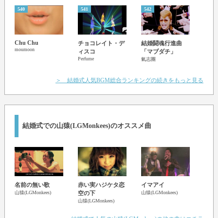
540
541
542
543
Chu Chu
Phot
チョコレイト・デ
結婚闘魂行進曲
moumoon
Ed She
ィスコ
「マブダチ」
Perfume
氣志團
＞ 結婚式人気BGM総合ランキングの続きをもっと見る
結婚式での山猿(LGMonkees)のオススメ曲
名前の無い歌
赤い実ハジケタ恋
イマアイ
雪
山猿(LGMonkees)
空の下
山猿(LGMonkees)
山猿(L
山猿(LGMonkees)