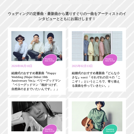
ウェディングの定番曲・最新曲から選りすぐりの一曲をアーティストのイ
ンタビューとともにお届けします！
2026年06月10日
2025年02月13日
結婚式のおすすめ最新曲『Happy
結婚式のおすすめ最新曲『どんな小
Wedding (Major Debut 10th
さな』wacci「それぞれの日々の「こ
Anniversary Ver.)』ベリーグッドマン
こぞ！」というところで、寄り添え
「ベリーグッドマン「格好つけず、
る楽曲を作っていきたい。」
自然体のままでいたいんです。」」