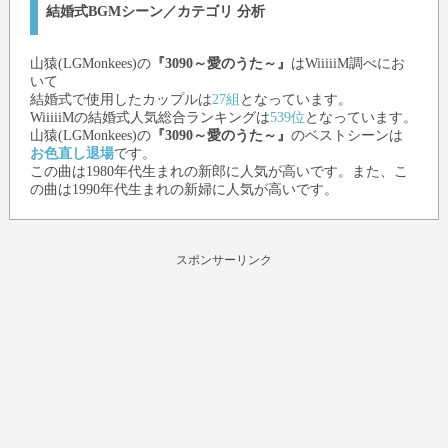
結婚式BGMシーン／カテゴリ 分析
山猿(LGMonkees)
の
『3090～愛のうた～』
はWiiiiiM調べにお
いて
結婚式で使用したカップルは
27組
となっています。
WiiiiiMの結婚式人気総合ランキングは
539位
となっています。
山猿(LGMonkees)
の
『3090～愛のうた～』
のベストシーンは
お色直し退場
です。
この曲は1980年代生まれの新郎に人気が高いです。また、こ
の曲は1990年代生まれの新婦に人気が高いです。
スポンサーリンク