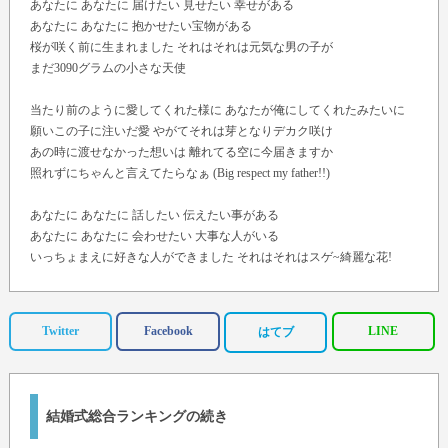
あなたに あなたに 届けたい 見せたい 幸せがある
あなたに あなたに 抱かせたい宝物がある
桜が咲く前に生まれました それはそれは元気な男の子が
まだ3090グラムの小さな天使
当たり前のように愛してくれた様に あなたが俺にしてくれたみたいに
願いこの子に注いだ愛 やがてそれは芽となりデカク咲け
あの時に渡せなかった想いは 離れてる空に今届きますか
照れずにちゃんと言えてたらなぁ (Big respect my father!!)
あなたに あなたに 話したい 伝えたい事がある
あなたに あなたに 会わせたい 大事な人がいる
いっちょまえに好きな人ができました それはそれはスゲ~綺麗な花!
あなたもきっと気にいるこの花
あなたに あなたに 返さなきゃいけない 愛がある
Twitter
Facebook
LINE
はてブ
あなたに あなたに 伝えなきゃいけない この想いを
遠く離れた空に唄いました 少しでも響けよ 愛のうた
この願いがあなたに 届きますように
結婚式総合ランキングの続き