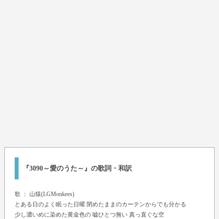
『3090～愛のうた～』の歌詞・和訳
歌 ：
山猿(LGMonkees)
とある日のよく眠った日曜 閉めたままのカーテンからでも分かる
少し濃いめに染めた黄金色の 嘘ひとつ無い 真っ直ぐな空