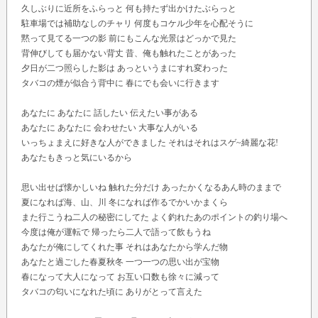
久しぶりに近所をふらっと 何も持たず出かけたぶらっと
駐車場では補助なしのチャリ 何度もコケル少年を心配そうに
黙って見てる一つの影 前にもこんな光景はどっかで見た
背伸びしても届かない背丈 昔、俺も触れたことがあった
夕日が二つ照らした影は あっというまにすれ変わった
タバコの煙が似合う背中に 春にでも会いに行きます
あなたに あなたに 話したい 伝えたい事がある
あなたに あなたに 会わせたい 大事な人がいる
いっちょまえに好きな人ができました それはそれはスゲ~綺麗な花!
あなたもきっと気にいるから
思い出せば懐かしいね 触れた分だけ あったかくなるあん時のままで
夏になれば海、山、川 冬になれば作るでかいかまくら
また行こうね二人の秘密にしてた よく釣れたあのポイントの釣り場へ
今度は俺が運転で 帰ったら二人で語って飲もうね
あなたが俺にしてくれた事 それはあなたから学んだ物
あなたと過ごした春夏秋冬 一つ一つの思い出が宝物
春になって大人になって お互い口数も徐々に減って
タバコの匂いになれた頃に ありがとって言えた