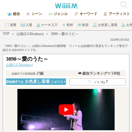
総合
シーン
ジャンル
キーワード
アーティスト
迎賓
入場
ケーキ入刀
乾杯
歓談
お色直し退場
お
TOP
＞
山猿(LGMonkees)
＞
3090～愛のうた～
2020年3月16日
『3090～愛のうた～』山猿(LGMonkees)の曲情報 ウィームは結婚式の音楽をランキング形式で
紹介するBGMサイトです。
3090～愛のうた～
山猿(LGMonkees)
27組
👑 総合ランキング
539位
で
結婚式での使用組数
お色直し退場
7
♡
いいね
💒結婚式では
にオススメ