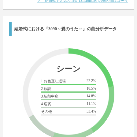
＞ 結婚式で人気の山猿(LGMonkees)の他の曲はコチラ
結婚式における『3090～愛のうた～』の曲分析データ
シーン
22.2%
1.お色直し退場
18.5%
2.歓談
14.8%
3.新郎中座
11.1%
4.送賓
33.4%
その他