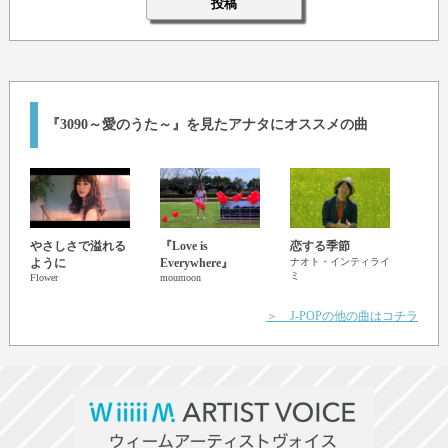
『3090～愛のうた～』を見たアナタにオススメの曲
やさしさで溢れる
『Love is
恋する季節
いい
RADW
ように
Everywhere』
ナオト・インティライ
ミ
Flower
moumoon
＞ J-POPの他の曲はコチラ