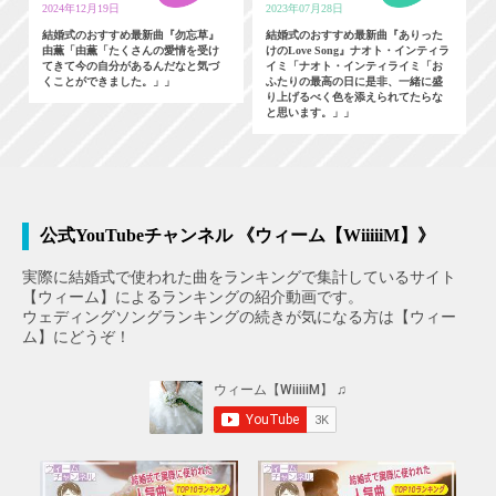
2024年12月19日
2023年07月28日
結婚式のおすすめ最新曲『勿忘草』
結婚式のおすすめ最新曲『ありった
由薫「由薫「たくさんの愛情を受け
けのLove Song』ナオト・インティラ
てきて今の自分があるんだなと気づ
イミ「ナオト・インティライミ「お
くことができました。」」
ふたりの最高の日に是非、一緒に盛
り上げるべく色を添えられてたらな
と思います。」」
公式YouTubeチャンネル 《ウィーム【WiiiiiM】》
実際に結婚式で使われた曲をランキングで集計しているサイト
【ウィーム】によるランキングの紹介動画です。
ウェディングソングランキングの続きが気になる方は【ウィー
ム】にどうぞ！