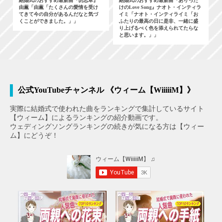
結婚式のおすすめ最新曲『勿忘草』
結婚式のおすすめ最新曲『ありった
由薫「由薫「たくさんの愛情を受け
けのLove Song』ナオト・インティラ
てきて今の自分があるんだなと気づ
イミ「ナオト・インティライミ「お
くことができました。」」
ふたりの最高の日に是非、一緒に盛
り上げるべく色を添えられてたらな
と思います。」」
公式YouTubeチャンネル 《ウィーム【WiiiiiM】》
実際に結婚式で使われた曲をランキングで集計しているサイト
【ウィーム】によるランキングの紹介動画です。
ウェディングソングランキングの続きが気になる方は【ウィー
ム】にどうぞ！