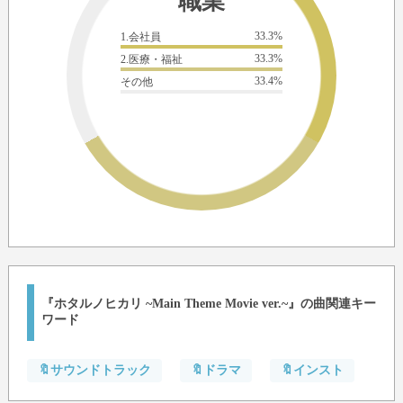
職業
33.3%
1.会社員
33.3%
2.医療・福祉
33.4%
その他
『ホタルノヒカリ ~Main Theme Movie ver.~』の曲関連キー
ワード
🔖サウンドトラック
🔖ドラマ
🔖インスト