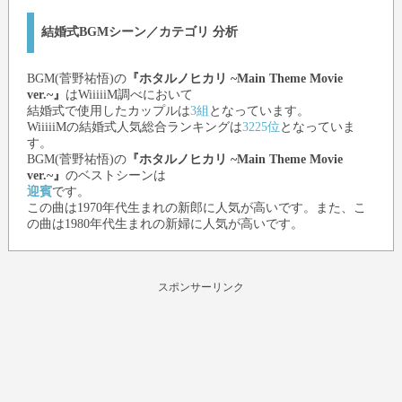
結婚式BGMシーン／カテゴリ 分析
BGM(菅野祐悟)
の
『ホタルノヒカリ ~Main Theme Movie
ver.~』
はWiiiiiM調べにおいて
結婚式で使用したカップルは
3組
となっています。
WiiiiiMの結婚式人気総合ランキングは
3225位
となっていま
す。
BGM(菅野祐悟)
の
『ホタルノヒカリ ~Main Theme Movie
ver.~』
のベストシーンは
迎賓
です。
この曲は1970年代生まれの新郎に人気が高いです。また、こ
の曲は1980年代生まれの新婦に人気が高いです。
スポンサーリンク