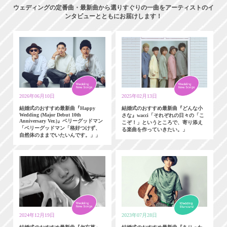
ウェディングの定番曲・最新曲から選りすぐりの一曲をアーティストのイ
ンタビューとともにお届けします！
2026年06月10日
2025年02月13日
結婚式のおすすめ最新曲『Happy
結婚式のおすすめ最新曲『どんな小
Wedding (Major Debut 10th
さな』wacci「それぞれの日々の「こ
Anniversary Ver.)』ベリーグッドマン
こぞ！」というところで、寄り添え
「ベリーグッドマン「格好つけず、
る楽曲を作っていきたい。」
自然体のままでいたいんです。」」
2024年12月19日
2023年07月28日