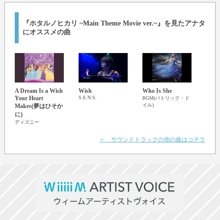
『ホタルノヒカリ ~Main Theme Movie ver.~』を見たアナタ
にオススメの曲
A Dream Is a Wish
Wish
Who Is She
Neve
Your Heart
S.E.N.S.
The Gr
BGM(パトリック・ド
Sho
イル)
Makes(夢はひそか
ト・
に)
ディズニー
＞ サウンドトラックの他の曲はコチラ