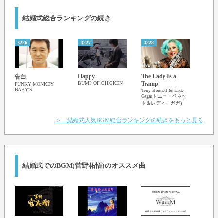
結婚式総合ランキングの続き
3226
3227
3228
3229
Happy
The Lady Is a
告白
いま
BUMP OF CHICKEN
Tramp
FUNKY MONKEY
ます 
BΛBY'S
Tony Bennett & Lady
松谷
Gaga(トニー・ベネッ
ト＆レディ・ガガ)
＞ 結婚式人気BGM総合ランキングの続きをもっと見る
結婚式でのBGM(菅野祐悟)のオススメ曲