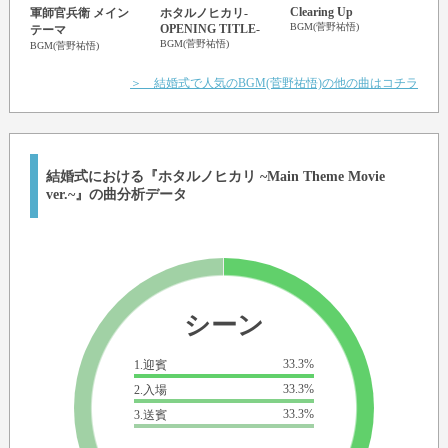
Clearing Up
軍師官兵衛 メイン
ホタルノヒカリ-
BGM(菅野祐悟)
OPENING TITLE-
テーマ
BGM(菅野祐悟)
BGM(菅野祐悟)
＞ 結婚式で人気のBGM(菅野祐悟)の他の曲はコチラ
結婚式における『ホタルノヒカリ ~Main Theme Movie
ver.~』の曲分析データ
シーン
33.3%
1.迎賓
33.3%
2.入場
33.3%
3.送賓