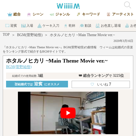
総合
シーン
ジャンル
キーワード
アーティスト
迎賓
入場
ケーキ入刀
乾杯
歓談
お色直し退場
お
TOP
＞
BGM(菅野祐悟)
＞
ホタルノヒカリ ~Main Theme Movie ver.~
2020年3月16日
『ホタルノヒカリ ~Main Theme Movie ver.~』BGM(菅野祐悟)の曲情報 ウィームは結婚式の音楽
をランキング形式で紹介するBGMサイトです。
ホタルノヒカリ ~Main Theme Movie ver.~
BGM(菅野祐悟)
3組
👑 総合ランキング
3225位
で
結婚式での使用組数
迎賓
7
♡
いいね
💒結婚式では
にオススメ