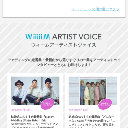
＞ ワールドの他の曲はコチラ
ウェディングの定番曲・最新曲から選りすぐりの一曲をアーティストのイ
ンタビューとともにお届けします！
2026年06月10日
2025年02月13日
結婚式のおすすめ最新曲『Happy
結婚式のおすすめ最新曲『どんな小
Wedding (Major Debut 10th
さな』wacci「それぞれの日々の「こ
Anniversary Ver.)』ベリーグッドマン
こぞ！」というところで、寄り添え
「ベリーグッドマン「格好つけず、