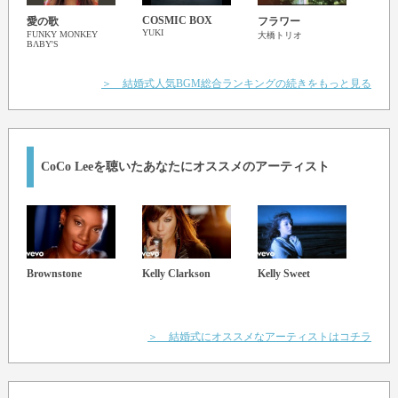
COSMIC BOX
愛の歌
フラワー
ギブ
YUKI
FUNKY MONKEY
大橋トリオ
椎名
BΛBY'S
＞ 結婚式人気BGM総合ランキングの続きをもっと見る
CoCo Lee
を聴いたあなたにオススメのアーティスト
Brownstone
Kelly Clarkson
Kelly Sweet
Amy
ミー
＞ 結婚式にオススメなアーティストはコチラ