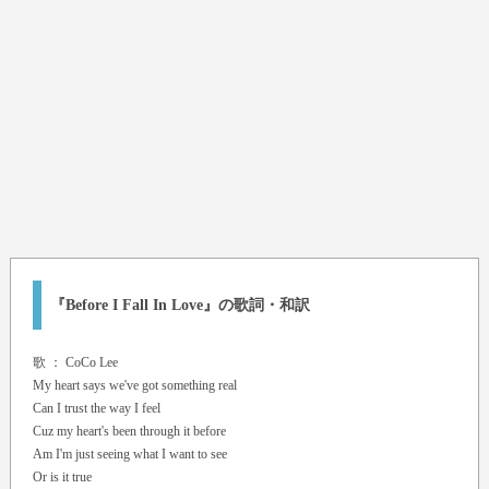
『Before I Fall In Love』の歌詞・和訳
歌 ：
CoCo Lee
My heart says we've got something real
Can I trust the way I feel
Cuz my heart's been through it before
Am I'm just seeing what I want to see
Or is it true