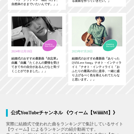
る楽曲を作っていきたい。」
自然体のままでいたいんです。」」
2024年12月19日
2023年07月28日
結婚式のおすすめ最新曲『勿忘草』
結婚式のおすすめ最新曲『ありった
由薫「由薫「たくさんの愛情を受け
けのLove Song』ナオト・インティラ
てきて今の自分があるんだなと気づ
イミ「ナオト・インティライミ「お
くことができました。」」
ふたりの最高の日に是非、一緒に盛
り上げるべく色を添えられてたらな
と思います。」」
公式YouTubeチャンネル 《ウィーム【WiiiiiM】》
実際に結婚式で使われた曲をランキングで集計しているサイト
【ウィーム】によるランキングの紹介動画です。