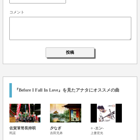
コメント
『Before I Fall In Love』を見たアナタにオススメの曲
佐賀箪笥長持唄
夕なぎ
○ -エン-
あわ
民謡
吉田兄弟
上妻宏光
ンタ
小林