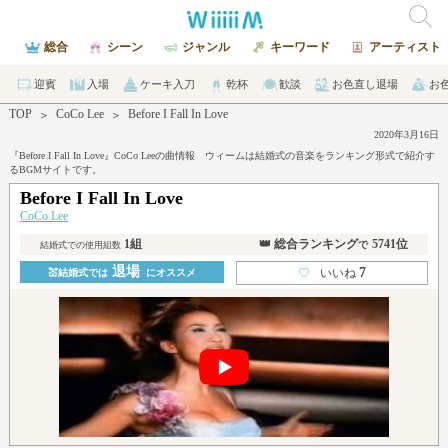
総合
シーン
ジャンル
キーワード
アーティスト
迎賓
入場
ケーキ入刀
乾杯
歓談
お色直し退場
お
TOP
CoCo Lee
Before I Fall In Love
＞
＞
2020年3月16日
『Before I Fall In Love』CoCo Leeの曲情報 ウィームは結婚式の音楽をランキング形式で紹介す
るBGMサイトです。
Before I Fall In Love
CoCo Lee
1組
👑 総合ランキング
5741位
で
結婚式での使用組数
退場
7
♡
いいね
💒結婚式では
にオススメ