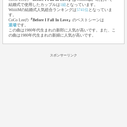
結婚式で使用したカップルは
1組
となっています。
WiiiiiMの結婚式人気総合ランキングは
5741位
となっていま
す。
CoCo Lee
の
『Before I Fall In Love』
のベストシーンは
退場
です。
この曲は1980年代生まれの新郎に人気が高いです。また、こ
の曲は1980年代生まれの新婦に人気が高いです。
スポンサーリンク