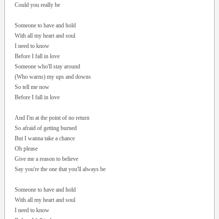
Could you really be
Someone to have and hold
With all my heart and soul
I need to know
Before I fall in love
Someone who'll stay around
(Who warns) my ups and downs
So tell me now
Before I fall in love
And I'm at the point of no return
So afraid of getting burned
But I wanna take a chance
Oh please
Give me a reason to believe
Say you're the one that you'll always be
Someone to have and hold
With all my heart and soul
I need to know