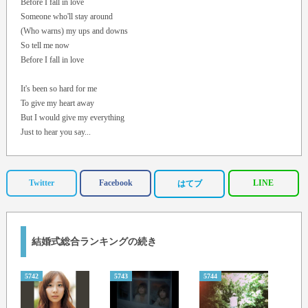
Before I fall in love
Someone who'll stay around
(Who warns) my ups and downs
So tell me now
Before I fall in love
It's been so hard for me
To give my heart away
But I would give my everything
Just to hear you say...
Someone to have and hold
With all my heart and soul
Twitter
Facebook
LINE
はてブ
I need to know
Before I fall in love
Someone who'll stay around
(Who warns) my ups and downs
結婚式総合ランキングの続き
So tell me now
Before I fall in love
5742
5743
5744
5745