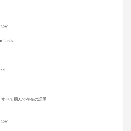
s now
ur hands
ind
 すべて掴んで存在の証明
s now