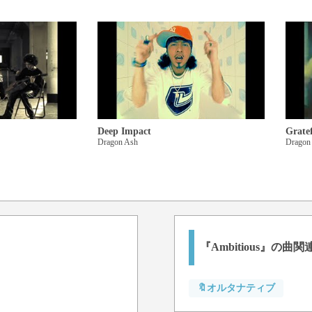
The daybreak came inside
Now, don't give up the fight
So ambitious
Ambitious! So ambitious!
Deep Impact
Grate
Dragon Ash
Dragon
『Ambitious』の曲
🔖オルタナティブ