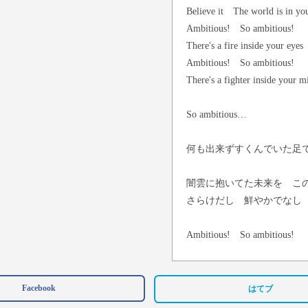
Believe it The world is in yo
Ambitious! So ambitious!
There's a fire inside your eyes
Ambitious! So ambitious!
There's a fighter inside your m
So ambitious…
何も出来ずすくんでいた足
闇雲に抱いてた未来を こ
さらけだし 鮮やかでなし
Ambitious! So ambitious!
However dark this night
Even if it's weak light
Facebook
はてブ
The daybreak came inside