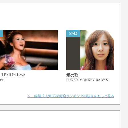
5742
 紡ぎ出せ無限の喜びを
足で 描いた今を握り締め走れ
目 見つめる先は鮮明な光景
 I Fall In Love
愛の歌
ee
FUNKY MONKEY BΛBY'S
 この瞬間この場所に込めろ
 自分自身で勝ち取ってこそ幸
＞ 結婚式人気BGM総合ランキングの続きをもっと見る