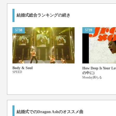
結婚式総合ランキングの続き
5738
5739
Body & Soul
How Deep Is You
SPEED
の中に)
Monday満ちる
結婚式でのDragon Ashのオススメ曲