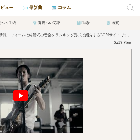
タビュー
最新曲
コラム
親への手紙
両親への花束
退場
送賓
n Ashの曲情報 ウィームは結婚式の音楽をランキング形式で紹介するBGMサイトです。
5,279 View