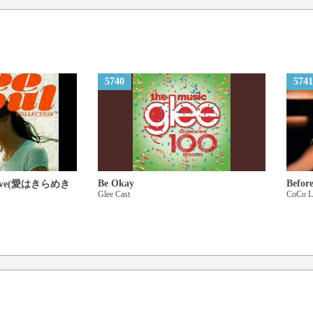
Now, don't give up the fight
So ambitious
5740
5741
ぬぐい去れ胸のほころびを
痛んだその手 軋んだその
So ambitious…
何も見えずにじんでいた両
Be Okay
Before
r Love(愛はきらめき
Glee Cast
CoCo L
やり場無く抱いてた思いを
苦しんだり歯を食いしばり
Ambitious! So ambitious!
However dark this night
Even if it's weak light