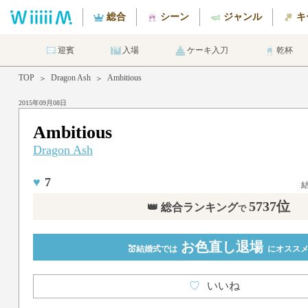
総合
シーン
ジャンル
キ
迎賓
入場
ケーキ入刀
乾杯
TOP
Dragon Ash
Ambitious
＞
＞
2015年09月08日
Ambitious
Dragon Ash
♥
7
5737位
👑 総合ランキング
で
お色直し退場
💒結婚式では
にオスス
♡
いいね