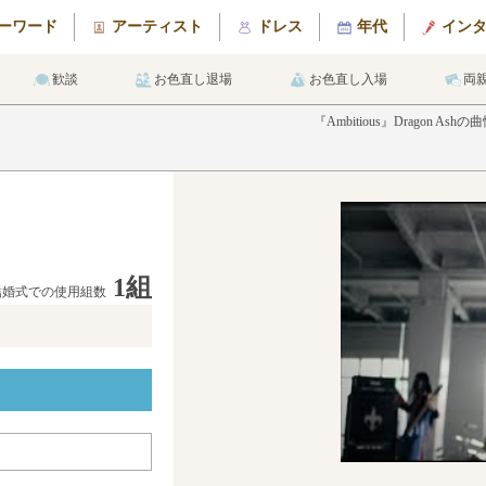
ーワード
アーティスト
ドレス
年代
イン
歓談
お色直し退場
お色直し入場
両
『Ambitious』Drago
1組
結婚式での使用組数
メ