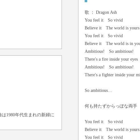
歌 ：
Dragon Ash
You feel it So vivid
Believe it The world is your
You feel it So vivid
Believe it The world is in yo
Ambitious! So ambitious!
There's a fire inside your eyes
Ambitious! So ambitious!
There's a fighter inside your m
So ambitious…
何も持たずからっぽな両手
は1980年代生まれの新婦に
You feel it So vivid
Believe it The world is your
You feel it So vivid