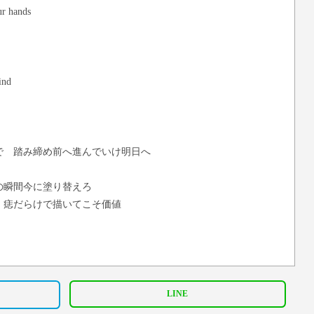
ur hands
ind
で 踏み締め前へ進んでいけ明日へ
の瞬間今に塗り替えろ
 痣だらけで描いてこそ価値
LINE