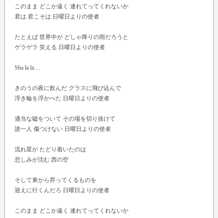
このまま どこか遠く 連れてってくれないか
君は 君こそは 日曜日よりの使者
たとえば 世界中が どしゃ降りの雨だろうと
ゲラゲラ 笑える 日曜日よりの使者
Sha la la…
きのうの夜に飲んだ グラスに飛び込んで
浮き輪を浮かべた 日曜日よりの使者
適当な嘘をついて その場を切り抜けて
誰一人 傷つけない 日曜日よりの使者
流れ星が たどり着いたのは
悲しみが沈む 西の空
そして東から昇ってくるものを
迎えに行くんだろ 日曜日よりの使者
このまま どこか遠く 連れてってくれないか