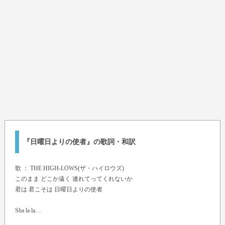
『日曜日よりの使者』の歌詞・和訳
歌 ：
THE HIGH-LOWS(ザ・ハイロウズ)
このまま どこか遠く 連れてってくれないか
君は 君こそは 日曜日よりの使者
Sha la la…