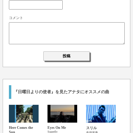
コメント
『日曜日よりの使者』を見たアナタにオススメの曲
Here Comes the
Eyes On Me
Chan
スリル
Sun
Superfly
Eric C
布袋寅泰