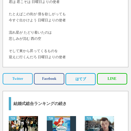
君は 君こそは 日曜日よりの使者
たとえばこの街が 僕を欲しがっても
今すぐ出かけよう 日曜日よりの使者
流れ星が たどり着いたのは
悲しみが沈む 西の空
そして東から昇ってくるものを
迎えに行くんだろ 日曜日よりの使者
Sha la la…
Twitter
Facebook
LINE
はてブ
結婚式総合ランキングの続き
719
720
721
722