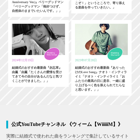
Anniversary Ver.)』ベリーグッドマン
こぞ！」というところで、寄り添え
「ベリーグッドマン「格好つけず、
る楽曲を作っていきたい。」
自然体のままでいたいんです。」」
2024年12月19日
2023年07月28日
結婚式のおすすめ最新曲『勿忘草』
結婚式のおすすめ最新曲『ありった
由薫「由薫「たくさんの愛情を受け
けのLove Song』ナオト・インティラ
てきて今の自分があるんだなと気づ
イミ「ナオト・インティライミ「お
くことができました。」」
ふたりの最高の日に是非、一緒に盛
り上げるべく色を添えられてたらな
と思います。」」
公式YouTubeチャンネル 《ウィーム【WiiiiiM】》
実際に結婚式で使われた曲をランキングで集計しているサイト