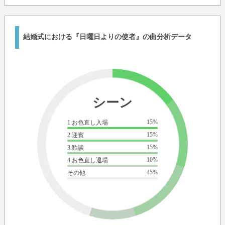
結婚式における『日曜日よりの使者』の曲分析データ
シーン
15%
1.お色直し入場
15%
2.迎賓
15%
3.歓談
10%
4.お色直し退場
45%
その他