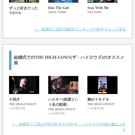
Kiss The Girl
Stay With Me
ずっと好きだった
星影
Ashley Tisdale
Sam Smith
GRe4
斉藤和義
(GRee
＞ 結婚式人気BGM総合ランキングの続きをもっと見る
結婚式でのTHE HIGH-LOWS(ザ・ハイロウズ)のオススメ
曲
十四才
ハスキー(欲望とい
胸がドキドキ
千年
THE HIGH-LOWS(ザ・
う名の戦車)
THE HIGH-LOWS(ザ・
THE 
ハイロウズ)
ハイロウズ)
ハイロ
THE HIGH-LOWS(ザ・
ハイロウズ)
＞ 結婚式で人気のTHE HIGH-LOWS(ザ・ハイロウズ)の他の曲はコチ
ラ