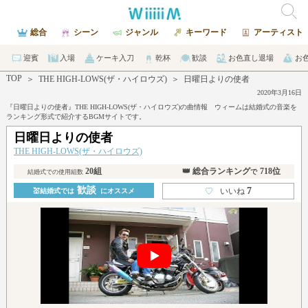
総合
シーン
ジャンル
キーワード
アーティスト
迎賓
入場
ケーキ入刀
乾杯
歓談
お色直し退場
お
TOP
＞
THE HIGH-LOWS(ザ・ハイロウズ)
＞
日曜日よりの使者
2020年3月16日
『日曜日よりの使者』THE HIGH-LOWS(ザ・ハイロウズ)の曲情報 ウィームは結婚式の音楽を
ランキング形式で紹介するBGMサイトです。
日曜日よりの使者
THE HIGH-LOWS(ザ・ハイロウズ)
20組
👑 総合ランキング
718位
で
結婚式での使用組数
歓談
7
♡
いいね
💒結婚式では
にオススメ