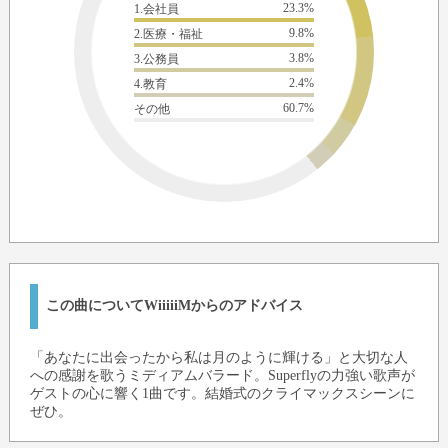
23.3%
1.会社員
9.8%
2.医療・福祉
3.8%
3.公務員
2.4%
4.教育
60.7%
その他
この曲についてWiiiiiMからのアドバイス
「あなたに出会ったから私は月のように輝ける」と大切な人
への感謝を歌うミディアムバラード。Superflyの力強い歌声が
ゲストの心に響く1曲です。結婚式のクライマックスシーンに
ぜひ。