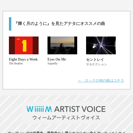
『輝く月のように』を見たアナタにオススメの曲
Eight Days a Week
Eyes On Me
This 
セントレイ
The Beatles
Superfly
Year
サカナクション
The Z
＞ ロックの他の曲はコチラ