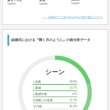
Superfly
Rain
Superfly
Superfly
Superf
＞ 結婚式で人気のSuperflyの他の曲はコチラ
結婚式における『輝く月のように』の曲分析データ
シーン
20.8%
1.送賓
13.7%
2.退場
12%
3.新婦中座
11.3%
4.両親への花束
42.2%
その他