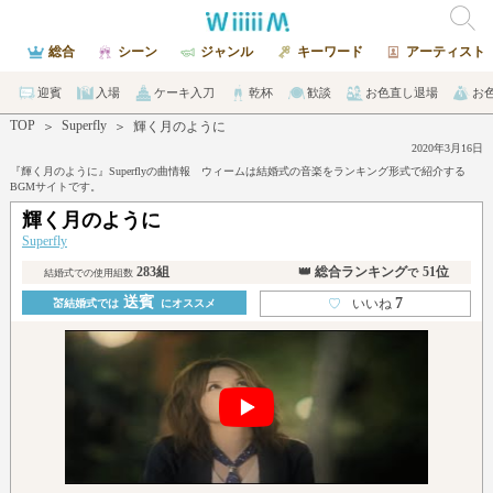
総合
シーン
ジャンル
キーワード
アーティスト
迎賓
入場
ケーキ入刀
乾杯
歓談
お色直し退場
お
TOP
Superfly
＞
＞
輝く月のように
2020年3月16日
『輝く月のように』Superflyの曲情報 ウィームは結婚式の音楽をランキング形式で紹介する
BGMサイトです。
輝く月のように
Superfly
283組
👑 総合ランキング
51位
で
結婚式での使用組数
送賓
7
♡
いいね
💒結婚式では
にオススメ