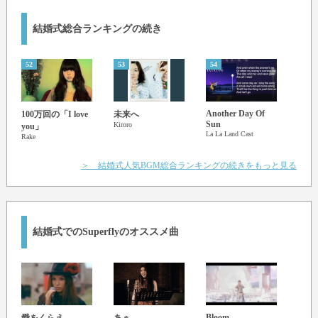
飛んでゆけ ありがとう
結婚式総合ランキングの続き
どうしよう、どうしたらいい?
こんなにも"誰かを愛せる"って
涙が溢れ出す
52
53
54
55
愛を知って輝いてるよ
迷わないで世界を照らしてく
Another Day Of
100万回の「I love
未来へ
幸せ
夜空の月のように
Sun
Kiroro
you」
ケツ
La La Land Cast
Rake
こんなにも輝いてるよ
＞ 結婚式人気BGM総合ランキングの続きをもっと見る
ほら、この空で
見て、
光るよ
結婚式でのSuperflyのオススメ曲
Bloom
Roll 
愛をくらえ
あぁ