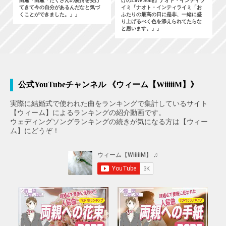
由薫「由薫「たくさんの愛情を受け
けのLove Song』ナオト・インティラ
てきて今の自分があるんだなと気づ
イミ「ナオト・インティライミ「お
くことができました。」」
ふたりの最高の日に是非、一緒に盛
り上げるべく色を添えられてたらな
と思います。」」
公式YouTubeチャンネル 《ウィーム【WiiiiiM】》
実際に結婚式で使われた曲をランキングで集計しているサイト
【ウィーム】によるランキングの紹介動画です。
ウェディングソングランキングの続きが気になる方は【ウィー
ム】にどうぞ！