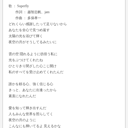
歌 ：
Superfly
作詞 ： 越智志帆、jam
作曲 ： 多保孝一
どれくらい感謝したって足りないから
あなたを全心で見つめ返す
太陽の光を浴びて輝く
夜空の月がそうしてるみたいに
雲の空 隠れるように彷徨う私に
光をぶつけてくれたね
ひとりきり閉ざした心こじ開け
私のすべてを受け止めてくれたんだ
誰かを頼る心、強く信じる心
きっと、あなたに出逢ったから
素直になれたんだ
愛を知って輝き出すんだ
人もみんな世界を照らしてく
夜空の月のように
こんなにも輝いてるよ 見えるかな