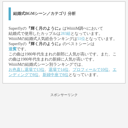
結婚式BGMシーン／カテゴリ 分析
Superfly
の
『輝く月のように』
はWiiiiiM調べにおいて
結婚式で使用したカップルは
283組
となっています。
WiiiiiMの結婚式人気総合ランキングは
51位
となっています。
Superfly
の
『輝く月のように』
のベストシーンは
送賓
です。
この曲は1980年代生まれの新郎に人気が高いです。また、こ
の曲は1980年代生まれの新婦に人気が高いです。
WiiiiiMの結婚式シーン別ランキングでは、
お色直し退場で13位
、
退場で14位
、
プロフィールで10位
、
エ
ンディングで8位
、
新婦中座で8位
となっています。
スポンサーリンク