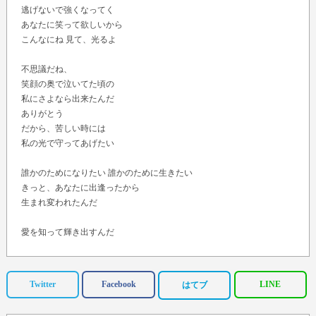
逃げないで強くなってく
あなたに笑って欲しいから
こんなにね 見て、光るよ
不思議だね、
笑顔の奥で泣いてた頃の
私にさよなら出来たんだ
ありがとう
だから、苦しい時には
私の光で守ってあげたい
誰かのためになりたい 誰かのために生きたい
きっと、あなたに出逢ったから
生まれ変われたんだ
愛を知って輝き出すんだ
うれしいよ
不器用な私だって、まだ小さい光だって
どうかずっと見守っていてね
Twitter
Facebook
LINE
はてブ
いつまでも
無限に繰り返す 心に抱く想いよ