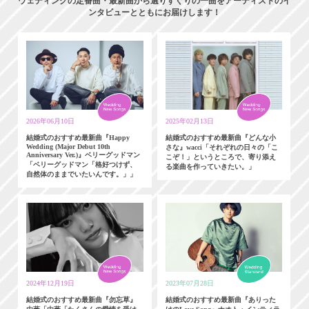
ウェディングの定番曲・最新曲から選りすぐりの一曲をアーティストのイ
ンタビューとともにお届けします！
2026年06月10日
2025年02月13日
結婚式のおすすめ最新曲『Happy
結婚式のおすすめ最新曲『どんな小
Wedding (Major Debut 10th
さな』wacci「それぞれの日々の「こ
Anniversary Ver.)』ベリーグッドマン
こぞ！」というところで、寄り添え
「ベリーグッドマン「格好つけず、
る楽曲を作っていきたい。」
自然体のままでいたいんです。」」
2024年12月19日
2023年07月28日
結婚式のおすすめ最新曲『勿忘草』
結婚式のおすすめ最新曲『ありった