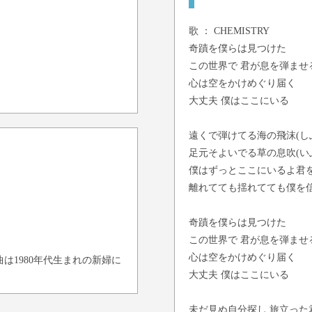
歌 ：
CHEMISTRY
奇蹟を僕らは見つけた
この世界で 君が息を弾ませ
心は空をかけめぐり届く
大丈夫 僕はここにいる
遠くで弾けてる海の飛沫(し
足元そよいでる草の息吹(い
僕はずっとここにいるよ君
離れてても揺れてても僕を
奇蹟を僕らは見つけた
この世界で 君が息を弾ませ
心は空をかけめぐり届く
は1980年代生まれの新婦に
大丈夫 僕はここにいる
未だ見ぬ自分探し 旅立った