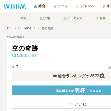
総合
シーン
ジャンル
キ
迎賓
入場
ケーキ入刀
乾杯
TOP
CHEMISTRY
＞
＞
空の奇跡
2015年07月28日
空の奇跡
CHEMISTRY
♥
7
2573位
👑 総合ランキング
で
乾杯
💒結婚式では
にオススメ
♡
いいね