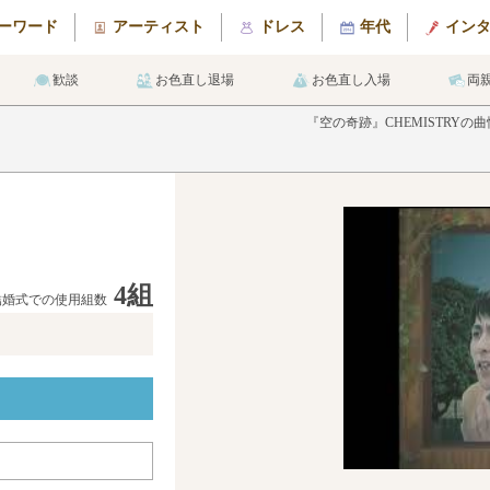
ーワード
アーティスト
ドレス
年代
イン
歓談
お色直し退場
お色直し入場
両
『空の奇跡』CHEMISTRY
4組
結婚式での使用組数