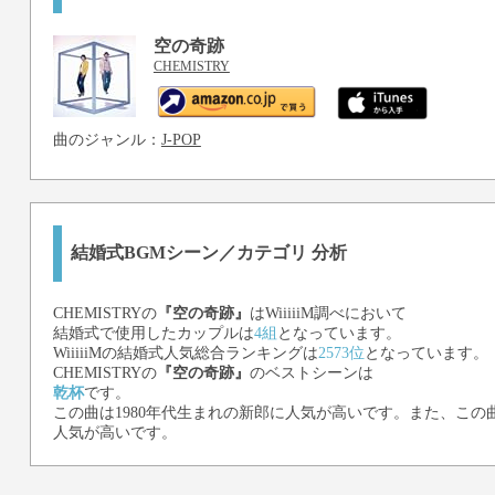
空の奇跡
CHEMISTRY
曲のジャンル：
J-POP
結婚式BGMシーン／カテゴリ 分析
CHEMISTRY
の
『空の奇跡』
はWiiiiiM調べにおいて
結婚式で使用したカップルは
4組
となっています。
WiiiiiMの結婚式人気総合ランキングは
2573位
となっています。
CHEMISTRY
の
『空の奇跡』
のベストシーンは
乾杯
です。
この曲は1980年代生まれの新郎に人気が高いです。また、この曲
人気が高いです。