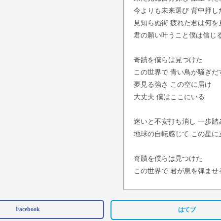
今よりも未来選び 背中押し
見知らぬ街 疲れた君は何を
君の願い叶うこと僕は信じ
奇蹟を僕らは見つけた
この世界で 青い鳥が騒ぎだ
夢見る強さ この空に届け
大丈夫 僕はここにいる
迷いと不安打ち消し 一歩踏
地球の自転感じて この星に
奇蹟を僕らは見つけた
この世界で 君が息を弾ませ
心は空をかけめぐり届く
大丈夫 僕はここにいる
奇蹟を僕らは見つけた
Facebook
はてブ
この世界で 青い鳥が騒ぎだ