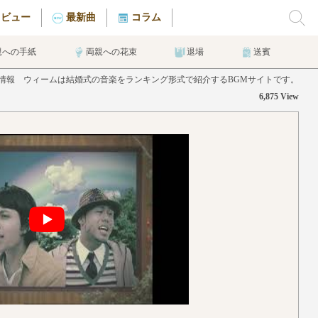
タビュー
最新曲
コラム
親への手紙
両親への花束
退場
送賓
の曲情報 ウィームは結婚式の音楽をランキング形式で紹介するBGMサイトです。
6,875 View