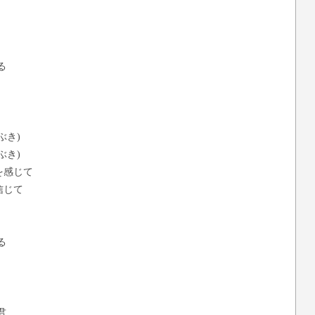
る
ぶき)
ぶき)
を感じて
信じて
る
君