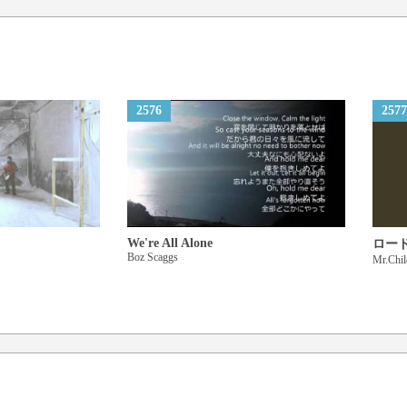
夢見る強さ この空に届け
大丈夫 僕はここにいる
大丈夫 僕は信じてる
2576
2577
We're All Alone
ロー
Boz Scaggs
Mr.Ch