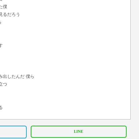
た僕
見るだろう
る
す
み出したんだ 僕ら
立つ
る
LINE
す