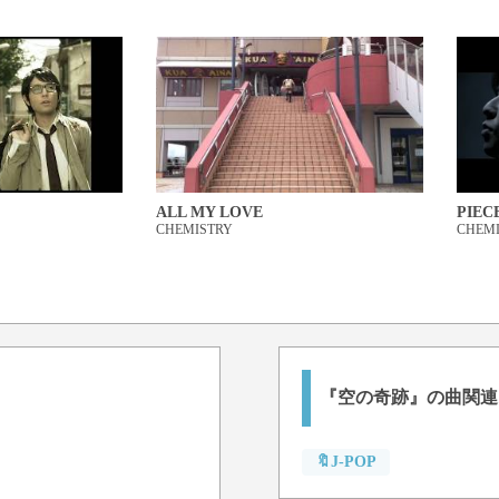
ALL MY LOVE
PIEC
CHEMISTRY
CHEM
『空の奇跡』の曲関連
🔖J-POP