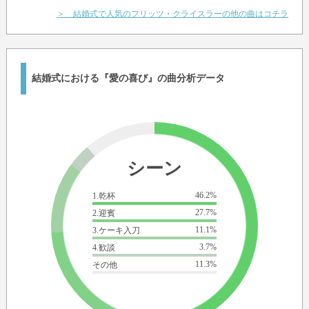
＞ 結婚式で人気のフリッツ・クライスラーの他の曲はコチラ
結婚式における『愛の喜び』の曲分析データ
シーン
46.2%
1.乾杯
27.7%
2.迎賓
11.1%
3.ケーキ入刀
3.7%
4.歓談
11.3%
その他