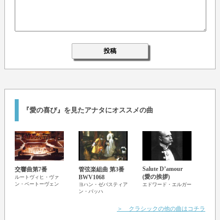
『愛の喜び』を見たアナタにオススメの曲
Salute D’amour
交響曲第7番
管弦楽組曲 第3番
カノ
(愛の挨拶)
BWV1068
ルートヴィヒ・ヴァ
ヨハ
ン・ベートーヴェン
ヨハン・ゼバスティア
エドワード・エルガー
ン・バッハ
＞ クラシックの他の曲はコチラ