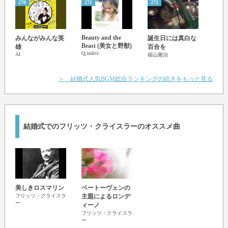
270
271
272
273
Beauty and the
You'v
みんながみんな英
誕生日には真白な
Beast (美女と野獣)
Frie
雄
百合を
Q;indivi
とも
AI
福山雅治
Randy
＞ 結婚式人気BGM総合ランキングの続きをもっと見る
結婚式でのフリッツ・クライスラーのオススメ曲
美しきロスマリン
ベートーヴェンの
フリッツ・クライスラ
主題によるロンデ
ー
ィーノ
フリッツ・クライスラ
ー