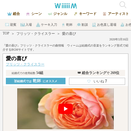
総合
シーン
ジャンル
キーワード
アーティスト
迎賓
入場
ケーキ入刀
乾杯
歓談
お色直し退場
お
TOP
＞
フリッツ・クライスラー
＞
愛の喜び
2020年3月16日
『愛の喜び』フリッツ・クライスラーの曲情報 ウィームは結婚式の音楽をランキング形式で紹
介するBGMサイトです。
愛の喜び
フリッツ・クライスラー
54組
👑 総合ランキング
269位
で
結婚式での使用組数
乾杯
7
♡
いいね
💒結婚式では
にオススメ