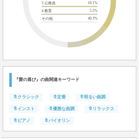
10.1%
3.公務員
5.5%
4.教育
49.3%
その他
『愛の喜び』の曲関連キーワード
🔖クラシック
🔖定番
🔖明るい曲調
🔖インスト
🔖優雅な曲調
🔖リラックス
🔖ピアノ
🔖バイオリン