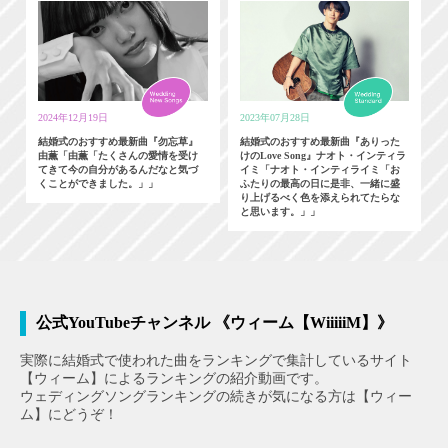
2024年12月19日
2023年07月28日
結婚式のおすすめ最新曲『勿忘草』
結婚式のおすすめ最新曲『ありった
由薫「由薫「たくさんの愛情を受け
けのLove Song』ナオト・インティラ
てきて今の自分があるんだなと気づ
イミ「ナオト・インティライミ「お
くことができました。」」
ふたりの最高の日に是非、一緒に盛
り上げるべく色を添えられてたらな
と思います。」」
公式YouTubeチャンネル 《ウィーム【WiiiiiM】》
実際に結婚式で使われた曲をランキングで集計しているサイト
【ウィーム】によるランキングの紹介動画です。
ウェディングソングランキングの続きが気になる方は【ウィー
ム】にどうぞ！