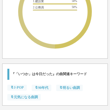
50%
1.建設業
50%
2.公務員
『「いつか」は今日だった』の曲関連キーワード
🔖J-POP
🔖90年代
🔖明るい曲調
🔖元気になる曲調