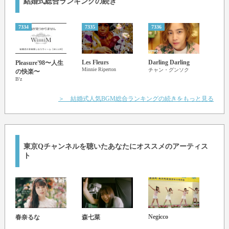
結婚式総合ランキングの続き
7334
7335
7336
7337
Les Fleurs
Darling Darling
ultr
Pleasure'98〜人生
Minnie Riperton
チャン・グンソク
ゴー
の快楽〜
B'z
＞ 結婚式人気BGM総合ランキングの続きをもっと見る
東京Qチャンネル
を聴いたあなたにオススメのアーティス
ト
Negicco
春奈るな
森七菜
亜咲