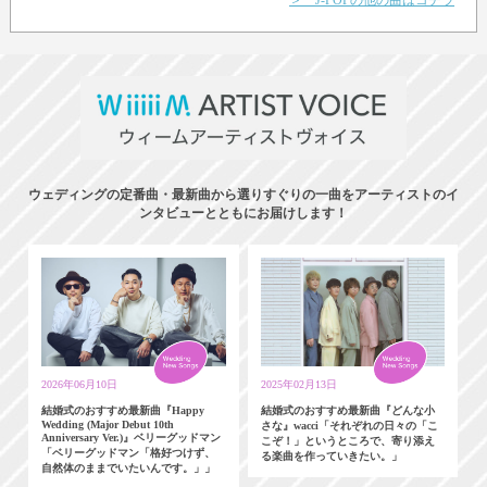
＞ J-POPの他の曲はコチラ
ウェディングの定番曲・最新曲から選りすぐりの一曲をアーティストのイ
ンタビューとともにお届けします！
2026年06月10日
2025年02月13日
結婚式のおすすめ最新曲『Happy
結婚式のおすすめ最新曲『どんな小
Wedding (Major Debut 10th
さな』wacci「それぞれの日々の「こ
Anniversary Ver.)』ベリーグッドマン
こぞ！」というところで、寄り添え
「ベリーグッドマン「格好つけず、
る楽曲を作っていきたい。」
自然体のままでいたいんです。」」