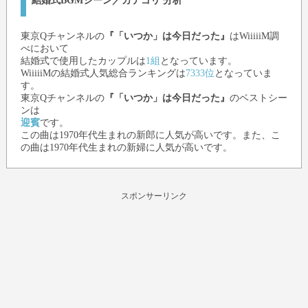
結婚式BGMシーン／カテゴリ 分析
東京Qチャンネル
の
『「いつか」は今日だった』
はWiiiiiM調
べにおいて
結婚式で使用したカップルは
1組
となっています。
WiiiiiMの結婚式人気総合ランキングは
7333位
となっていま
す。
東京Qチャンネル
の
『「いつか」は今日だった』
のベストシー
ンは
迎賓
です。
この曲は1970年代生まれの新郎に人気が高いです。また、こ
の曲は1970年代生まれの新婦に人気が高いです。
スポンサーリンク