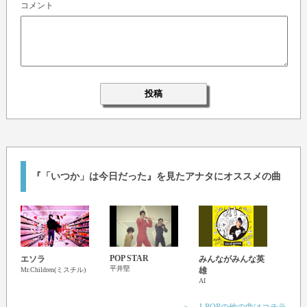
コメント
『「いつか」は今日だった』を見たアナタにオススメの曲
POP STAR
エソラ
みんながみんな英
出会
平井堅
Mr.Children(ミスチル)
雄
ケツ
AI