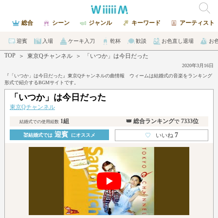
総合
シーン
ジャンル
キーワード
アーティスト
迎賓
入場
ケーキ入刀
乾杯
歓談
お色直し退場
お
TOP
＞
東京Qチャンネル
＞
「いつか」は今日だった
2020年3月16日
『「いつか」は今日だった』東京Qチャンネルの曲情報 ウィームは結婚式の音楽をランキング
形式で紹介するBGMサイトです。
「いつか」は今日だった
東京Qチャンネル
1組
👑 総合ランキング
7333位
で
結婚式での使用組数
迎賓
7
♡
いいね
💒結婚式では
にオススメ