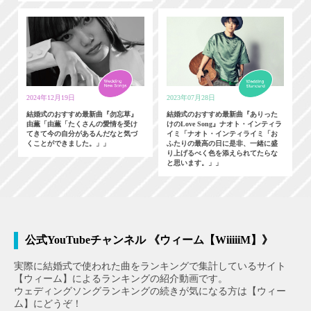
2024年12月19日
2023年07月28日
結婚式のおすすめ最新曲『勿忘草』
結婚式のおすすめ最新曲『ありった
由薫「由薫「たくさんの愛情を受け
けのLove Song』ナオト・インティラ
てきて今の自分があるんだなと気づ
イミ「ナオト・インティライミ「お
くことができました。」」
ふたりの最高の日に是非、一緒に盛
り上げるべく色を添えられてたらな
と思います。」」
公式YouTubeチャンネル 《ウィーム【WiiiiiM】》
実際に結婚式で使われた曲をランキングで集計しているサイト
【ウィーム】によるランキングの紹介動画です。
ウェディングソングランキングの続きが気になる方は【ウィー
ム】にどうぞ！