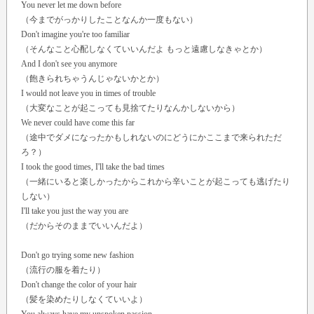
You never let me down before
（今までがっかりしたことなんか一度もない）
Don't imagine you're too familiar
（そんなこと心配しなくていいんだよ もっと遠慮しなきゃとか）
And I don't see you anymore
（飽きられちゃうんじゃないかとか）
I would not leave you in times of trouble
（大変なことが起こっても見捨てたりなんかしないから）
We never could have come this far
（途中でダメになったかもしれないのにどうにかここまで来られただ
ろ？）
I took the good times, I'll take the bad times
（一緒にいると楽しかったからこれから辛いことが起こっても逃げたり
しない）
I'll take you just the way you are
（だからそのままでいいんだよ）
Don't go trying some new fashion
（流行の服を着たり）
Don't change the color of your hair
（髪を染めたりしなくていいよ）