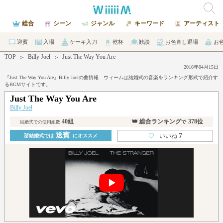
総合
シーン
ジャンル
キーワード
アーティスト
迎賓
入場
ケーキ入刀
乾杯
歓談
お色直し退場
お
TOP
Billy Joel
Just The Way You Are
＞
＞
2016年04月15日
『Just The Way You Are』Billy Joelの曲情報 ウィームは結婚式の音楽をランキング形式で紹介す
るBGMサイトです。
Just The Way You Are
Billy Joel
40組
👑 総合ランキング
378位
で
結婚式での使用組数
送賓
7
♡
いいね
💒結婚式では
にオススメ