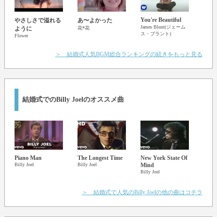
（本当に信じてもらえるの？）
You're Beautiful
You 
やさしさで溢れる
あ〜よかった
I said I love you and that's forever
Des'ree
James Blunt(ジェーム
ように
花*花
ス・ブラント)
Flower
（好きだって言ったけどあの気持ちはずっと変わらない）
And this I promise from my heart
＞ 結婚式人気BGM総合ランキングの続きをもっと見る
（ウソや気持ちの迷いなんて少しもないよ）
I couldn't love you any better
（精一杯大切にする）
I love you just the way you are.
（飾らないその姿が好きだから）
結婚式でのBilly Joelのオススメ曲
参照元：およげ！対訳くん
およげ！対訳くん: Just The Way You Are ビリー・ジョエル (Billy Joel)
Piano Man
The Longest Time
New York State Of
Pia
Billy Joel
Billy Joel
Mind
Ver.)
Billy Joel
Billy J
＞ 結婚式で人気のBilly Joelの他の曲はコチラ