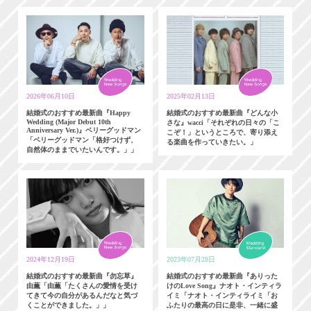
2026年06月10日
2025年02月13日
結婚式のおすすめ最新曲『Happy
結婚式のおすすめ最新曲『どんな小
Wedding (Major Debut 10th
さな』wacci「それぞれの日々の「こ
Anniversary Ver.)』ベリーグッドマン
こぞ！」というところで、寄り添え
「ベリーグッドマン「格好つけず、
る楽曲を作っていきたい。」
自然体のままでいたいんです。」」
2024年12月19日
2023年07月28日
結婚式のおすすめ最新曲『勿忘草』
結婚式のおすすめ最新曲『ありった
由薫「由薫「たくさんの愛情を受け
けのLove Song』ナオト・インティラ
てきて今の自分があるんだなと気づ
イミ「ナオト・インティライミ「お
くことができました。」」
ふたりの最高の日に是非、一緒に盛