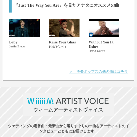
『Just The Way You Are』を見たアナタにオススメの曲
Baby
Raise Your Glass
Without You Ft.
All I
Justin Bieber
Usher
Chris
P!nk(ピンク)
David Guetta
Yo
リス
Mariah
＞ 洋楽ポップスの他の曲はコチラ
ウェディングの定番曲・最新曲から選りすぐりの一曲をアーティストのイ
ンタビューとともにお届けします！