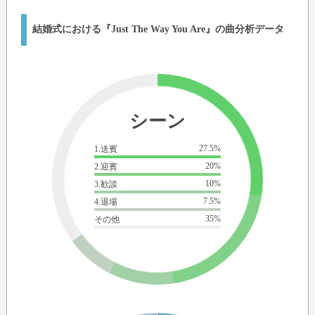
結婚式における『Just The Way You Are』の曲分析データ
シーン
27.5%
1.送賓
20%
2.迎賓
10%
3.歓談
7.5%
4.退場
35%
その他