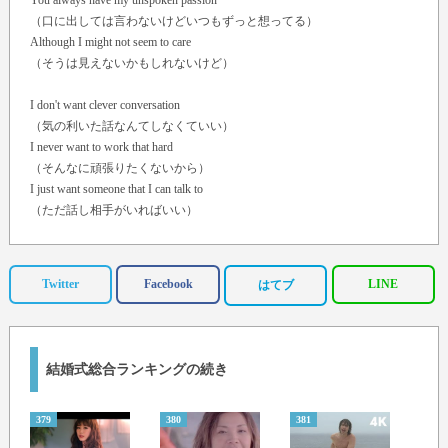
You always have my unspoken passion
（口に出しては言わないけどいつもずっと想ってる）
Although I might not seem to care
（そうは見えないかもしれないけど）
I don't want clever conversation
（気の利いた話なんてしなくていい）
I never want to work that hard
（そんなに頑張りたくないから）
I just want someone that I can talk to
（ただ話し相手がいればいい）
I want you just the way you are.
（飾らなくていいんだよ）
Twitter
Facebook
LINE
はてブ
I need to know that you will always be
（今知りたいのはこれからも少しも変わらずにそのままでいてくれるか
だけ）
The same old someone that I knew
結婚式総合ランキングの続き
（同じように心を許してもらいたいよ）
What will it take 'till you believe in me
（これからどうすれば）
379
380
381
382
The way that I believe in you.