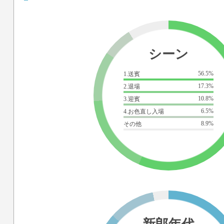
シーン
56.5%
1.送賓
17.3%
2.退場
10.8%
3.迎賓
6.5%
4.お色直し入場
8.9%
その他