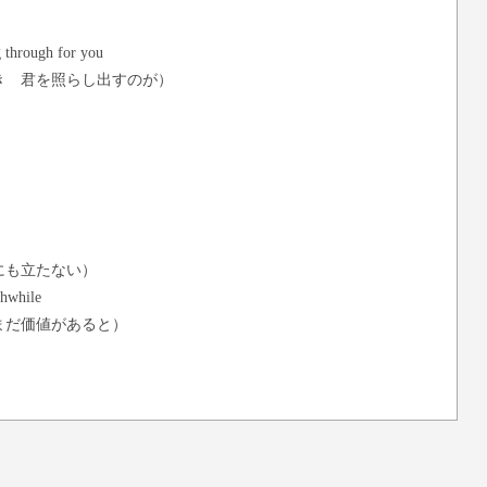
）
g through for you
き 君を照らし出すのが）
）
にも立たない）
rthwhile
まだ価値があると）