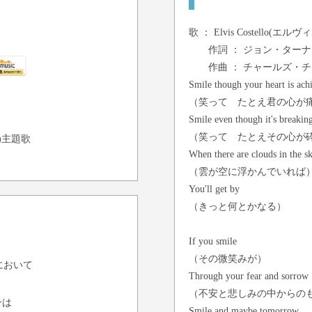
歌 ：
Elvis Costello(エ
作詞 ： ジョン・ターナ
作曲 ： チャールズ・チ
Smile though your heart is ach
（笑って たとえ君の心が
Smile even though it's breakin
（笑って たとえその心が
)主題歌
When there are clouds in the s
（雲が空に浮かんでいれば
You'll get by
（きっと何とかなる）
If you smile
（その微笑みが）
べにおいて
Through your fear and sorrow
（不安と悲しみの中からの
ンは
Smile and maybe tomorrow