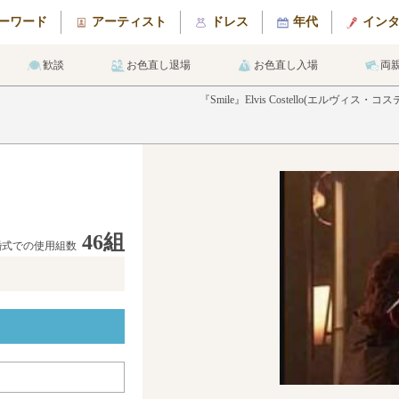
ーワード
アーティスト
ドレス
年代
イン
歓談
お色直し退場
お色直し入場
両
『Smile』Elvis Costello(エ
46組
婚式での使用組数