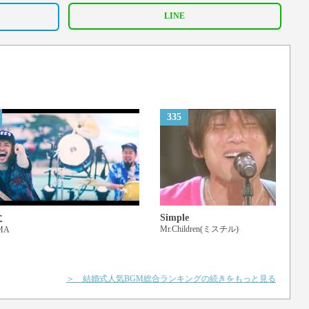
LINE
335
Simple
に
Mr.Children(ミスチル)
MA
＞ 結婚式人気BGM総合ランキングの続きをもっと見る