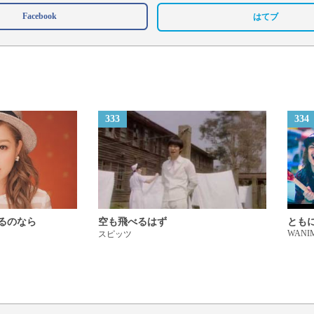
Facebook
はてブ
333
334
るのなら
空も飛べるはず
とも
WANI
スピッツ