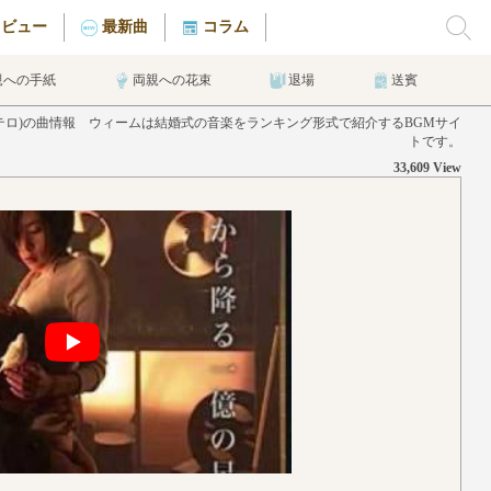
タビュー
最新曲
コラム
親への手紙
両親への花束
退場
送賓
ルヴィス・コステロ)の曲情報 ウィームは結婚式の音楽をランキング形式で紹介するBGMサイ
トです。
33,609 View