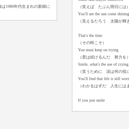
は1980年代生まれの新婦に
（笑えば たぶん明日には
You'll see the sun come shinin
（見えるだろう 太陽が輝
That's the time
（その時こそ）
You must keep on trying
（君は続けるんだ 努力を
Smile, what's the use of crying
（笑うために 涙は何の役
You'll find that life is still wo
（わかるはずだ 人生には
If you just smile
（もし君が笑えたなら）