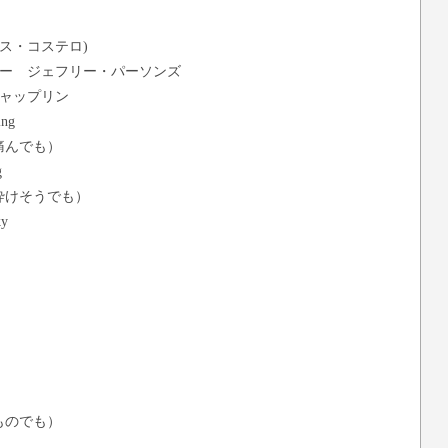
ルヴィス・コステロ)
ー ジェフリー・パーソンズ
ャップリン
ing
痛んでも）
g
砕けそうでも）
ky
）
ものでも）