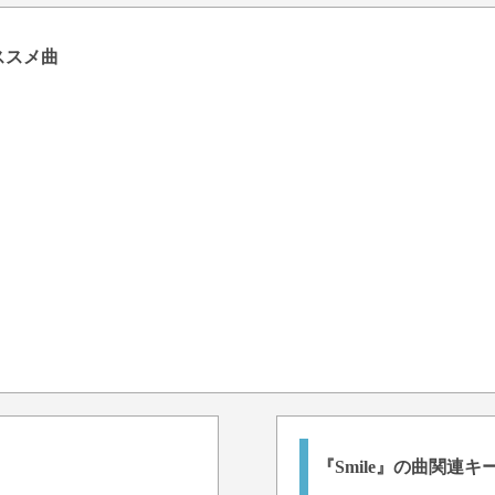
オススメ曲
『Smile』の曲関連キ