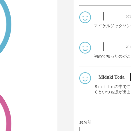
20
マイケルジャクソン
20
初めて知ったのがこ
Miduki Toda
Ｓｍｉｌｅの中でこ
くといつも涙が出ま
お名前