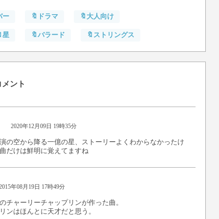
バー
🔖ドラマ
🔖大人向け
🔖星
🔖バラード
🔖ストリングス
コメント
2020年12月09日 19時35分
演の空から降る一億の星、ストーリーよくわからなかったけ
曲だけは鮮明に覚えてますね
2015年08月19日 17時49分
のチャーリーチャップリンが作った曲。
リンはほんとに天才だと思う。