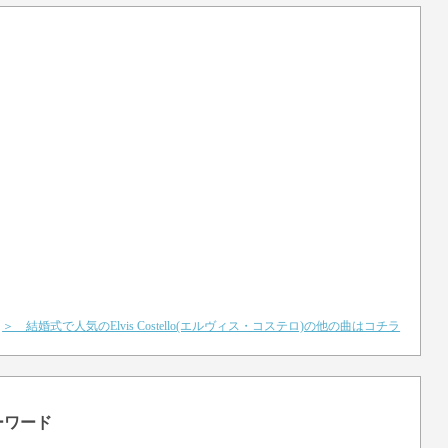
＞ 結婚式で人気のElvis Costello(エルヴィス・コステロ)の他の曲はコチラ
ーワード