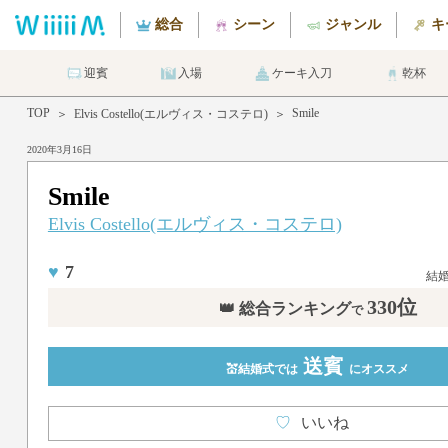
総合
シーン
ジャンル
キ
迎賓
入場
ケーキ入刀
乾杯
TOP
Smile
＞
Elvis Costello(エルヴィス・コステロ)
＞
2020年3月16日
Smile
Elvis Costello(エルヴィス・コステロ)
♥
7
結
330位
👑 総合ランキング
で
送賓
💒結婚式では
にオススメ
♡
いいね