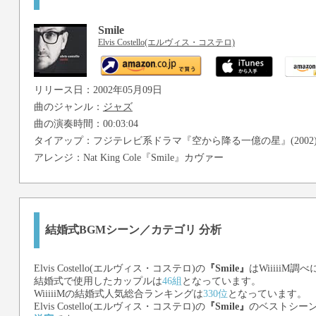
Smile
Elvis Costello(エルヴィス・コステロ)
リリース日：2002年05月09日
曲のジャンル：
ジャズ
曲の演奏時間：00:03:04
タイアップ：フジテレビ系ドラマ『空から降る一億の星』(2002
アレンジ：
Nat King Cole『Smile』
カヴァー
結婚式BGMシーン／カテゴリ 分析
Elvis Costello(エルヴィス・コステロ)
の
『Smile』
はWiiiiiM調
結婚式で使用したカップルは
46組
となっています。
WiiiiiMの結婚式人気総合ランキングは
330位
となっています。
Elvis Costello(エルヴィス・コステロ)
の
『Smile』
のベストシー