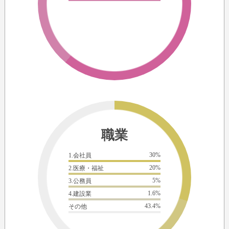
職業
30%
1.会社員
20%
2.医療・福祉
5%
3.公務員
1.6%
4.建設業
43.4%
その他