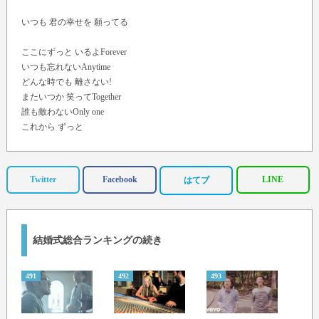
いつも 君の幸せを 願ってる
ここにずっと いるよForever
いつも忘れないAnytime
どんな時でも 離さない!
またいつか 笑ってTogether
誰も敵わないOnly one
これから ずっと
Forever
Oh... Forever Oh... Forever
Twitter
Facebook
LINE
はてブ
Oh... Forever Oh...
Break it down now
結婚式総合ランキングの続き
Baby, きっと forever
変わらないよ 離れていたって Oh
Baby, そばにいるよ
491
492
493
494
いつでもずっと
忘れないで