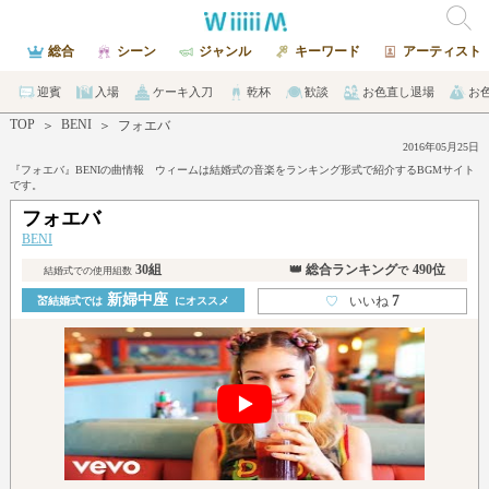
総合
シーン
ジャンル
キーワード
アーティスト
迎賓
入場
ケーキ入刀
乾杯
歓談
お色直し退場
お
TOP
BENI
＞
＞
フォエバ
2016年05月25日
『フォエバ』BENIの曲情報 ウィームは結婚式の音楽をランキング形式で紹介するBGMサイト
です。
フォエバ
BENI
30組
👑 総合ランキング
490位
で
結婚式での使用組数
新婦中座
7
♡
いいね
💒結婚式では
にオススメ