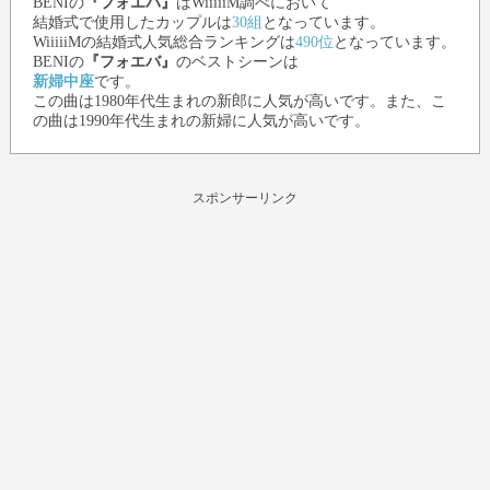
BENI
の
『フォエバ』
はWiiiiiM調べにおいて
結婚式で使用したカップルは
30組
となっています。
WiiiiiMの結婚式人気総合ランキングは
490位
となっています。
BENI
の
『フォエバ』
のベストシーンは
新婦中座
です。
この曲は1980年代生まれの新郎に人気が高いです。また、こ
の曲は1990年代生まれの新婦に人気が高いです。
スポンサーリンク