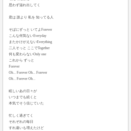
思わず溢れ出してく
君は 誰より 私を 知ってる人
そばにずっと いてよForever
こんな何気ないEveryday
またかけがえないEverything
二人そっと ここでTogether
何も変わらないOnly one
これから ずっと
Forever
Oh... Forever Oh... Forever
Oh... Forever Oh...
眩しいあの日々が
いつまでも続くと
本気でそう信じていた
忙しく過ぎてく
それぞれの毎日
すれ違いも増えたけど