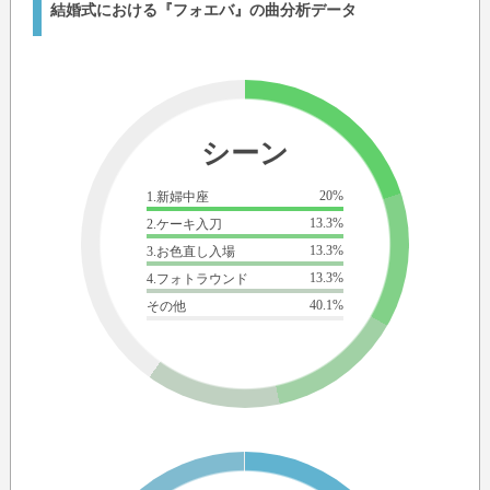
結婚式における『フォエバ』の曲分析データ
シーン
20%
1.新婦中座
13.3%
2.ケーキ入刀
13.3%
3.お色直し入場
13.3%
4.フォトラウンド
40.1%
その他