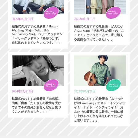
2026年06月10日
2025年02月13日
結婚式のおすすめ最新曲『Happy
結婚式のおすすめ最新曲『どんな小
Wedding (Major Debut 10th
さな』wacci「それぞれの日々の「こ
Anniversary Ver.)』ベリーグッドマン
こぞ！」というところで、寄り添え
「ベリーグッドマン「格好つけず、
る楽曲を作っていきたい。」
自然体のままでいたいんです。」」
2024年12月19日
2023年07月28日
結婚式のおすすめ最新曲『勿忘草』
結婚式のおすすめ最新曲『ありった
由薫「由薫「たくさんの愛情を受け
けのLove Song』ナオト・インティラ
てきて今の自分があるんだなと気づ
イミ「ナオト・インティライミ「お
くことができました。」」
ふたりの最高の日に是非、一緒に盛
り上げるべく色を添えられてたらな
と思います。」」