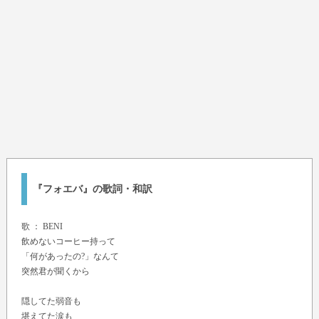
『フォエバ』の歌詞・和訳
歌 ：
BENI
飲めないコーヒー持って
「何があったの?」なんて
突然君が聞くから
隠してた弱音も
堪えてた涙も