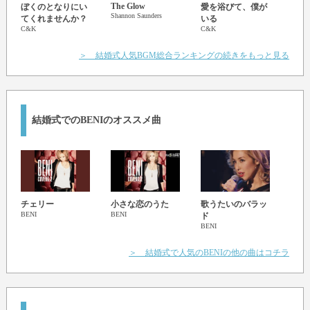
The Glow
Memo
ぼくのとなりにい
愛を浴びて、僕が
I said Baby, 心配しないで
Shannon Saunders
Maroo
てくれませんか？
いる
C&K
C&K
消えないでしょ
時が経ったって (No No No Baby)
＞ 結婚式人気BGM総合ランキングの続きをもっと見る
C'mon Baby, ここにいるから
どんな時だって笑顔見せて
そばにずっと いてよForever
こんな何気ないEveryday
結婚式でのBENIのオススメ曲
またかけがえないEverything
二人そっと ここでTogether
何も変わらないOnly one
これから ずっと
Forever
CAN
チェリー
小さな恋のうた
歌うたいのバラッ
Oh... Forever Oh... Forever
BENI
BENI
BENI
ド
Oh... Forever Oh...
BENI
Oh... Forever Oh... Forever
＞ 結婚式で人気のBENIの他の曲はコチラ
Oh... Forever Oh...
It's Forever