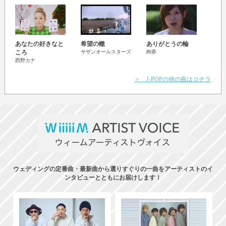
あなたの好きなと
希望の轍
ありがとうの輪
手紙
back n
ころ
サザンオールスターズ
絢香
西野カナ
＞ J-POPの他の曲はコチラ
ウェディングの定番曲・最新曲から選りすぐりの一曲をアーティストのイ
ンタビューとともにお届けします！