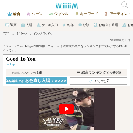
総合
シーン
ジャンル
キーワード
アーティスト
迎賓
入場
ケーキ入刀
乾杯
歓談
お色直し退場
お
TOP
J-Hype
Good To You
＞
＞
2016年06月15日
『Good To You』J-Hypeの曲情報 ウィームは結婚式の音楽をランキング形式で紹介するBGMサ
イトです。
Good To You
J-Hype
1組
👑 総合ランキング
6600位
で
結婚式での使用組数
お色直し入場
7
♡
いいね
💒結婚式では
にオススメ