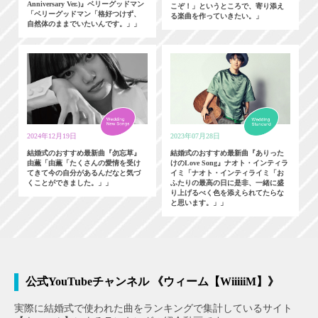
Anniversary Ver.)』ベリーグッドマン
こぞ！」というところで、寄り添え
「ベリーグッドマン「格好つけず、
る楽曲を作っていきたい。」
自然体のままでいたいんです。」」
2024年12月19日
2023年07月28日
結婚式のおすすめ最新曲『勿忘草』
結婚式のおすすめ最新曲『ありった
由薫「由薫「たくさんの愛情を受け
けのLove Song』ナオト・インティラ
てきて今の自分があるんだなと気づ
イミ「ナオト・インティライミ「お
くことができました。」」
ふたりの最高の日に是非、一緒に盛
り上げるべく色を添えられてたらな
と思います。」」
公式YouTubeチャンネル 《ウィーム【WiiiiiM】》
実際に結婚式で使われた曲をランキングで集計しているサイト