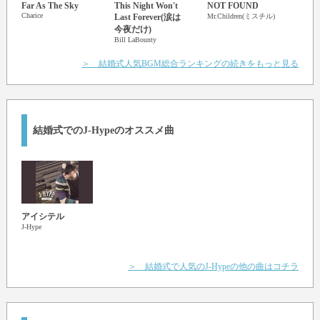
Far As The Sky
This Night Won't
NOT FOUND
空飛
Charice
Last Forever(涙は
Mr.Children(ミスチル)
遊助
今夜だけ)
Bill LaBounty
＞ 結婚式人気BGM総合ランキングの続きをもっと見る
結婚式でのJ-Hypeのオススメ曲
アイシテル
J-Hype
＞ 結婚式で人気のJ-Hypeの他の曲はコチラ