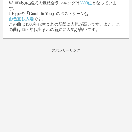
WiiiiiMの結婚式人気総合ランキングは
6600位
となっていま
す。
J-Hype
の
『Good To You』
のベストシーンは
お色直し入場
です。
この曲は1980年代生まれの新郎に人気が高いです。また、こ
の曲は1980年代生まれの新婦に人気が高いです。
スポンサーリンク