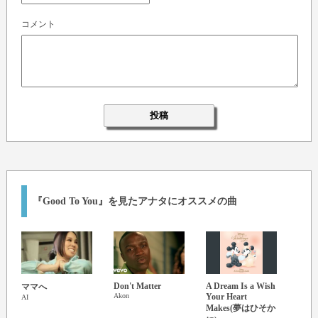
コメント
『Good To You』を見たアナタにオススメの曲
Don't Matter
A Dream Is a Wish
ママへ
Happi
Akon
Your Heart
AI
下奈
Makes(夢はひそか
Che'Ne