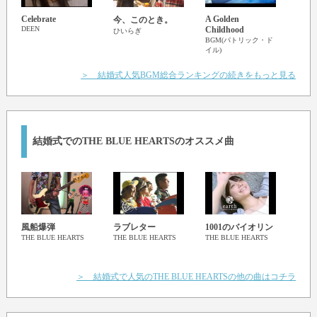
Celebrate
A Golden
Wish
今、このとき。
DEEN
Childhood
LUNA
ひいらぎ
BGM(パトリック・ド
イル)
＞ 結婚式人気BGM総合ランキングの続きをもっと見る
結婚式でのTHE BLUE HEARTSのオススメ曲
風船爆弾
ラブレター
1001のバイオリン
終わ
THE BLUE HEARTS
THE BLUE HEARTS
THE BLUE HEARTS
THE 
＞ 結婚式で人気のTHE BLUE HEARTSの他の曲はコチラ