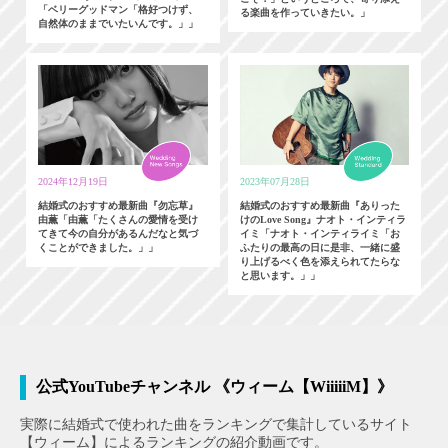
「ベリーグッドマン「格好つけず、
る楽曲を作っていきたい。」
自然体のままでいたいんです。」」
2024年12月19日
2023年07月28日
結婚式のおすすめ最新曲『勿忘草』
結婚式のおすすめ最新曲『ありった
由薫「由薫「たくさんの愛情を受け
けのLove Song』ナオト・インティラ
てきて今の自分があるんだなと気づ
イミ「ナオト・インティライミ「お
くことができました。」」
ふたりの最高の日に是非、一緒に盛
り上げるべく色を添えられてたらな
と思います。」」
公式YouTubeチャンネル 《ウィーム【WiiiiiM】》
実際に結婚式で使われた曲をランキングで集計しているサイト
【ウィーム】によるランキングの紹介動画です。