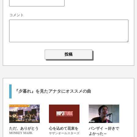
コメント
『夕暮れ』を見たアナタにオススメの曲
ただ、ありがとう
心を込めて花束を
バンザイ ～好きで
手紙
MONKEY MAJIK
back n
サザンオールスターズ
よかった～