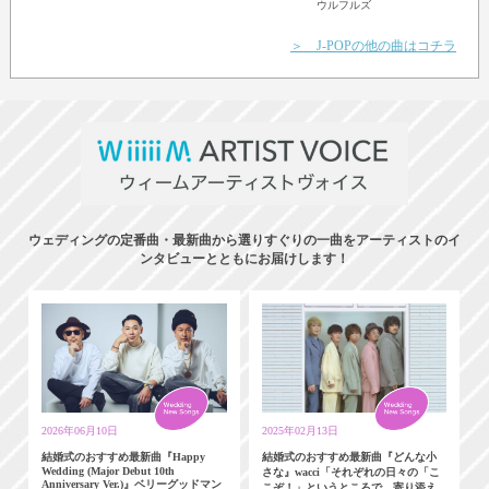
ウルフルズ
＞ J-POPの他の曲はコチラ
ウェディングの定番曲・最新曲から選りすぐりの一曲をアーティストのイ
ンタビューとともにお届けします！
2026年06月10日
2025年02月13日
結婚式のおすすめ最新曲『Happy
結婚式のおすすめ最新曲『どんな小
Wedding (Major Debut 10th
さな』wacci「それぞれの日々の「こ
Anniversary Ver.)』ベリーグッドマン
こぞ！」というところで、寄り添え