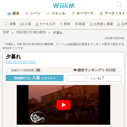
総合
シーン
ジャンル
キーワード
アーティスト
迎賓
入場
ケーキ入刀
乾杯
歓談
お色直し退場
お
TOP
THE BLUE HEARTS
＞
＞
夕暮れ
2016年10月26日
『夕暮れ』THE BLUE HEARTSの曲情報 ウィームは結婚式の音楽をランキング形式で紹介する
BGMサイトです。
夕暮れ
THE BLUE HEARTS
2組
👑 総合ランキング
4222位
で
結婚式での使用組数
入場
7
♡
いいね
💒結婚式では
にオススメ