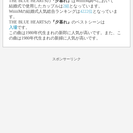
THE BLUE HEARTS
の
『夕暮れ』
はWiiiiiM調べにおいて
結婚式で使用したカップルは
2組
となっています。
WiiiiiMの結婚式人気総合ランキングは
4222位
となっていま
す。
THE BLUE HEARTS
の
『夕暮れ』
のベストシーンは
入場
です。
この曲は1980年代生まれの新郎に人気が高いです。また、こ
の曲は1980年代生まれの新婦に人気が高いです。
スポンサーリンク