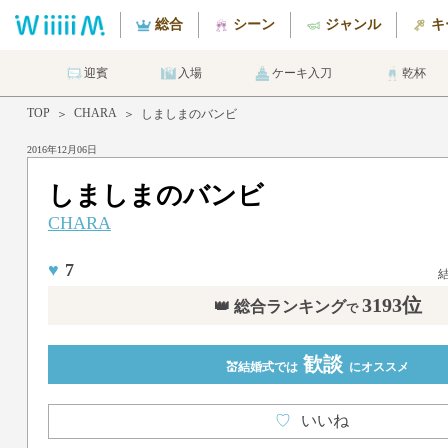
総合
シーン
ジャンル
キ
迎賓
入場
ケーキ入刀
乾杯
TOP
CHARA
＞
＞
しましまのバンビ
2016年12月06日
しましまのバンビ
CHARA
♥
7
3193位
👑 総合ランキング
で
歓談
💒結婚式では
にオススメ
♡
いいね