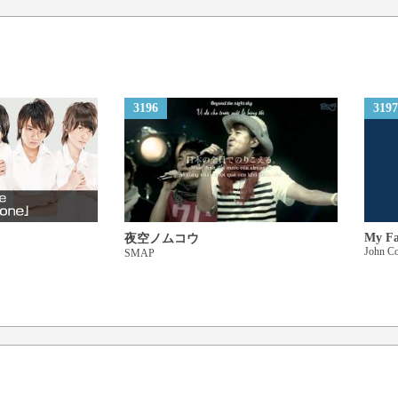
3196
3197
My Fa
夜空ノムコウ
John Co
SMAP