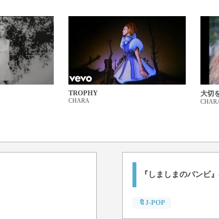
TROPHY
大切
CHARA
CHAR
『しましまのバンビ』
🔖J-POP