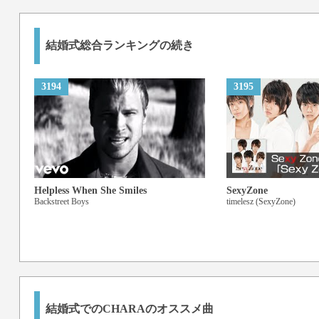
結婚式総合ランキングの続き
3194
3195
Helpless When She Smiles
SexyZone
Backstreet Boys
timelesz (SexyZone)
結婚式でのCHARAのオススメ曲