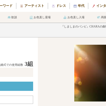
ーワード
アーティスト
ドレス
年代
イン
歓談
お色直し退場
お色直し入場
両
『しましまのバンビ』CHARAの
3組
結婚式での使用組数