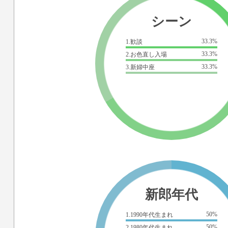
シーン
33.3%
1.歓談
33.3%
2.お色直し入場
33.3%
3.新婦中座
新郎年代
50%
1.1990年代生まれ
50%
2.1980年代生まれ