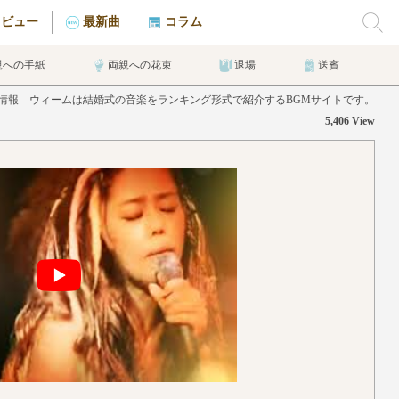
タビュー
最新曲
コラム
親への手紙
両親への花束
退場
送賓
曲情報 ウィームは結婚式の音楽をランキング形式で紹介するBGMサイトです。
5,406 View