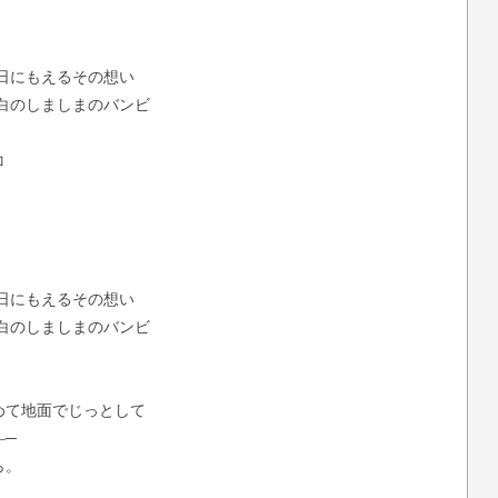
日にもえるその想い
白のしましまのバンビ
コ
日にもえるその想い
白のしましまのバンビ
めて地面でじっとして
―─
ら。