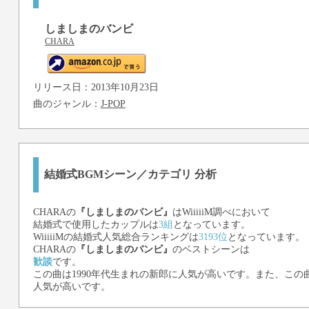
しましまのバンビ
CHARA
リリース日：2013年10月23日
曲のジャンル：
J-POP
結婚式BGMシーン／カテゴリ 分析
CHARA
の
『しましまのバンビ』
はWiiiiiM調べにおいて
結婚式で使用したカップルは
3組
となっています。
WiiiiiMの結婚式人気総合ランキングは
3193位
となっています。
CHARA
の
『しましまのバンビ』
のベストシーンは
歓談
です。
この曲は1990年代生まれの新郎に人気が高いです。また、この曲
人気が高いです。