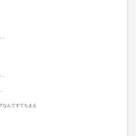
es…
es…
s…
グなんてすてちまえ
s…