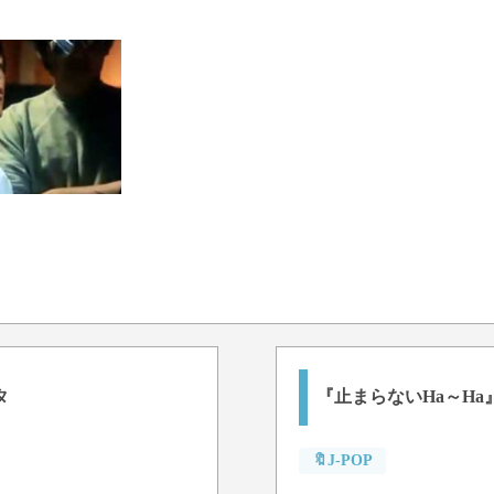
タ
『止まらないHa～H
🔖J-POP