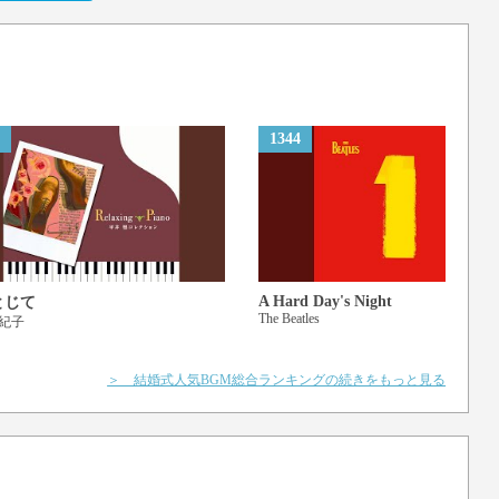
1344
A Hard Day's Night
とじて
The Beatles
紀子
＞ 結婚式人気BGM総合ランキングの続きをもっと見る