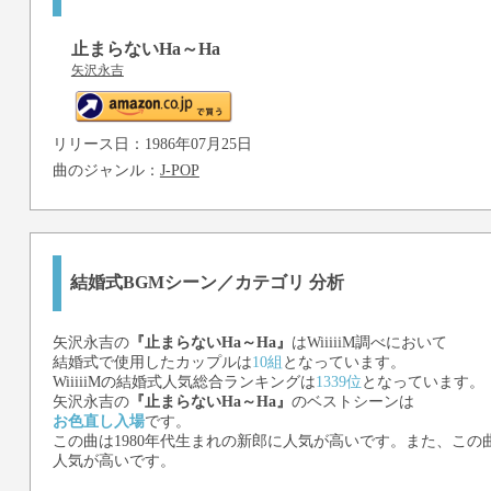
止まらないHa～Ha
矢沢永吉
リリース日：1986年07月25日
曲のジャンル：
J-POP
結婚式BGMシーン／カテゴリ 分析
矢沢永吉
の
『止まらないHa～Ha』
はWiiiiiM調べにおいて
結婚式で使用したカップルは
10組
となっています。
WiiiiiMの結婚式人気総合ランキングは
1339位
となっています。
矢沢永吉
の
『止まらないHa～Ha』
のベストシーンは
お色直し入場
です。
この曲は1980年代生まれの新郎に人気が高いです。また、この曲
人気が高いです。