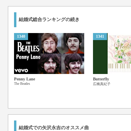
結婚式総合ランキングの続き
1340
1341
Penny Lane
Butterfly
The Beatles
広橋真紀子
結婚式での矢沢永吉のオススメ曲