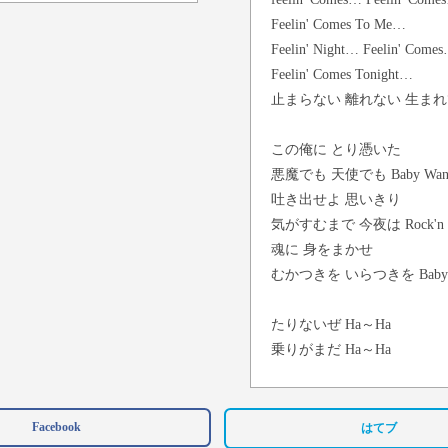
Feelin' Comes To Me…
Feelin' Night… Feelin' Come
Feelin' Comes Tonight…
止まらない 離れない 生ま
この俺に とり憑いた
悪魔でも 天使でも Baby Wanna 
吐き出せよ 思いきり
気がすむまで 今夜は Rock'n R
魂に 身をまかせ
むかつきを いらつきを Baby Wan
たりないぜ Ha～Ha
乗りがまだ Ha～Ha
Feelin' Comes… Feein' Come
Feelin' Comes To Me
絡みつくような 鎖なんて 
Facebook
はてブ