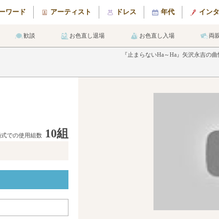
ーワード
アーティスト
ドレス
年代
イン
歓談
お色直し退場
お色直し入場
両
『止まらないHa～Ha』矢沢永吉の
10組
婚式での使用組数
メ