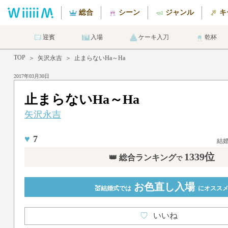
総合
シーン
ジャンル
キ
迎賓
入場
ケーキ入刀
乾杯
TOP
＞
矢沢永吉
＞
止まらないHa～Ha
2017年03月30日
止まらないHa～Ha
矢沢永吉
♥
7
結
1339位
👑 総合ランキング
で
お色直し入場
💒結婚式では
にオスス
♡
いいね