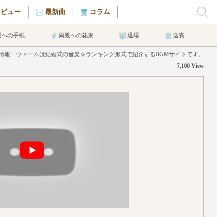
タビュー
最新曲
コラム
親への手紙
両親への花束
退場
送賓
曲情報 ウィームは結婚式の音楽をランキング形式で紹介するBGMサイトです。
7,100 View