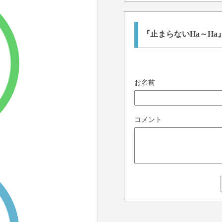
『止まらないHa～H
お名前
コメント