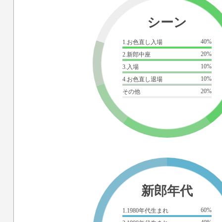
シーン
40%
1.お色直し入場
20%
2.新郎中座
10%
3.入場
10%
4.お色直し退場
20%
その他
新郎年代
60%
1.1980年代生まれ