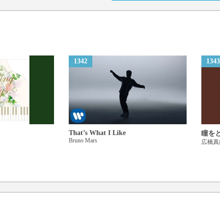
1342
1343
That’s What I Like
瞳を
Bruno Mars
広橋真