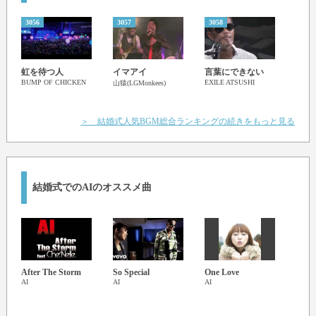
3056
3057
3058
3059
U&I
虹を待つ人
イマアイ
言葉にできない
放課
BUMP OF CHICKEN
EXILE ATSUSHI
山猿(LGMonkees)
＞ 結婚式人気BGM総合ランキングの続きをもっと見る
結婚式でのAIのオススメ曲
After The Storm
So Special
One Love
Story
AI
AI
AI
AI