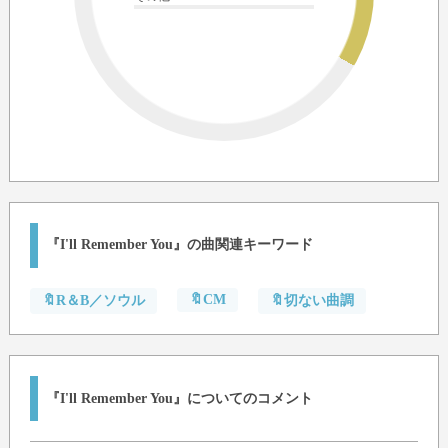
『I'll Remember You』の曲関連キーワード
🔖CM
🔖R＆B／ソウル
🔖切ない曲調
『I'll Remember You』についてのコメント