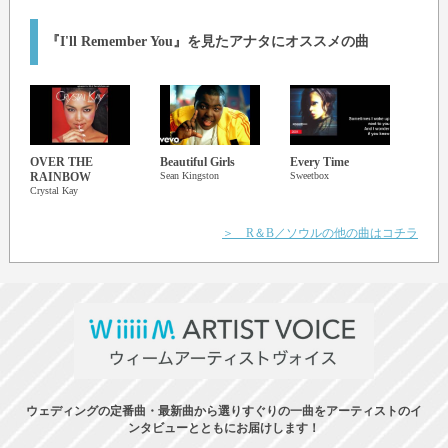
『I'll Remember You』を見たアナタにオススメの曲
OVER THE
Beautiful Girls
Every Time
ハピ
RAINBOW
Sean Kingston
Sweetbox
AI
Crystal Kay
＞ R＆B／ソウルの他の曲はコチラ
ウェディングの定番曲・最新曲から選りすぐりの一曲をアーティストのイ
ンタビューとともにお届けします！