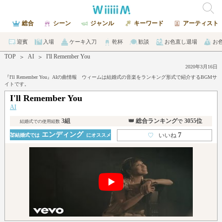
総合
シーン
ジャンル
キーワード
アーティスト
迎賓
入場
ケーキ入刀
乾杯
歓談
お色直し退場
お
TOP
AI
I'll Remember You
＞
＞
2020年3月16日
『I'll Remember You』AIの曲情報 ウィームは結婚式の音楽をランキング形式で紹介するBGMサ
イトです。
I'll Remember You
AI
3組
👑 総合ランキング
3055位
で
結婚式での使用組数
エンディング
7
♡
いいね
💒結婚式では
にオススメ