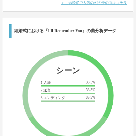
＞ 結婚式で人気のAIの他の曲はコチラ
結婚式における『I'll Remember You』の曲分析データ
シーン
33.3%
1.入場
33.3%
2.送賓
33.3%
3.エンディング