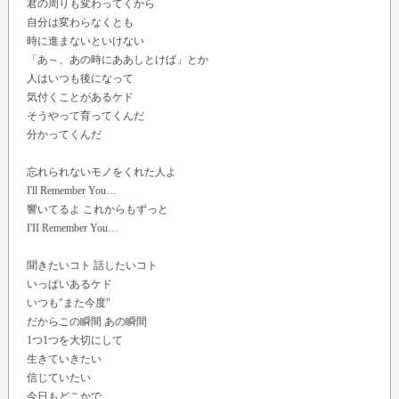
君の周りも変わってくから
自分は変わらなくとも
時に進まないといけない
「あ～、あの時にああしとけば」とか
人はいつも後になって
気付くことがあるケド
そうやって育ってくんだ
分かってくんだ
忘れられないモノをくれた人よ
I'll Remember You…
響いてるよ これからもずっと
I'II Remember You…
聞きたいコト 話したいコト
いっぱいあるケド
いつも"また今度"
だからこの瞬間 あの瞬間
1つ1つを大切にして
生きていきたい
信じていたい
今日もどこかで