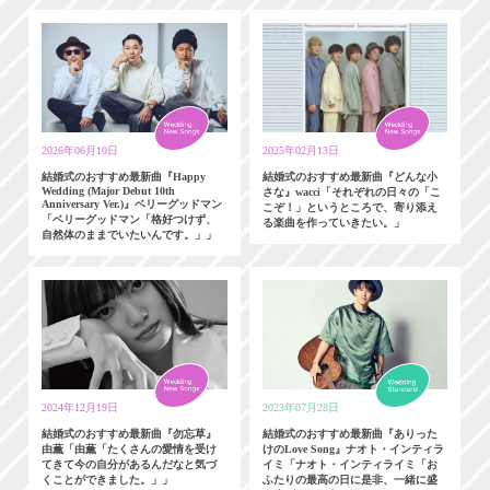
2026年06月10日
2025年02月13日
結婚式のおすすめ最新曲『Happy
結婚式のおすすめ最新曲『どんな小
Wedding (Major Debut 10th
さな』wacci「それぞれの日々の「こ
Anniversary Ver.)』ベリーグッドマン
こぞ！」というところで、寄り添え
「ベリーグッドマン「格好つけず、
る楽曲を作っていきたい。」
自然体のままでいたいんです。」」
2024年12月19日
2023年07月28日
結婚式のおすすめ最新曲『勿忘草』
結婚式のおすすめ最新曲『ありった
由薫「由薫「たくさんの愛情を受け
けのLove Song』ナオト・インティラ
てきて今の自分があるんだなと気づ
イミ「ナオト・インティライミ「お
くことができました。」」
ふたりの最高の日に是非、一緒に盛