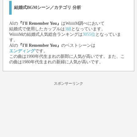
結婚式BGMシーン／カテゴリ 分析
AI
の
『I'll Remember You』
はWiiiiiM調べにおいて
結婚式で使用したカップルは
3組
となっています。
WiiiiiMの結婚式人気総合ランキングは
3055位
となっていま
す。
AI
の
『I'll Remember You』
のベストシーンは
エンディング
です。
この曲は1990年代生まれの新郎に人気が高いです。また、こ
の曲は1980年代生まれの新婦に人気が高いです。
スポンサーリンク