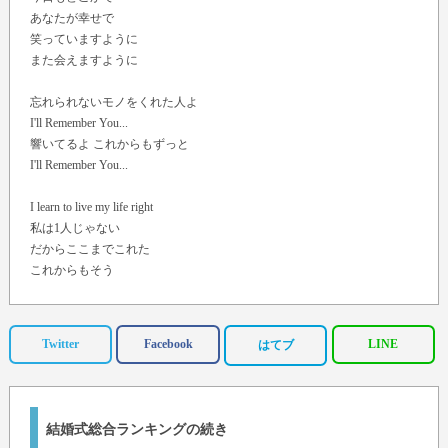
あなたが幸せで
笑っていますように
また会えますように
忘れられないモノをくれた人よ
I'll Remember You...
響いてるよ これからもずっと
I'll Remember You...
I learn to live my life right
私は1人じゃない
だからここまでこれた
これからもそう
頼って頼られて
生きてく
You gave me the reason...
Twitter
Facebook
LINE
はてブ
I will always remember you
忘れられないモノをくれた人よ
I'll Remember You...
響いてるよ これからもずっと
結婚式総合ランキングの続き
I'll RememberYou...