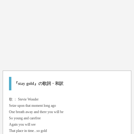
『stay gold』の歌詞・和訳
歌 ：
Stevie Wonder
Seize upon that moment long ago
One breath away and there you will be
So young and carefree
Again you will see
That place in time...so gold