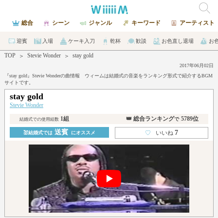
総合
シーン
ジャンル
キーワード
アーティスト
迎賓
入場
ケーキ入刀
乾杯
歓談
お色直し退場
お
TOP
Stevie Wonder
stay gold
＞
＞
2017年06月02日
『stay gold』Stevie Wonderの曲情報 ウィームは結婚式の音楽をランキング形式で紹介するBGM
サイトです。
stay gold
Stevie Wonder
1組
👑 総合ランキング
5789位
で
結婚式での使用組数
送賓
7
♡
いいね
💒結婚式では
にオススメ