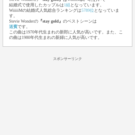
結婚式で使用したカップルは
1組
となっています。
WiiiiiMの結婚式人気総合ランキングは
5789位
となっていま
す。
Stevie Wonder
の
『stay gold』
のベストシーンは
送賓
です。
この曲は1970年代生まれの新郎に人気が高いです。また、こ
の曲は1980年代生まれの新婦に人気が高いです。
スポンサーリンク