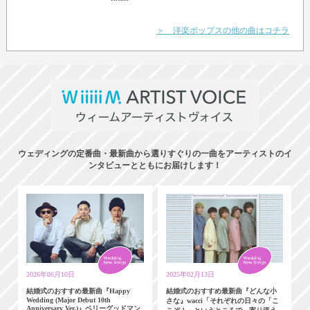
Taylor
＞ 洋楽ポップスの他の曲はコチラ
ウェディングの定番曲・最新曲から選りすぐりの一曲をアーティストのイ
ンタビューとともにお届けします！
2026年06月10日
2025年02月13日
結婚式のおすすめ最新曲『Happy
結婚式のおすすめ最新曲『どんな小
Wedding (Major Debut 10th
さな』wacci「それぞれの日々の「こ
Anniversary Ver.)』ベリーグッドマン