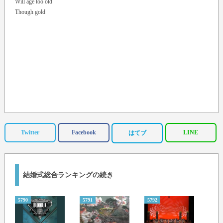
Will age too old
Though gold
Twitter
Facebook
LINE
はてブ
結婚式総合ランキングの続き
5790
5791
5792
5793