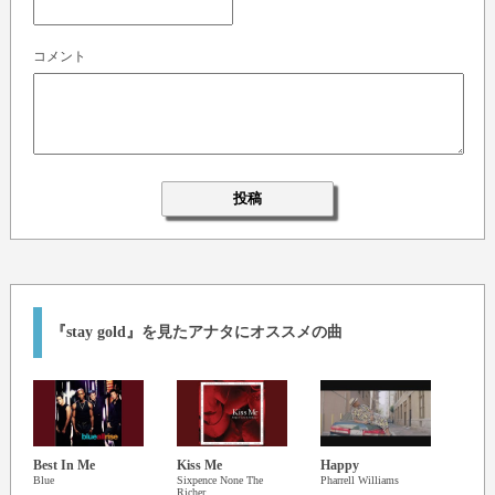
コメント
『stay gold』を見たアナタにオススメの曲
Best In Me
Kiss Me
Happy
You 
Blue
Sixpence None The
Pharrell Williams
Me
Richer