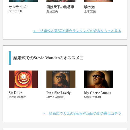
サンライズ
酒は天下の副将軍
暁の光
夢桜
BENNIE K
藤枝建夫
上妻宏光
愛お
ジュ
ル
＞ 結婚式人気BGM総合ランキングの続きをもっと見る
結婚式でのStevie Wonderのオススメ曲
Sir Duke
Isn't She Lovely
My Cherie Amour
Faith
Stevie Wonder
Stevie Wonder
Stevie Wonder
Gran
Stevie
＞ 結婚式で人気のStevie Wonderの他の曲はコチラ