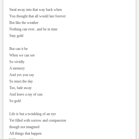
Steal away into that way back when
You thought that all would last forever
But like the weather
Nothing can ever...and be in time
Stay gold
But can it be
When we can see
So vividly
A memory
And yes you say
So must the day
Too, fade away
And leave a ray of sun
So gold
Life is but a twinkling of an eye
Yet filled with sorrow and compassion
though not imagined
All things that happen