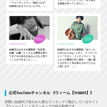
こぞ！」というところで、寄り添え
「ベリーグッドマン「格好つけず、
る楽曲を作っていきたい。」
自然体のままでいたいんです。」」
2024年12月19日
2023年07月28日
結婚式のおすすめ最新曲『勿忘草』
結婚式のおすすめ最新曲『ありった
由薫「由薫「たくさんの愛情を受け
けのLove Song』ナオト・インティラ
てきて今の自分があるんだなと気づ
イミ「ナオト・インティライミ「お
くことができました。」」
ふたりの最高の日に是非、一緒に盛
り上げるべく色を添えられてたらな
と思います。」」
公式YouTubeチャンネル 《ウィーム【WiiiiiM】》
実際に結婚式で使われた曲をランキングで集計しているサイト
【ウィーム】によるランキングの紹介動画です。