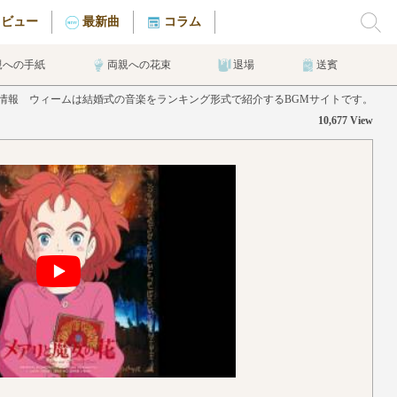
タビュー
最新曲
コラム
親への手紙
両親への花束
退場
送賓
ARIの曲情報 ウィームは結婚式の音楽をランキング形式で紹介するBGMサイトです。
10,677 View