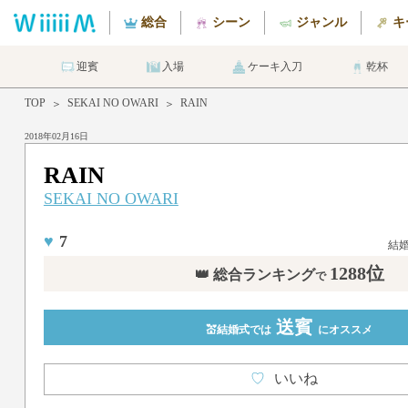
総合
シーン
ジャンル
キ
迎賓
入場
ケーキ入刀
乾杯
TOP
SEKAI NO OWARI
RAIN
＞
＞
2018年02月16日
RAIN
SEKAI NO OWARI
♥
7
結
1288位
👑 総合ランキング
で
送賓
💒結婚式では
にオススメ
♡
いいね