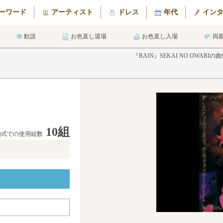
ーワード
アーティスト
ドレス
年代
イン
歓談
お色直し退場
お色直し入場
両
『RAIN』SEKAI NO OW
10組
婚式での使用組数