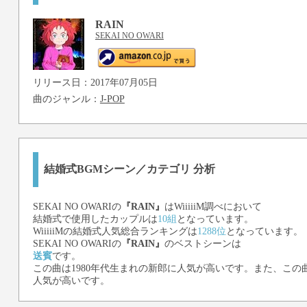
RAIN
SEKAI NO OWARI
リリース日：2017年07月05日
曲のジャンル：
J-POP
結婚式BGMシーン／カテゴリ 分析
SEKAI NO OWARI
の
『RAIN』
はWiiiiiM調べにおいて
結婚式で使用したカップルは
10組
となっています。
WiiiiiMの結婚式人気総合ランキングは
1288位
となっています。
SEKAI NO OWARI
の
『RAIN』
のベストシーンは
送賓
です。
この曲は1980年代生まれの新郎に人気が高いです。また、この曲
人気が高いです。