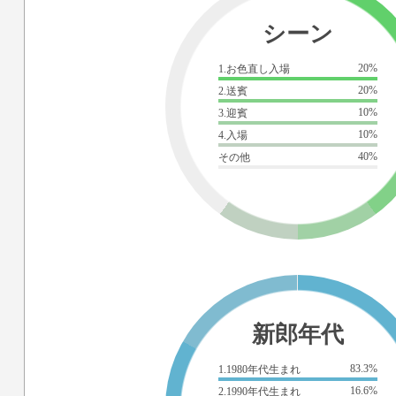
シーン
20%
1.お色直し入場
20%
2.送賓
10%
3.迎賓
10%
4.入場
40%
その他
新郎年代
83.3%
1.1980年代生まれ
16.6%
2.1990年代生まれ