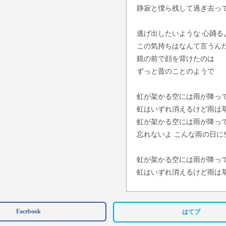
静寂と僕ら残して過ぎ去っ
逃げ出したいような 心踊る
この気持ちはなんて言うん
鏡の前で顔を背けたのは
ずっと昔のことのようで
虹が架かる空には雨が降っ
虹はいずれ消えるけど雨は
虹が架かる空には雨が降っ
忘れないよ こんな雨の日に
虹が架かる空には雨が降っ
虹はいずれ消えるけど雨は
虹が架かる空には雨が降っ
いつか虹が消えてもずっと
Facebook
はてブ
雨が止んだ庭に 花が咲いて