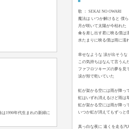
歌 ：
SEKAI NO OWARI
魔法は いつか解けると 僕
月が咲いて太陽が今枯れた
傘を差し出す君に映る僕は
水たまりに映る僕は雨に濡
幸せなような 涙が出そうな
この気持ちはなんて言うん
ファフロツキーズの夢を見
涙が頬で乾いていた
虹が架かる空には雨が降っ
虹はいずれ消えるけど雨は
虹が架かる空には雨が降っ
いつか虹が消えてもずっと
は1990年代生まれの新婦に
真っ白な夜に 遠くを走る汽