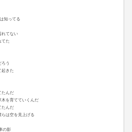
らは知ってる
濡れてない
れてた
だろう
て起きた
てたんだ
草木を育てていくんだ
てたんだ
僕らは空を見上げる
車の影