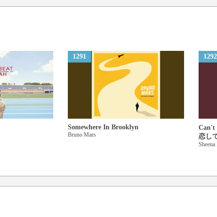
きっともう大丈夫
そうだ 次の雨の日のために
1291
1292
Somewhere In Brooklyn
Can't
Bruno Mars
恋して
Sheena 