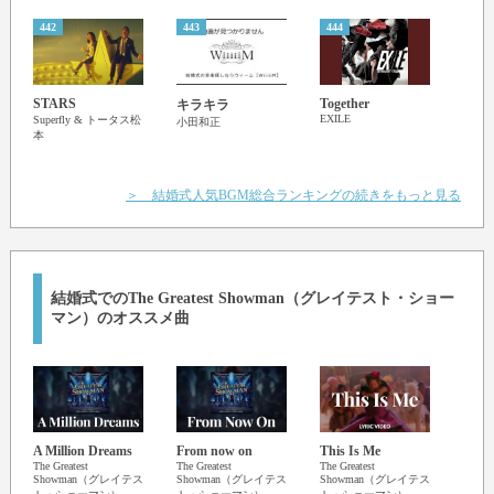
This is where you wanna be (this is where you wanna be)
It's everything you ever want
442
443
444
445
It's everything you ever need
And it's here right in front of you
This is where you wanna be
STARS
Together
キラキラ
夜想
This is where you wanna be
EXILE
Superfly & トータス松
小田和正
ン)
本
フレ
ソワ
Where it's covered in all the colored lights
Where the runaways are running the night
＞ 結婚式人気BGM総合ランキングの続きをもっと見る
Impossible comes true, it's taking over you
Oh, this is the greatest show
We light it up, we won't come down
And the sun can't stop us now
結婚式でのThe Greatest Showman（グレイテスト・ショー
Watching it come true, it's taking over you
マン）のオススメ曲
This is the greatest show
Where it's covered in all the colored lights
Where the runaways are running the night
Impossible comes true, it's taking over you
Oh, this is the greatest show
We light it up, we won't come down
A Million Dreams
From now on
This Is Me
Neve
The Greatest
The Greatest
The Greatest
The Gr
And the walls can't stop us now
Showman（グレイテス
Showman（グレイテス
Showman（グレイテス
Sho
I'm watching it come true, it's taking over you