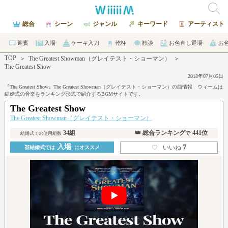
総合
シーン
ジャンル
キーワード
アーティスト
迎賓
入場
ケーキ入刀
乾杯
歓談
お色直し退場
お
TOP
＞
The Greatest Showman（グレイテスト・ショーマン）
＞
The Greatest Show
2018年07月05日
『The Greatest Show』The Greatest Showman（グレイテスト・ショーマン）の曲情報 ウィームは
結婚式の音楽をランキング形式で紹介するBGMサイトです。
The Greatest Show
The Greatest Showman（グレイテスト・ショーマン）
34組
👑 総合ランキング
441位
で
結婚式での使用組数
入場
7
♡
いいね
💒結婚式では
にオススメ