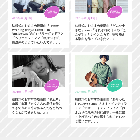
2026年06月10日
2025年02月13日
結婚式のおすすめ最新曲『Happy
結婚式のおすすめ最新曲『どんな小
Wedding (Major Debut 10th
さな』wacci「それぞれの日々の「こ
Anniversary Ver.)』ベリーグッドマン
こぞ！」というところで、寄り添え
「ベリーグッドマン「格好つけず、
る楽曲を作っていきたい。」
自然体のままでいたいんです。」」
2024年12月19日
2023年07月28日
結婚式のおすすめ最新曲『勿忘草』
結婚式のおすすめ最新曲『ありった
由薫「由薫「たくさんの愛情を受け
けのLove Song』ナオト・インティラ
てきて今の自分があるんだなと気づ
イミ「ナオト・インティライミ「お
くことができました。」」
ふたりの最高の日に是非、一緒に盛
り上げるべく色を添えられてたらな
と思います。」」