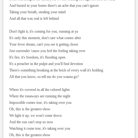
And buried in your bones there's an ache that you can't ignore
Taking your breath, stealing your mind
And all that was real is left behind
Don't fight it, it's coming for you, running at ya
It's only this moment, don't care what comes after
Your fever dream, can't you see it getting closer
Just surrender 'cause you feel the feeling taking over
It's fire, it's freedom, it's flooding open
It's a preacher in the pulpit and you'll find devotion
There's something breaking at the brick of every wall it's holding
All that you know, so tell me do you wanna go?
Where it's covered in all the colored lights
Where the runaways are running the night
Impossible comes true, it's taking over you
Oh, this is the greatest show
We light it up, we won't come down
And the sun can't stop us now
Watching it come true, it's taking over you
Oh, this is the greatest show