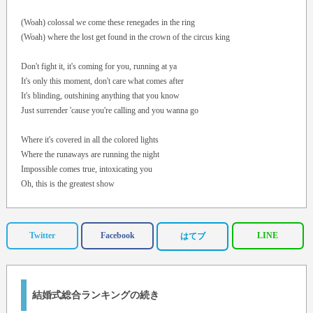
(Woah) colossal we come these renegades in the ring
(Woah) where the lost get found in the crown of the circus king
Don't fight it, it's coming for you, running at ya
It's only this moment, don't care what comes after
It's blinding, outshining anything that you know
Just surrender 'cause you're calling and you wanna go
Where it's covered in all the colored lights
Where the runaways are running the night
Impossible comes true, intoxicating you
Oh, this is the greatest show
We light it up, we won't come down
And the sun can't stop us now
Watching it come true, it's taking over you
Twitter
Facebook
LINE
はてブ
Oh, this is the greatest show
It's everything you ever want
It's everything you ever need
結婚式総合ランキングの続き
And it's here right in front of you