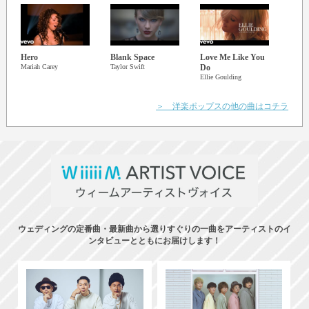
Hero
Blank Space
Love Me Like You
All d
Mariah Carey
Taylor Swift
Do
Jennif
Ellie Goulding
＞ 洋楽ポップスの他の曲はコチラ
ウェディングの定番曲・最新曲から選りすぐりの一曲をアーティストのイ
ンタビューとともにお届けします！