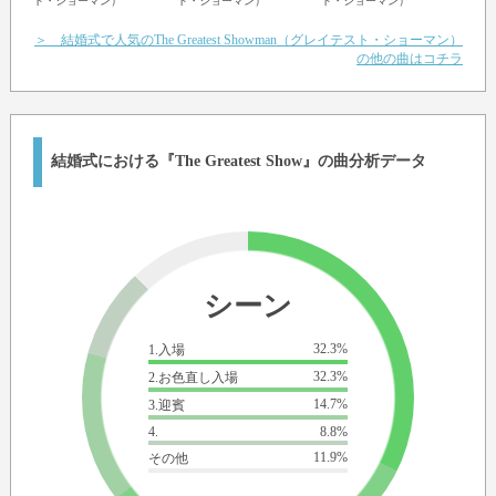
ト・ショーマン）
ト・ショーマン）
ト・ショーマン）
ト・
Oh, this is the greatest show
＞ 結婚式で人気のThe Greatest Showman（グレイテスト・ショーマン）
の他の曲はコチラ
'Cause everything you want is right in front of you
And you see the impossible is coming true
And the walls can't stop us (now) now, yeah
This is the greatest show (oh!)
結婚式における『The Greatest Show』の曲分析データ
This is the greatest show
シーン
32.3%
1.入場
32.3%
2.お色直し入場
14.7%
3.迎賓
4.
8.8%
11.9%
その他