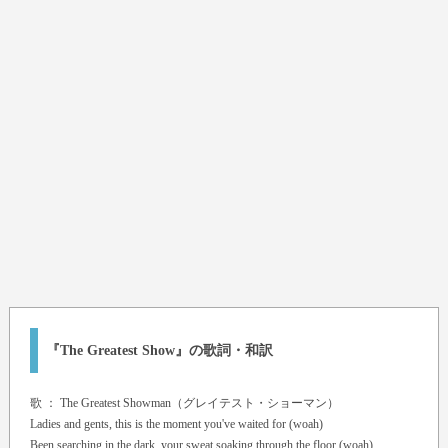
『The Greatest Show』の歌詞・和訳
歌 ：
The Greatest Showman（グレイテスト・ショーマン）
Ladies and gents, this is the moment you've waited for (woah)
Been searching in the dark, your sweat soaking through the floor (woah)