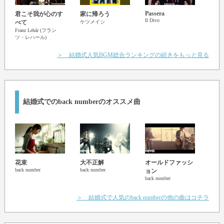
Passera
君こそ我が心のす
家に帰ろう
サヨ
Il Divo
べて
ケツメイシ
乃木坂
Franz Lehár (フラン
ツ・レハール)
＞ 結婚式人気BGM総合ランキングの続きをもっと見る
結婚式でのback numberのオススメ曲
花束
大不正解
オールドファッシ
クリ
back number
back number
back n
ョン
back number
＞ 結婚式で人気のback numberの他の曲はコチラ