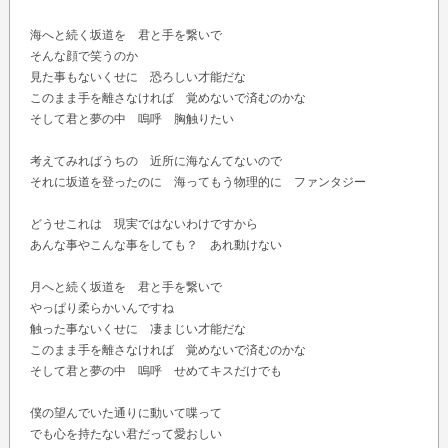
海へと続く坂道を 君と手を繋いで
そんな顔で笑うのか
見た事もないくせに 恐ろしい才能だな
このまま手を離さなければ 覚めないで済むのかな
そして君と夢の中 嗚呼 胸触りたい
考えてみればうちの 近所に海なんてないので
それに坂道を登ったのに 海ってもう物理的に ファンタジー
どうせこれは 現実ではないわけですから
あんな事やこんな事をしても？ あれ動けない
月へと続く坂道を 君と手を繋いで
やっぱり柔らかいんですね
触った事ないくせに 凄まじい才能だな
このまま手を離さなければ 覚めないで済むのかな
そして君と夢の中 嗚呼 せめてキスだけでも
僕の望んでいた通りに動いて喋って
でも心を持たない君だって愛おしい