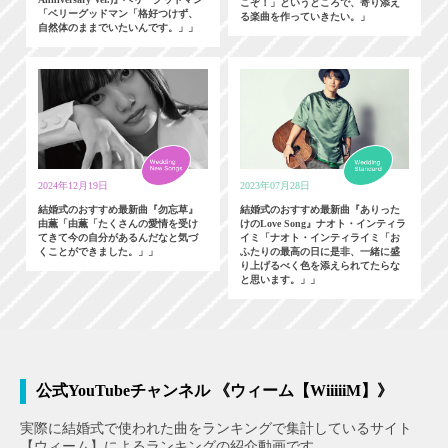
こぞ！」というところで、寄り添え
「ベリーグッドマン「格好つけず、
る楽曲を作っていきたい。」
自然体のままでいたいんです。」」
2024年12月19日
2023年07月28日
結婚式のおすすめ最新曲『勿忘草』
結婚式のおすすめ最新曲『ありった
由薫「由薫「たくさんの愛情を受け
けのLove Song』ナオト・インティラ
てきて今の自分があるんだなと気づ
イミ「ナオト・インティライミ「お
くことができました。」」
ふたりの最高の日に是非、一緒に盛
り上げるべく色を添えられてたらな
と思います。」」
公式YouTubeチャンネル 《ウィーム【WiiiiiM】》
実際に結婚式で使われた曲をランキングで集計しているサイト
【ウィーム】によるランキングの紹介動画です。