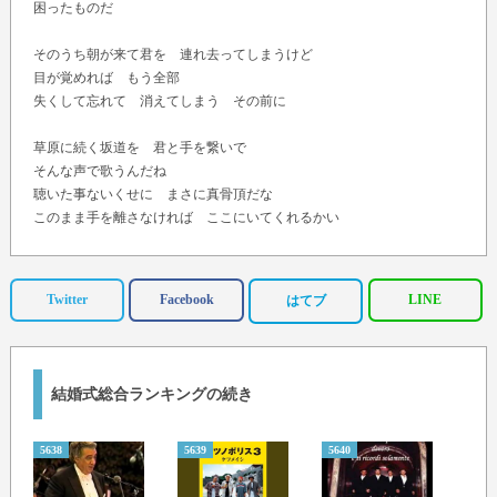
困ったものだ
そのうち朝が来て君を 連れ去ってしまうけど
目が覚めれば もう全部
失くして忘れて 消えてしまう その前に
草原に続く坂道を 君と手を繋いで
そんな声で歌うんだね
聴いた事ないくせに まさに真骨頂だな
このまま手を離さなければ ここにいてくれるかい
そして君と夢の中 嗚呼 胸触りたい
Twitter
Facebook
LINE
はてブ
結婚式総合ランキングの続き
5638
5639
5640
5641