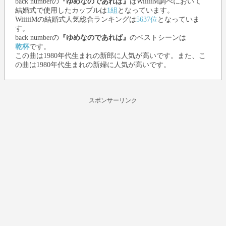
back number
の
『ゆめなのであれば』
はWiiiiiM調べにおいて
結婚式で使用したカップルは
1組
となっています。
WiiiiiMの結婚式人気総合ランキングは
5637位
となっていま
す。
back number
の
『ゆめなのであれば』
のベストシーンは
乾杯
です。
この曲は1980年代生まれの新郎に人気が高いです。また、こ
の曲は1980年代生まれの新婦に人気が高いです。
スポンサーリンク