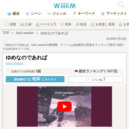
総合
シーン
ジャンル
キーワード
アーティスト
迎賓
入場
ケーキ入刀
乾杯
歓談
お色直し退場
お
TOP
back number
＞
＞
ゆめなのであれば
2018年07月20日
『ゆめなのであれば』back numberの曲情報 ウィームは結婚式の音楽をランキング形式で紹介
するBGMサイトです。
ゆめなのであれば
back number
1組
👑 総合ランキング
5637位
で
結婚式での使用組数
乾杯
7
♡
いいね
💒結婚式では
にオススメ