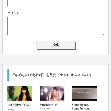
コメント
『ゆめなのであれば』を見たアナタにオススメの曲
Sunshine Girl
Stand by me,
100万回の「I love
笑顔
moumoon
Stand by you.
you」
いき