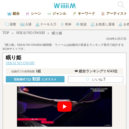
総合
シーン
ジャンル
キーワード
アーティスト
迎賓
入場
ケーキ入刀
乾杯
歓談
お色直し退場
お
TOP
SEKAI NO OWARI
＞
＞
眠り姫
2018年12月27日
『眠り姫』SEKAI NO OWARIの曲情報 ウィームは結婚式の音楽をランキング形式で紹介する
BGMサイトです。
眠り姫
SEKAI NO OWARI
1組
👑 総合ランキング
6543位
で
結婚式での使用組数
歓談
7
♡
いいね
💒結婚式では
にオススメ