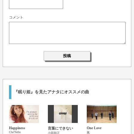
コメント
『眠り姫』を見たアナタにオススメの曲
Happiness
One Love
言葉にできない
気ま
Che'Nelle
嵐
小田和正
ィッ