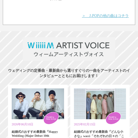
いき
＞ J-POPの他の曲はコチラ
ウェディングの定番曲・最新曲から選りすぐりの一曲をアーティストのイ
ンタビューとともにお届けします！
2026年06月10日
2025年02月13日
結婚式のおすすめ最新曲『Happy
結婚式のおすすめ最新曲『どんな小
Wedding (Major Debut 10th
さな』wacci「それぞれの日々の「こ