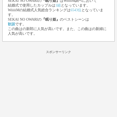
SEKAI NO OWARI
の
『眠り姫』
はWiiiiiM調べにおいて
結婚式で使用したカップルは
1組
となっています。
WiiiiiMの結婚式人気総合ランキングは
6543位
となっていま
す。
SEKAI NO OWARI
の
『眠り姫』
のベストシーンは
歓談
です。
この曲はの新郎に人気が高いです。また、この曲はの新婦に
人気が高いです。
スポンサーリンク