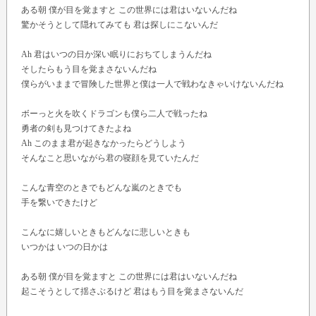
ある朝 僕が目を覚ますと この世界には君はいないんだね
驚かそうとして隠れてみても 君は探しにこないんだ
Ah 君はいつの日か深い眠りにおちてしまうんだね
そしたらもう目を覚まさないんだね
僕らがいままで冒険した世界と僕は一人で戦わなきゃいけないんだね
ボーっと火を吹くドラゴンも僕ら二人で戦ったね
勇者の剣も見つけてきたよね
Ah このまま君が起きなかったらどうしよう
そんなこと思いながら君の寝顔を見ていたんだ
こんな青空のときでもどんな嵐のときでも
手を繋いできたけど
こんなに嬉しいときもどんなに悲しいときも
いつかは いつの日かは
ある朝 僕が目を覚ますと この世界には君はいないんだね
起こそうとして揺さぶるけど 君はもう目を覚まさないんだ