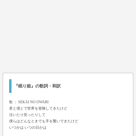
『眠り姫』の歌詞・和訳
歌 ：
SEKAI NO OWARI
君と僕とで世界を冒険してきたけど
泣いたり笑ったりして
僕らはどんなときでも手を繋いできたけど
いつかは いつの日かは