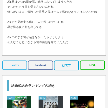
Ah 君はいつの日か深い眠りにおちてしまうんだね
そしたらもう目を覚まさないんだね
僕らがいままで冒険した世界と僕は一人で戦わなきゃいけないんだね
Ah まだ見ぬ宝も僕ら二人で探しに行ったね
星が降る夜に船を出してさ
Ah このまま君が起きなかったらどうしよう
そんなこと思いながら君の寝顔を見ていたんだ
Ah 君はいつの日か深い眠りにおちてしまうんだね
そしたらもう目を覚まさないんだね
僕らがいままで冒険した世界と僕は一人で戦わなきゃいけないんだね
Twitter
Facebook
LINE
はてブ
ボーっと火を吹くドラゴンも僕ら二人で戦ったね
勇者の剣も見つけてきたよね
Ah このまま君が起きなかったらどうしよう
結婚式総合ランキングの続き
そんなこと思いながら君の寝顔を見ていたんだ
6544
6545
6546
6547