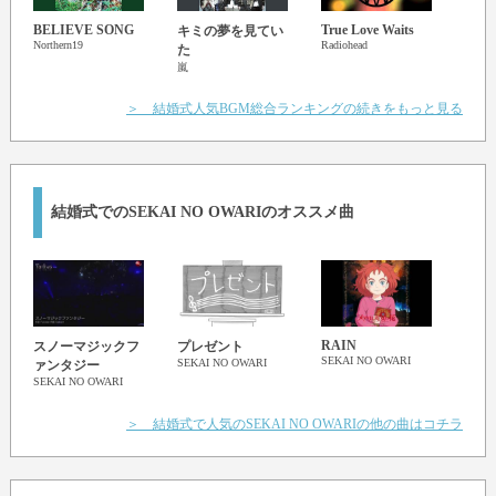
BELIEVE SONG
True Love Waits
キミの夢を見てい
アベ
Northern19
Radiohead
EMIRI
た
嵐
＞ 結婚式人気BGM総合ランキングの続きをもっと見る
結婚式でのSEKAI NO OWARIのオススメ曲
RAIN
スノーマジックフ
プレゼント
ター
SEKAI NO OWARI
SEKAI NO OWARI
SEKA
ァンタジー
SEKAI NO OWARI
＞ 結婚式で人気のSEKAI NO OWARIの他の曲はコチラ