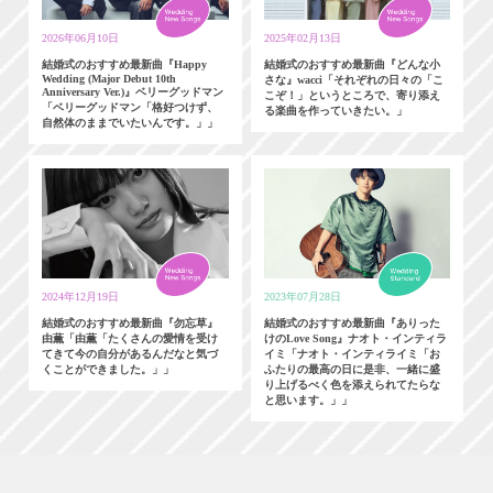
2026年06月10日
2025年02月13日
結婚式のおすすめ最新曲『Happy
結婚式のおすすめ最新曲『どんな小
Wedding (Major Debut 10th
さな』wacci「それぞれの日々の「こ
Anniversary Ver.)』ベリーグッドマン
こぞ！」というところで、寄り添え
「ベリーグッドマン「格好つけず、
る楽曲を作っていきたい。」
自然体のままでいたいんです。」」
2024年12月19日
2023年07月28日
結婚式のおすすめ最新曲『勿忘草』
結婚式のおすすめ最新曲『ありった
由薫「由薫「たくさんの愛情を受け
けのLove Song』ナオト・インティラ
てきて今の自分があるんだなと気づ
イミ「ナオト・インティライミ「お
くことができました。」」
ふたりの最高の日に是非、一緒に盛
り上げるべく色を添えられてたらな
と思います。」」