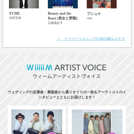
YUME
Beauty and the
A Wh
プシュケ
Worl
吉田兄弟
Beast (美女と野獣)
coba
広橋
広橋真紀子
＞ イージーリスニングの他の曲はコチラ
ウェディングの定番曲・最新曲から選りすぐりの一曲をアーティストのイ
ンタビューとともにお届けします！