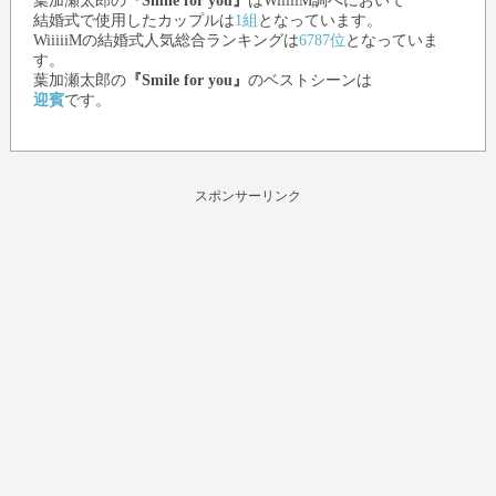
葉加瀬太郎
の
『Smile for you』
はWiiiiiM調べにおいて
結婚式で使用したカップルは
1組
となっています。
WiiiiiMの結婚式人気総合ランキングは
6787位
となっていま
す。
葉加瀬太郎
の
『Smile for you』
のベストシーンは
迎賓
です。
スポンサーリンク