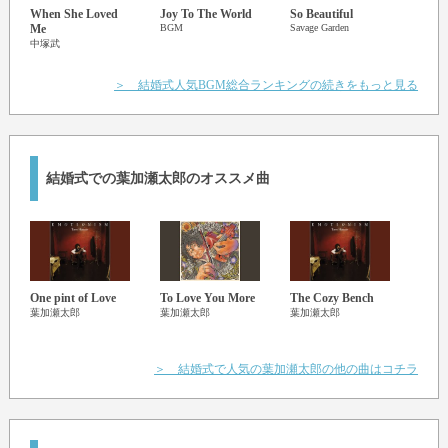
When She Loved
Joy To The World
So Beautiful
Honey
Me
BGM
Savage Garden
宇野実
中塚武
＞ 結婚式人気BGM総合ランキングの続きをもっと見る
結婚式での葉加瀬太郎のオススメ曲
One pint of Love
To Love You More
The Cozy Bench
Hab
葉加瀬太郎
葉加瀬太郎
葉加瀬太郎
葉加
＞ 結婚式で人気の葉加瀬太郎の他の曲はコチラ