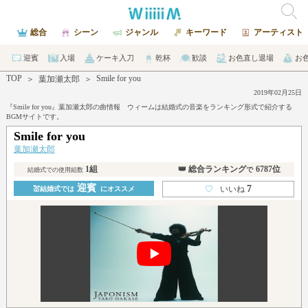
総合
シーン
ジャンル
キーワード
アーティスト
迎賓
入場
ケーキ入刀
乾杯
歓談
お色直し退場
お
TOP
Smile for you
＞
葉加瀬太郎
＞
2019年02月25日
『Smile for you』葉加瀬太郎の曲情報 ウィームは結婚式の音楽をランキング形式で紹介する
BGMサイトです。
Smile for you
葉加瀬太郎
1組
👑 総合ランキング
6787位
で
結婚式での使用組数
迎賓
7
♡
いいね
💒結婚式では
にオススメ