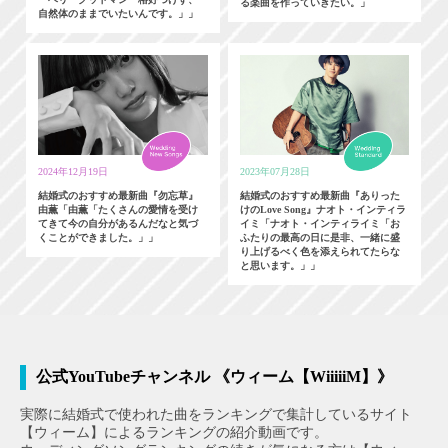
る楽曲を作っていきたい。」
自然体のままでいたいんです。」」
2024年12月19日
2023年07月28日
結婚式のおすすめ最新曲『勿忘草』
結婚式のおすすめ最新曲『ありった
由薫「由薫「たくさんの愛情を受け
けのLove Song』ナオト・インティラ
てきて今の自分があるんだなと気づ
イミ「ナオト・インティライミ「お
くことができました。」」
ふたりの最高の日に是非、一緒に盛
り上げるべく色を添えられてたらな
と思います。」」
公式YouTubeチャンネル 《ウィーム【WiiiiiM】》
実際に結婚式で使われた曲をランキングで集計しているサイト
【ウィーム】によるランキングの紹介動画です。