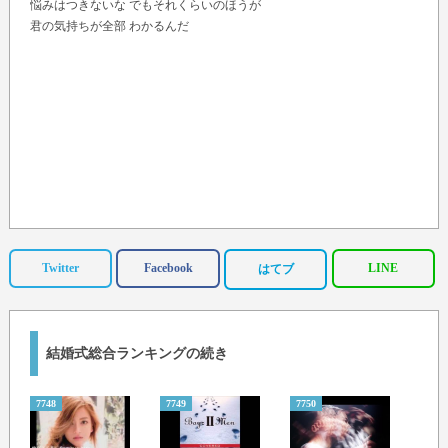
悩みはつきないな でもそれくらいのほうが
君の気持ちが全部 わかるんだ
Twitter
Facebook
LINE
はてブ
結婚式総合ランキングの続き
7748
7749
7750
7751