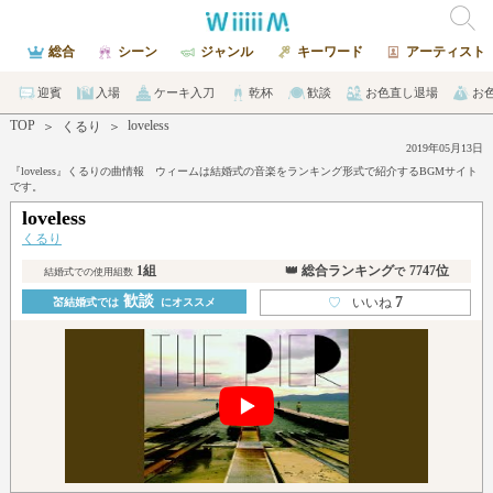
総合
シーン
ジャンル
キーワード
アーティスト
迎賓
入場
ケーキ入刀
乾杯
歓談
お色直し退場
お
TOP
loveless
＞
くるり
＞
2019年05月13日
『loveless』くるりの曲情報 ウィームは結婚式の音楽をランキング形式で紹介するBGMサイト
です。
loveless
くるり
1組
👑 総合ランキング
7747位
で
結婚式での使用組数
歓談
7
♡
いいね
💒結婚式では
にオススメ