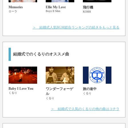
Memories
Ellie My Love
My m
飛行機
Boyz II Men
CNBL
ローラ
KOHH
＞ 結婚式人気BGM総合ランキングの続きをもっと見る
結婚式でのくるりのオススメ曲
Baby I Love You
ワンダーフォーゲ
旅の途中
奇跡
くるり
ル
くるり
くる
くるり
＞ 結婚式で人気のくるりの他の曲はコチラ