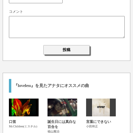
コメント
『loveless』を見たアナタにオススメの曲
口笛
誕生日には真白な
言葉にできない
ハナ
Mr.Children(ミスチル)
百合を
小田和正
一青
福山雅治