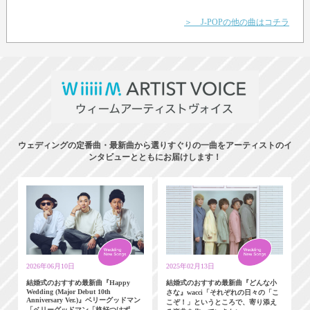
＞ J-POPの他の曲はコチラ
ウェディングの定番曲・最新曲から選りすぐりの一曲をアーティストのイ
ンタビューとともにお届けします！
2026年06月10日
2025年02月13日
結婚式のおすすめ最新曲『Happy
結婚式のおすすめ最新曲『どんな小
Wedding (Major Debut 10th
さな』wacci「それぞれの日々の「こ
Anniversary Ver.)』ベリーグッドマン
こぞ！」というところで、寄り添え
「ベリーグッドマン「格好つけず、