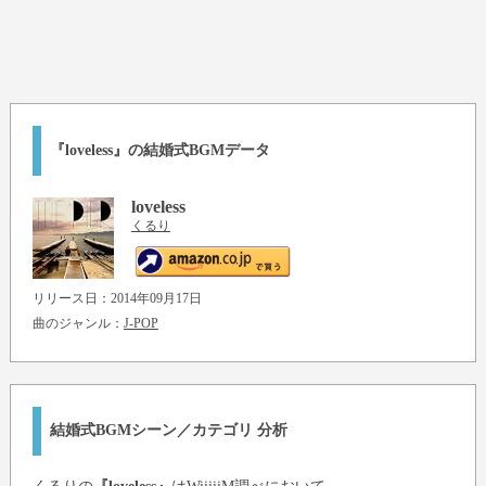
『loveless』の結婚式BGMデータ
loveless
くるり
リリース日：2014年09月17日
曲のジャンル：
J-POP
結婚式BGMシーン／カテゴリ 分析