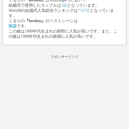
くるり
の
『loveless』
はWiiiiiM調べにおいて
結婚式で使用したカップルは
1組
となっています。
WiiiiiMの結婚式人気総合ランキングは
7747位
となっていま
す。
くるり
の
『loveless』
のベストシーンは
歓談
です。
この曲は1990年代生まれの新郎に人気が高いです。また、こ
の曲は1990年代生まれの新婦に人気が高いです。
スポンサーリンク