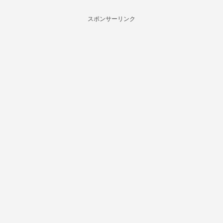
スポンサーリンク