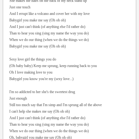
She makes the hairs on the back of my neck stand up
Just one touch
And I errupt like a volcano and cover her with my love
Babygirl you make me say (Oh oh oh)
And I just can't think (of anything else I'd rather do)
Than to hear you sing (sing my name the way you do)
When we do our thing (when we do the things we do)
Babygirl you make me say (Oh oh oh)
Sexy love girl the things you do
(Oh baby baby) Keep me sprung, keep running back to you
Oh I love making love to you
Babygirl you know you're my (sexy love...)
I'm so addicted to her she's the sweetest drug
Just enough
Still too much say that I'm simp and I'm sprung all of the above
I can't help she makes me say (Oh oh oh)
And I just can't think (of anything else I'd rather do)
Than to hear you sing (sing my name the way you do)
When we do our thing (when we do the things we do)
Oh, babygirl you make me say (Oh oh oh)