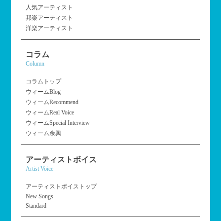
人気アーティスト
邦楽アーティスト
洋楽アーティスト
コラム
Column
コラムトップ
ウィームBlog
ウィームRecommend
ウィームReal Voice
ウィームSpecial Interview
ウィーム余興
アーティストボイス
Artist Voice
アーティストボイストップ
New Songs
Standard