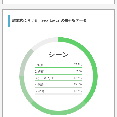
結婚式における『Sexy Love』の曲分析データ
シーン
37.5%
1.迎賓
25%
2.送賓
12.5%
3.ケーキ入刀
12.5%
4.歓談
12.5%
その他