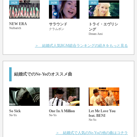
1629
1630
1631
1632
She makes the hairs on the back of my neck stand up
Just one touch...
NEW ERA
THA
サラウンド
トライ・エヴリシ
Nulbarich
Dew(
クラムボン
ング
Dream Ami
＞ 結婚式人気BGM総合ランキングの続きをもっと見る
結婚式でのNe-Yoのオススメ曲
So Sick
One In A Million
Let Me Love You
Let 
Ne-Yo
Ne-Yo
feat. BENI
Ne-Yo
Ne-Yo
＞ 結婚式で人気のNe-Yoの他の曲はコチラ