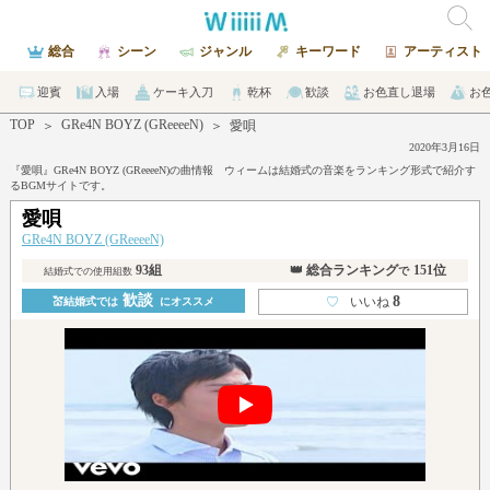
総合
シーン
ジャンル
キーワード
アーティスト
迎賓
入場
ケーキ入刀
乾杯
歓談
お色直し退場
お
TOP
GRe4N BOYZ (GReeeeN)
＞
＞
愛唄
2020年3月16日
『愛唄』GRe4N BOYZ (GReeeeN)の曲情報 ウィームは結婚式の音楽をランキング形式で紹介す
るBGMサイトです。
愛唄
GRe4N BOYZ (GReeeeN)
93組
👑 総合ランキング
151位
で
結婚式での使用組数
歓談
8
♡
いいね
💒結婚式では
にオススメ