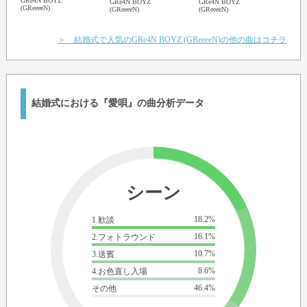
GRe4N BOYZ
GRe4N BOYZ
GRe4N BOYZ
GRe4
(GReeeeN)
(GReeeeN)
(GReeeeN)
(GRee
＞ 結婚式で人気のGRe4N BOYZ (GReeeeN)の他の曲はコチラ
結婚式における『愛唄』の曲分析データ
シーン
18.2%
1.歓談
16.1%
2.フォトラウンド
10.7%
3.送賓
8.6%
4.お色直し入場
46.4%
その他