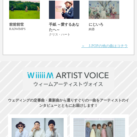
前前前世
手紙 ～愛するあな
にじいろ
アイノ
RADWIMPS
HIDE
たへ～
絢香
MISIA
クリス・ハート
＞ J-POPの他の曲はコチラ
ウェディングの定番曲・最新曲から選りすぐりの一曲をアーティストのイ
ンタビューとともにお届けします！