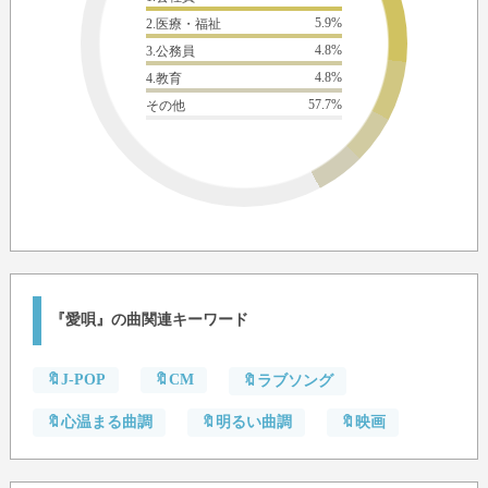
5.9%
2.医療・福祉
4.8%
3.公務員
4.8%
4.教育
57.7%
その他
『愛唄』の曲関連キーワード
🔖J-POP
🔖CM
🔖ラブソング
🔖心温まる曲調
🔖明るい曲調
🔖映画