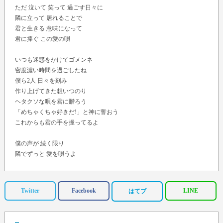
ただ 泣いて 笑って 過ごす日々に
隣に立って 居れることで
君と生きる 意味になって
君に捧ぐ この愛の唄
いつも迷惑をかけてゴメンネ
密度濃い時間を過ごしたね
僕ら2人 日々を刻み
作り上げてきた想いつのり
ヘタクソな唄を君に贈ろう
「めちゃくちゃ好きだ!」と神に誓おう
これからも君の手を握ってるよ
僕の声が 続く限り
隣でずっと 愛を唄うよ
歳をとって 声が枯れてきたら
ずっと 手を握るよ
Twitter
Facebook
LINE
はてブ
ただアリガトウじゃ 伝えきれない
泣き笑いと悲しみ喜びを共に分かち合い生きて行こう
いくつもの 夜を越えて