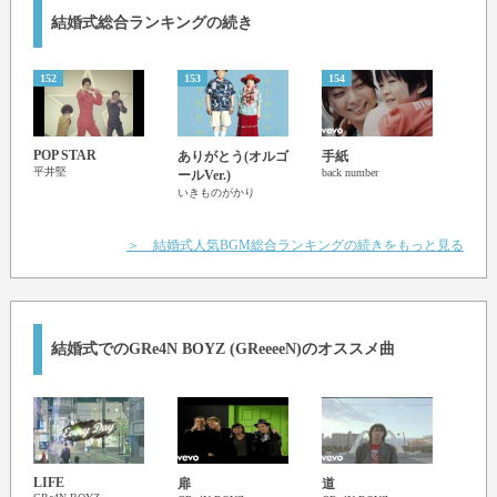
僕は君と 愛を唄おう
結婚式総合ランキングの続き
152
153
154
155
POP STAR
Unde
ありがとう(オルゴ
手紙
平井堅
ディ
back number
ールVer.)
いきものがかり
＞ 結婚式人気BGM総合ランキングの続きをもっと見る
結婚式でのGRe4N BOYZ (GReeeeN)のオススメ曲
LIFE
扉
道
キセ