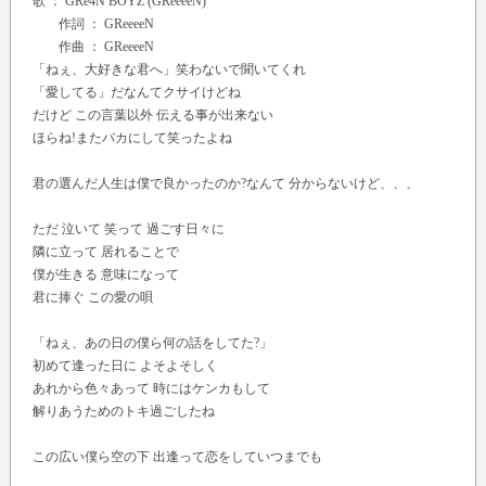
歌 ：
GRe4N BOYZ (GReeeeN)
作詞 ： GReeeeN
作曲 ： GReeeeN
「ねぇ、大好きな君へ」笑わないで聞いてくれ
「愛してる」だなんてクサイけどね
だけど この言葉以外 伝える事が出来ない
ほらね!またバカにして笑ったよね
君の選んだ人生は僕で良かったのか?なんて 分からないけど、、、
ただ 泣いて 笑って 過ごす日々に
隣に立って 居れることで
僕が生きる 意味になって
君に捧ぐ この愛の唄
「ねぇ、あの日の僕ら何の話をしてた?」
初めて逢った日に よそよそしく
あれから色々あって 時にはケンカもして
解りあうためのトキ過ごしたね
この広い僕ら空の下 出逢って恋をしていつまでも