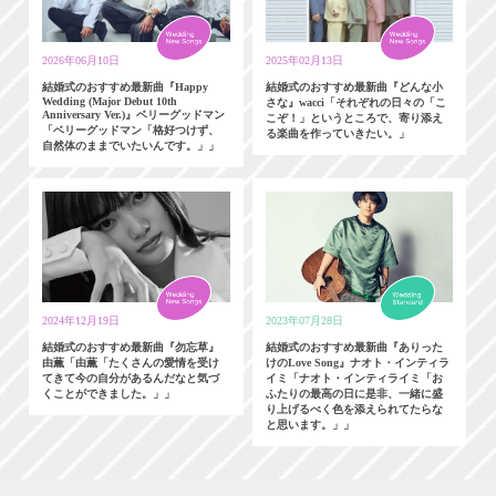
2026年06月10日
2025年02月13日
結婚式のおすすめ最新曲『Happy
結婚式のおすすめ最新曲『どんな小
Wedding (Major Debut 10th
さな』wacci「それぞれの日々の「こ
Anniversary Ver.)』ベリーグッドマン
こぞ！」というところで、寄り添え
「ベリーグッドマン「格好つけず、
る楽曲を作っていきたい。」
自然体のままでいたいんです。」」
2024年12月19日
2023年07月28日
結婚式のおすすめ最新曲『勿忘草』
結婚式のおすすめ最新曲『ありった
由薫「由薫「たくさんの愛情を受け
けのLove Song』ナオト・インティラ
てきて今の自分があるんだなと気づ
イミ「ナオト・インティライミ「お
くことができました。」」
ふたりの最高の日に是非、一緒に盛
り上げるべく色を添えられてたらな
と思います。」」