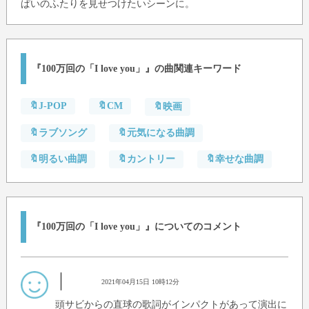
ぱいのふたりを見せつけたいシーンに。
『100万回の「I love you」』の曲関連キーワード
🔖J-POP
🔖CM
🔖映画
🔖ラブソング
🔖元気になる曲調
🔖明るい曲調
🔖カントリー
🔖幸せな曲調
『100万回の「I love you」』についてのコメント
2021年04月15日 10時12分
頭サビからの直球の歌詞がインパクトがあって演出に