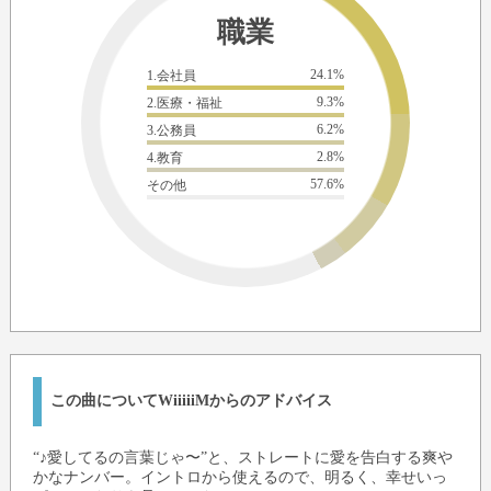
職業
24.1%
1.会社員
9.3%
2.医療・福祉
6.2%
3.公務員
2.8%
4.教育
57.6%
その他
この曲についてWiiiiiMからのアドバイス
“♪愛してるの言葉じゃ〜”と、ストレートに愛を告白する爽や
かなナンバー。イントロから使えるので、明るく、幸せいっ