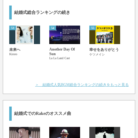
結婚式総合ランキングの続き
53
54
55
56
Another Day Of
A Wh
未来へ
幸せをありがとう
Sun
Worl
Kiroro
ケツメイシ
La La Land Cast
Peabo 
Belle
＞ 結婚式人気BGM総合ランキングの続きをもっと見る
結婚式でのRakeのオススメ曲