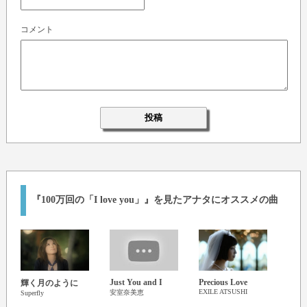
コメント
『100万回の「I love you」』を見たアナタにオススメの曲
Just You and I
Precious Love
輝く月のように
道標
EXILE ATSUSHI
安室奈美恵
Superfly
福山