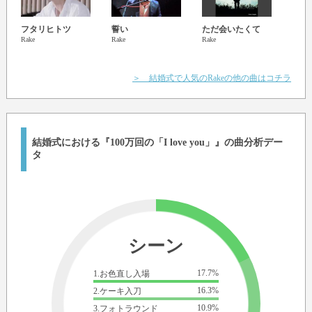
フタリヒトツ
誓い
ただ会いたくて
Rake
Rake
Rake
＞ 結婚式で人気のRakeの他の曲はコチラ
結婚式における『100万回の「I love you」』の曲分析デー
タ
シーン
17.7%
1.お色直し入場
16.3%
2.ケーキ入刀
10.9%
3.フォトラウンド