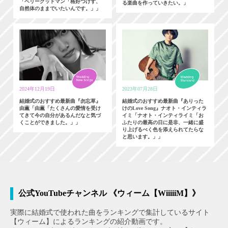
「ベリーグッドマン「格好つけず、
る楽曲を作っていきたい。」
自然体のままでいたいんです。」」
2024年12月19日
2023年07月28日
結婚式のおすすめ最新曲『勿忘草』
結婚式のおすすめ最新曲『ありった
由薫「由薫「たくさんの愛情を受け
けのLove Song』ナオト・インティラ
てきて今の自分があるんだなと気づ
イミ「ナオト・インティライミ「お
くことができました。」」
ふたりの最高の日に是非、一緒に盛
り上げるべく色を添えられてたらな
と思います。」」
公式YouTubeチャンネル 《ウィーム【WiiiiiM】》
実際に結婚式で使われた曲をランキングで集計しているサイト
【ウィーム】によるランキングの紹介動画です。