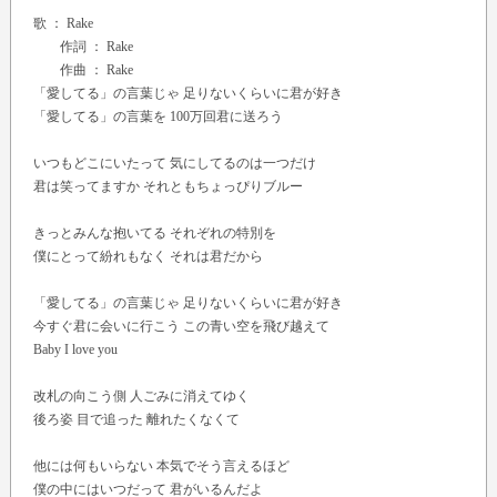
歌 ：
Rake
作詞 ： Rake
作曲 ： Rake
「愛してる」の言葉じゃ 足りないくらいに君が好き
「愛してる」の言葉を 100万回君に送ろう
いつもどこにいたって 気にしてるのは一つだけ
君は笑ってますか それともちょっぴりブルー
きっとみんな抱いてる それぞれの特別を
僕にとって紛れもなく それは君だから
「愛してる」の言葉じゃ 足りないくらいに君が好き
今すぐ君に会いに行こう この青い空を飛び越えて
Baby I love you
改札の向こう側 人ごみに消えてゆく
後ろ姿 目で追った 離れたくなくて
他には何もいらない 本気でそう言えるほど
僕の中にはいつだって 君がいるんだよ