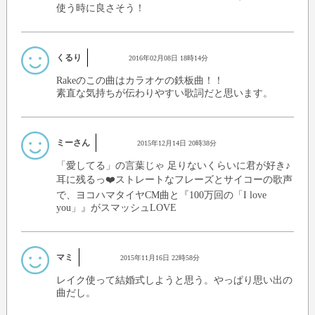
使う時に良さそう！
くるり
2016年02月08日 18時14分
Rakeのこの曲はカラオケの鉄板曲！！
素直な気持ちが伝わりやすい歌詞だと思います。
ミーさん
2015年12月14日 20時38分
「愛してる」の言葉じゃ 足りないくらいに君が好き♪
耳に残るっ❤️ストレートなフレーズとサイコーの歌声
で、ヨコハマタイヤCM曲と『100万回の「I love
you」』がスマッシュLOVE
マミ
2015年11月16日 22時58分
レイク使って結婚式しようと思う。やっぱり思い出の
曲だし。