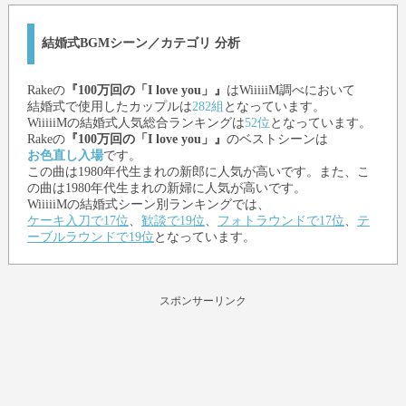
結婚式BGMシーン／カテゴリ 分析
Rake
の
『100万回の「I love you」』
はWiiiiiM調べにおいて
結婚式で使用したカップルは
282組
となっています。
WiiiiiMの結婚式人気総合ランキングは
52位
となっています。
Rake
の
『100万回の「I love you」』
のベストシーンは
お色直し入場
です。
この曲は1980年代生まれの新郎に人気が高いです。また、こ
の曲は1980年代生まれの新婦に人気が高いです。
WiiiiiMの結婚式シーン別ランキングでは、
ケーキ入刀で17位
、
歓談で19位
、
フォトラウンドで17位
、
テ
ーブルラウンドで19位
となっています。
スポンサーリンク