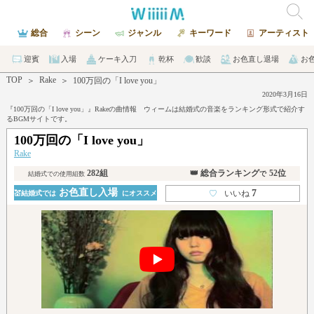
総合
シーン
ジャンル
キーワード
アーティスト
迎賓
入場
ケーキ入刀
乾杯
歓談
お色直し退場
お
TOP
Rake
＞
＞
100万回の「I love you」
2020年3月16日
『100万回の「I love you」』Rakeの曲情報 ウィームは結婚式の音楽をランキング形式で紹介す
るBGMサイトです。
100万回の「I love you」
Rake
282組
👑 総合ランキング
52位
で
結婚式での使用組数
お色直し入場
7
♡
いいね
💒結婚式では
にオススメ