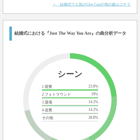
＞ 結婚式で人気のGlee Castの他の曲はコチラ
結婚式における『Just The Way You Are』の曲分析データ
シーン
23.8%
1.迎賓
19%
2.フォトラウンド
14.2%
3.退場
14.2%
4.送賓
28.8%
その他