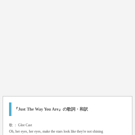
『Just The Way You Are』の歌詞・和訳
歌 ：
Glee Cast
Oh, her eyes, her eyes, make the stars look like they're not shining