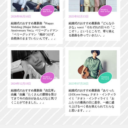
2026年06月10日
2025年02月13日
結婚式のおすすめ最新曲『Happy
結婚式のおすすめ最新曲『どんな小
Wedding (Major Debut 10th
さな』wacci「それぞれの日々の「こ
Anniversary Ver.)』ベリーグッドマン
こぞ！」というところで、寄り添え
「ベリーグッドマン「格好つけず、
る楽曲を作っていきたい。」
自然体のままでいたいんです。」」
2024年12月19日
2023年07月28日
結婚式のおすすめ最新曲『勿忘草』
結婚式のおすすめ最新曲『ありった
由薫「由薫「たくさんの愛情を受け
けのLove Song』ナオト・インティラ
てきて今の自分があるんだなと気づ
イミ「ナオト・インティライミ「お
くことができました。」」
ふたりの最高の日に是非、一緒に盛
り上げるべく色を添えられてたらな
と思います。」」