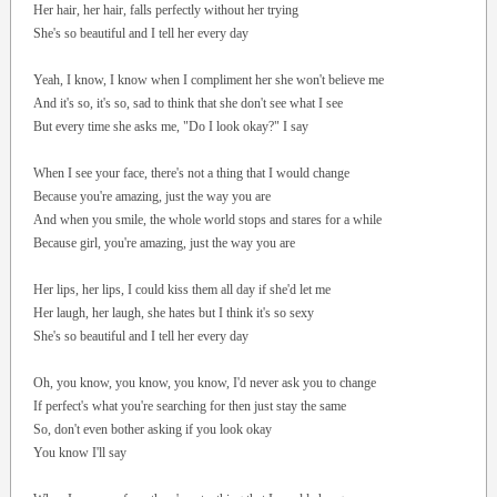
Her hair, her hair, falls perfectly without her trying
She's so beautiful and I tell her every day
Yeah, I know, I know when I compliment her she won't believe me
And it's so, it's so, sad to think that she don't see what I see
But every time she asks me, "Do I look okay?" I say
When I see your face, there's not a thing that I would change
Because you're amazing, just the way you are
And when you smile, the whole world stops and stares for a while
Because girl, you're amazing, just the way you are
Her lips, her lips, I could kiss them all day if she'd let me
Her laugh, her laugh, she hates but I think it's so sexy
She's so beautiful and I tell her every day
Oh, you know, you know, you know, I'd never ask you to change
If perfect's what you're searching for then just stay the same
So, don't even bother asking if you look okay
You know I'll say