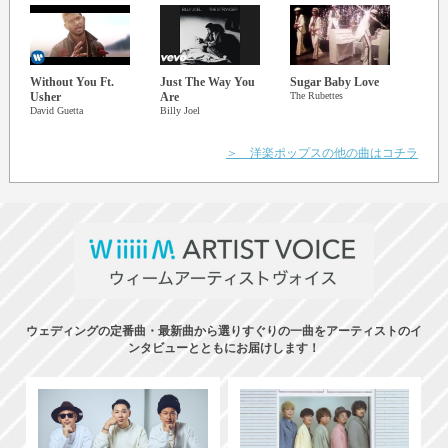
Without You Ft.
Just The Way You
Sugar Baby Love
One 
Usher
Are
The Rubettes
Charli
David Guetta
Billy Joel
＞ 洋楽ポップスの他の曲はコチラ
ウェディングの定番曲・最新曲から選りすぐりの一曲をアーティストのイ
ンタビューとともにお届けします！