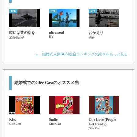
670
671
672
673
ultra soul
時には昔の話を
おかえり
あな
B'z
MONG
加藤登紀子
絢香
＞ 結婚式人気BGM総合ランキングの続きをもっと見る
結婚式でのGlee Castのオススメ曲
Kiss
Smile
One Love (People
My L
Glee Cast
Glee Cast
Get Ready)
Suck
Glee Cast
Glee C