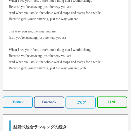
When I see your face, there's not a thing that I would change
Because you're amazing, just the way you are
And when you smile, the whole world stops and stares for a while
Because girl, you're amazing, just the way you are
The way you are, the way you are
Girl, you're amazing, just the way you are
When I see your face, there's not a thing that I would change
Because you're amazing, just the way you are
And when you smile, the whole world stops and stares for a while
Because girl, you're amazing, just the way you are, yeah
Twitter
Facebook
LINE
はてブ
結婚式総合ランキングの続き