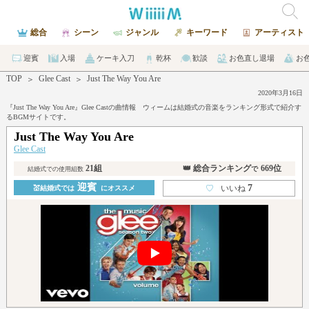
総合
シーン
ジャンル
キーワード
アーティスト
迎賓
入場
ケーキ入刀
乾杯
歓談
お色直し退場
お
TOP
Glee Cast
Just The Way You Are
＞
＞
2020年3月16日
『Just The Way You Are』Glee Castの曲情報 ウィームは結婚式の音楽をランキング形式で紹介す
るBGMサイトです。
Just The Way You Are
Glee Cast
21組
👑 総合ランキング
669位
で
結婚式での使用組数
迎賓
7
♡
いいね
💒結婚式では
にオススメ