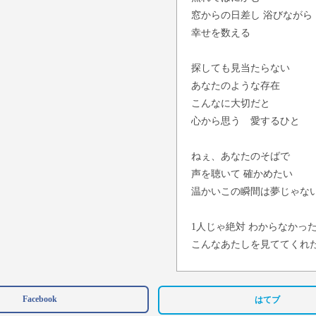
窓からの日差し 浴びながら
幸せを数える
探しても見当たらない
あなたのような存在
こんなに大切だと
心から思う 愛するひと
ねぇ、あなたのそばで
声を聴いて 確かめたい
温かいこの瞬間は夢じゃな
1人じゃ絶対 わからなかっ
こんなあたしを見ててくれ
あなたが差し伸べる手が
いつだって 心強いの
Facebook
はてブ