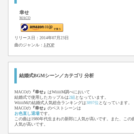
幸せ
MACO
リリース日：2014年07月23日
曲のジャンル：
J-POP
結婚式BGMシーン／カテゴリ 分析
MACO
の
『幸せ』
はWiiiiiM調べにおいて
結婚式で使用したカップルは
2組
となっています。
WiiiiiMの結婚式人気総合ランキングは
3897位
となっています。
MACO
の
『幸せ』
のベストシーンは
お色直し退場
です。
この曲は1980年代生まれの新郎に人気が高いです。また、この曲
人気が高いです。