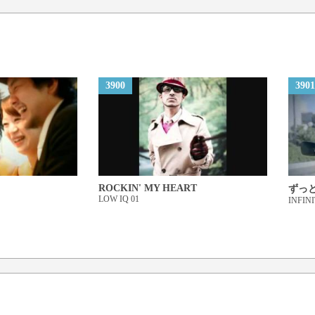
今日も明日もこれからも
変わらない想い
感じてたい
あたしの中があなたで
3900
3901
溢れてるから
ねぇ、あなたの側で
触れていたい 抱きしめた
小さな不安さえも感じない
ROCKIN' MY HEART
ずっ
LOW IQ 01
INFIN