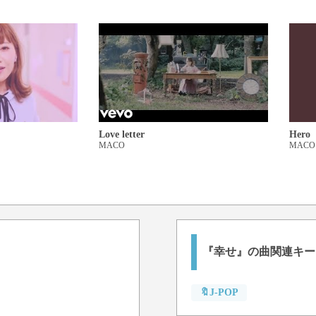
Love letter
Hero
MACO
MACO
『幸せ』の曲関連キー
🔖J-POP