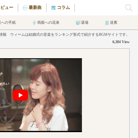
タビュー
最新曲
コラム
親への手紙
両親への花束
退場
送賓
曲情報 ウィームは結婚式の音楽をランキング形式で紹介するBGMサイトです。
6,384 View