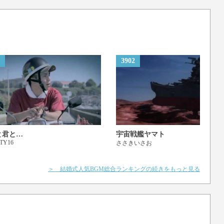
3902
い
ように
と君と…
宇宙戦艦ヤマト
ITY16
ささきいさお
＞ 結婚式人気BGM総合ランキングの続きをもっと見る