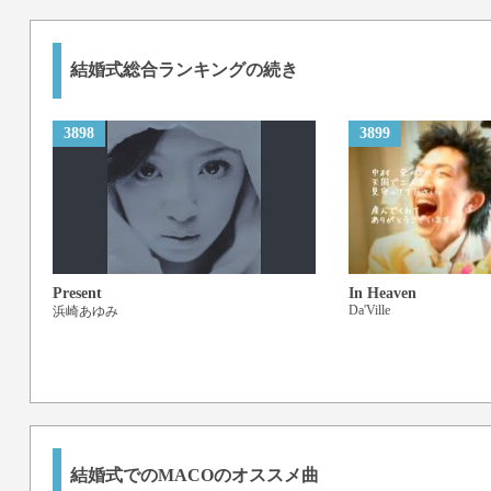
結婚式総合ランキングの続き
3898
3899
Present
In Heaven
Da'Ville
浜崎あゆみ
結婚式でのMACOのオススメ曲