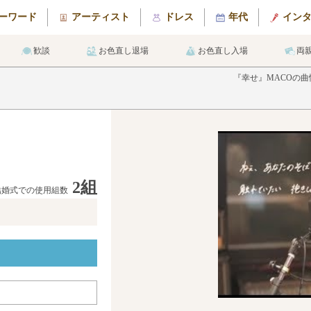
ーワード
アーティスト
ドレス
年代
イン
歓談
お色直し退場
お色直し入場
両
『幸せ』MACOの
2組
結婚式での使用組数
メ