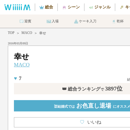
総合
シーン
ジャンル
キ
迎賓
入場
ケーキ入刀
乾杯
TOP
MACO
＞
＞
幸せ
2016年03月09日
幸せ
MACO
♥
7
3897位
👑 総合ランキング
で
お色直し退場
💒結婚式では
にオスス
♡
いいね