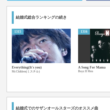
結婚式総合ランキングの続き
1315
1316
Everything(It's you)
A Song For Mama
Boyz II Men
Mr.Children(ミスチル)
結婚式でのサザンオールスターズのオススメ曲