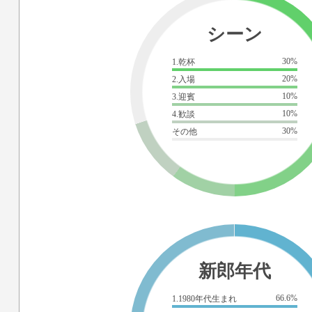
シーン
30%
1.乾杯
20%
2.入場
10%
3.迎賓
10%
4.歓談
30%
その他
新郎年代
66.6%
1.1980年代生まれ