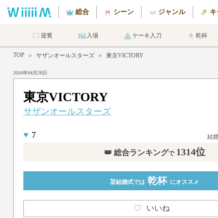
総合
シーン
ジャンル
キ
迎賓
入場
ケーキ入刀
乾杯
TOP
＞
サザンオールスターズ
＞
東京VICTORY
2016年04月26日
東京VICTORY
サザンオールスターズ
♥
7
結
1314位
👑 総合ランキング
で
乾杯
💒結婚式では
にオススメ
♡
いいね