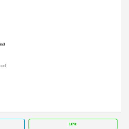
nd
und
!
LINE