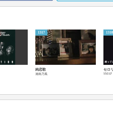
希望の灯火(ともしび)
それは金色(きん)に光る
一番星
どうせ生まれたからにゃ
1317
1318
生命(いのち)の限り旅を続
時を駆けるよ Time goes rou
変わりゆく My hometown
川の流れのように
ビルの街にも Rising sun
純恋歌
セロ
勝利の Final countdown
SMAP
湘南乃風
自分を追い越して
それ行け Get the chance!!
Wow…
時が止まったままの