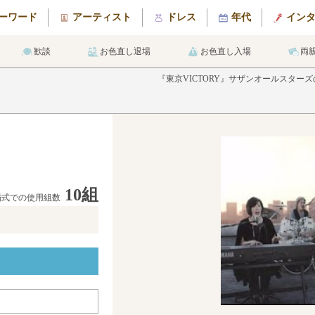
ーワード
アーティスト
ドレス
年代
イン
歓談
お色直し退場
お色直し入場
両
『東京VICTORY』サザンオールスタ
10組
婚式での使用組数