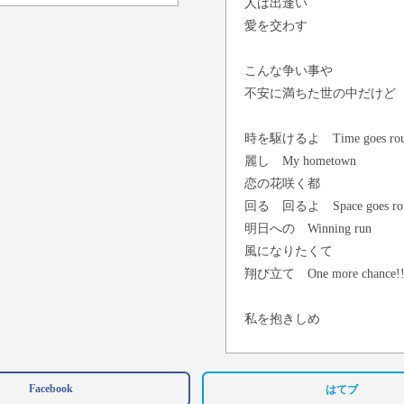
人は出逢い
愛を交わす
こんな争い事や
不安に満ちた世の中だけど
時を駆けるよ Time goes rou
麗し My hometown
恋の花咲く都
回る 回るよ Space goes ro
明日への Winning run
風になりたくて
翔び立て One more chance!
私を抱きしめ
守ってくれた
人はもういない
Facebook
はてブ