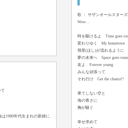
歌 ：
サザンオールスターズ
Wow…
時を駆けるよ Time goes rou
変わりゆく My hometown
彗星(ほし)が流れるように
夢の未来へ Space goes roun
友よ Forever young
みんな頑張って
それ行け Get the chance!!
いて
果てしない空と
海の青さに
胸が騒ぐ
は1980年代生まれの新婦に
幸せ求めて