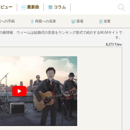
タビュー
最新曲
コラム
親への手紙
両親への花束
退場
送賓
ーズの曲情報 ウィームは結婚式の音楽をランキング形式で紹介するBGMサイトで
す。
8,273 View