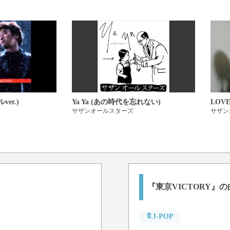
あの日の My hometown
二度と戻れぬ故郷
夢の未来へ Space goes roun
友よ Forever young
みんな頑張って
TOKYO, The world is one!!
We got the victory.
er.)
Ya Ya (あの時代を忘れない)
LOV
サザンオールスターズ
サザン
『東京VICTORY』
🔖J-POP