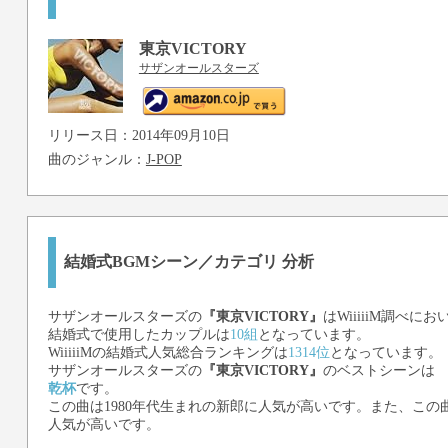
東京VICTORY
サザンオールスターズ
リリース日：2014年09月10日
曲のジャンル：
J-POP
結婚式BGMシーン／カテゴリ 分析
サザンオールスターズ
の
『東京VICTORY』
はWiiiiiM調べにお
結婚式で使用したカップルは
10組
となっています。
WiiiiiMの結婚式人気総合ランキングは
1314位
となっています。
サザンオールスターズ
の
『東京VICTORY』
のベストシーンは
乾杯
です。
この曲は1980年代生まれの新郎に人気が高いです。また、この曲
人気が高いです。