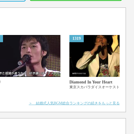
1319
けよう
nd
Diamond In Your Heart
リ
東京スカパラダイスオーケストラ
＞ 結婚式人気BGM総合ランキングの続きをもっと見る