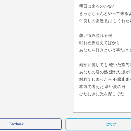
明日は来るのかな?
きっとちゃんとやって来る
仲良しの友達 励ましくれた
想い悩み溢れる程
眠れぬ夜迎えてばかり
あなたを好きという事だけで
雨が邪魔しても 乾いた指先
あなたの唇の熱 流れた涙が
触れてしまったら 心臓止ま
本気で考えた 暑い夏の日
ひたむきに光を探してた
遠い遠い見たことのない
知らない街に行ったとして
離れ離れじゃないんだから 
Facebook
はてブ