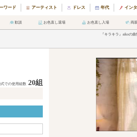
ーワード
アーティスト
ドレス
年代
イン
歓談
お色直し退場
お色直し入場
両
『キラキラ』aiko
20組
婚式での使用組数