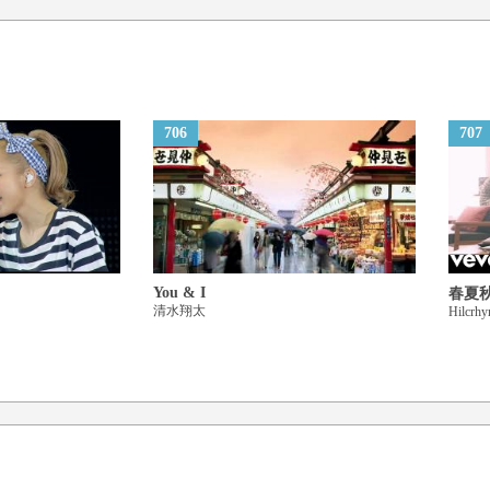
羽が生えたことも 深爪した
シルバーリングが黒くなっ
帰ってきたら話すね
その前にこの世がなくなっ
706
707
風になってでもあなたを待
そうやって悲しい日を越え
You & I
春夏
清水翔太
Hilcrh