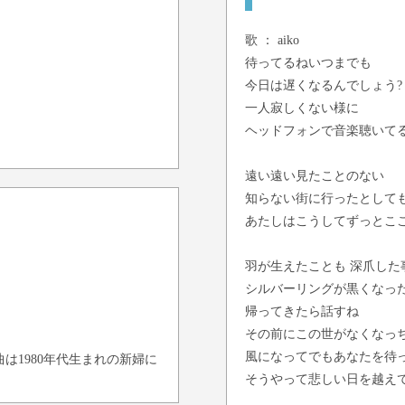
歌 ：
aiko
待ってるねいつまでも
今日は遅くなるんでしょう?
一人寂しくない様に
ヘッドフォンで音楽聴いて
遠い遠い見たことのない
知らない街に行ったとして
あたしはこうしてずっとこ
羽が生えたことも 深爪した
シルバーリングが黒くなっ
帰ってきたら話すね
その前にこの世がなくなっ
風になってでもあなたを待
は1980年代生まれの新婦に
そうやって悲しい日を越え