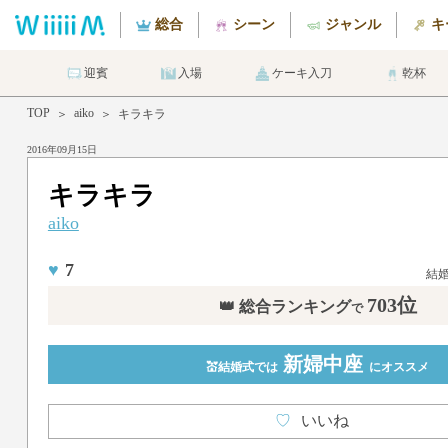
総合
シーン
ジャンル
キ
迎賓
入場
ケーキ入刀
乾杯
TOP
aiko
＞
＞
キラキラ
2016年09月15日
キラキラ
aiko
♥
7
結
703位
👑 総合ランキング
で
新婦中座
💒結婚式では
にオススメ
♡
いいね