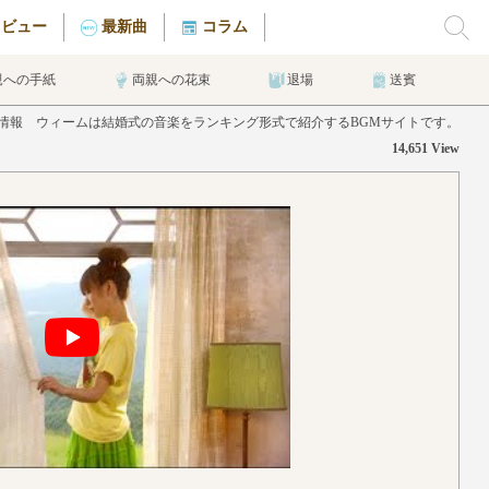
タビュー
最新曲
コラム
親への手紙
両親への花束
退場
送賓
の曲情報 ウィームは結婚式の音楽をランキング形式で紹介するBGMサイトです。
14,651 View