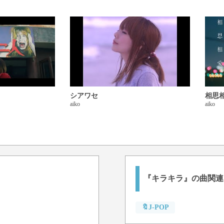
シアワセ
相思
aiko
aiko
『キラキラ』の曲関連
🔖J-POP