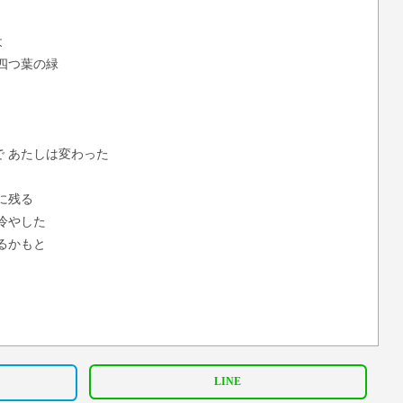
よ
四つ葉の緑
 あたしは変わった
に残る
冷やした
るかもと
も
あたしはこうして…
LINE