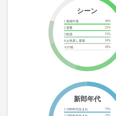
シーン
30%
1.新婦中座
25%
2.迎賓
15%
3.歓談
10%
4.お色直し退場
20%
その他
新郎年代
75%
1.1980年代生まれ
25%
2.1990年代生まれ