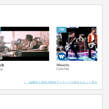
事も
た事
ちゃってたら
708
ってる
てきた
Minority
秋冬
Green Day
yme
＞ 結婚式人気BGM総合ランキングの続きをもっと見る