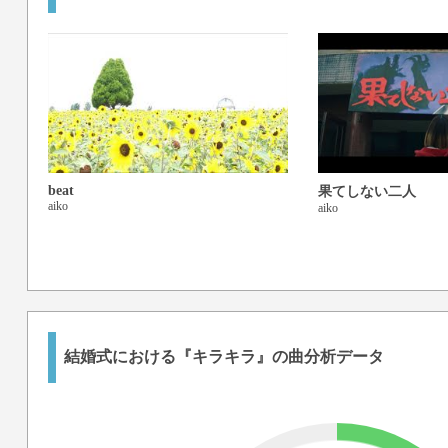
beat
果てしない二人
aiko
aiko
結婚式における『キラキラ』の曲分析データ