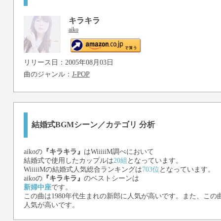
キラキラ
aiko
リリース日：2005年08月03日
曲のジャンル：
J-POP
結婚式BGMシーン／カテゴリ 分析
aiko
の
『キラキラ』
はWiiiiiM調べにおいて
結婚式で使用したカップルは
20組
となっています。
WiiiiiMの結婚式人気総合ランキングは
703位
となっています。
aiko
の
『キラキラ』
のベストシーンは
新婦中座
です。
この曲は1980年代生まれの新郎に人気が高いです。また、この曲
人気が高いです。