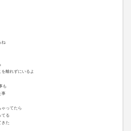
るね
も
こを離れずにいるよ
事も
た事
ちゃってたら
ってる
てきた