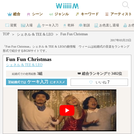
総合
シーン
ジャンル
キーワード
アーティスト
迎賓
入場
ケーキ入刀
乾杯
歓談
お色直し退場
お
TOP
Fun Fun Christmas
＞
シェネル & TEE & LEO
＞
2017年03月23日
『Fun Fun Christmas』シェネル & TEE & LEOの曲情報 ウィームは結婚式の音楽をランキング
形式で紹介するBGMサイトです。
Fun Fun Christmas
シェネル & TEE & LEO
3組
👑 総合ランキング
3482位
で
結婚式での使用組数
ケーキ入刀
7
♡
いいね
💒結婚式では
にオススメ