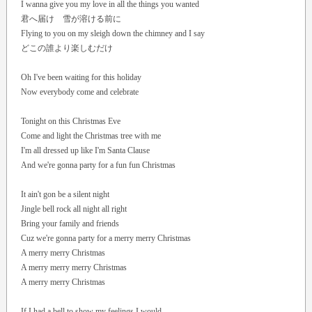
I wanna give you my love in all the things you wanted
君へ届け 雪が溶ける前に
Flying to you on my sleigh down the chimney and I say
どこの誰より楽しむだけ
Oh I've been waiting for this holiday
Now everybody come and celebrate
Tonight on this Christmas Eve
Come and light the Christmas tree with me
I'm all dressed up like I'm Santa Clause
And we're gonna party for a fun fun Christmas
It ain't gon be a silent night
Jingle bell rock all night all right
Bring your family and friends
Cuz we're gonna party for a merry merry Christmas
A merry merry Christmas
A merry merry merry Christmas
A merry merry Christmas
If I had a bell to show my feelings I would