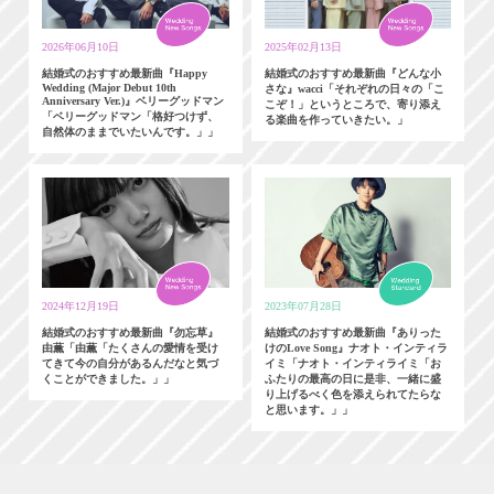
2026年06月10日
2025年02月13日
結婚式のおすすめ最新曲『Happy
結婚式のおすすめ最新曲『どんな小
Wedding (Major Debut 10th
さな』wacci「それぞれの日々の「こ
Anniversary Ver.)』ベリーグッドマン
こぞ！」というところで、寄り添え
「ベリーグッドマン「格好つけず、
る楽曲を作っていきたい。」
自然体のままでいたいんです。」」
2024年12月19日
2023年07月28日
結婚式のおすすめ最新曲『勿忘草』
結婚式のおすすめ最新曲『ありった
由薫「由薫「たくさんの愛情を受け
けのLove Song』ナオト・インティラ
てきて今の自分があるんだなと気づ
イミ「ナオト・インティライミ「お
くことができました。」」
ふたりの最高の日に是非、一緒に盛
り上げるべく色を添えられてたらな
と思います。」」