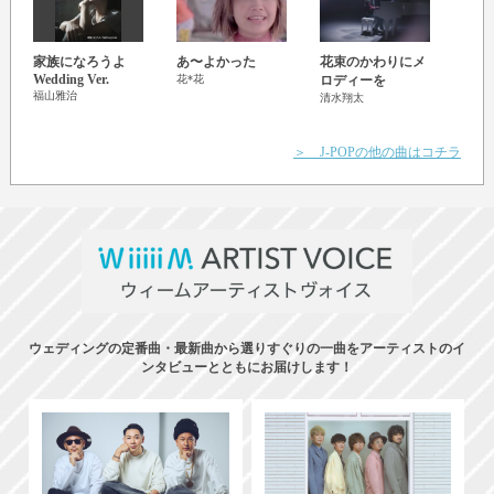
家族になろうよ
あ〜よかった
花束のかわりにメ
笑顔
Wedding Ver.
花*花
ロディーを
いき
福山雅治
清水翔太
＞ J-POPの他の曲はコチラ
ウェディングの定番曲・最新曲から選りすぐりの一曲をアーティストのイ
ンタビューとともにお届けします！