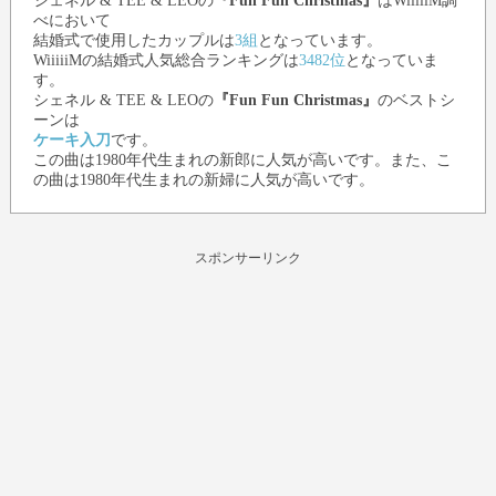
シェネル & TEE & LEO
の
『Fun Fun Christmas』
はWiiiiiM調
べにおいて
結婚式で使用したカップルは
3組
となっています。
WiiiiiMの結婚式人気総合ランキングは
3482位
となっていま
す。
シェネル & TEE & LEO
の
『Fun Fun Christmas』
のベストシ
ーンは
ケーキ入刀
です。
この曲は1980年代生まれの新郎に人気が高いです。また、こ
の曲は1980年代生まれの新婦に人気が高いです。
スポンサーリンク