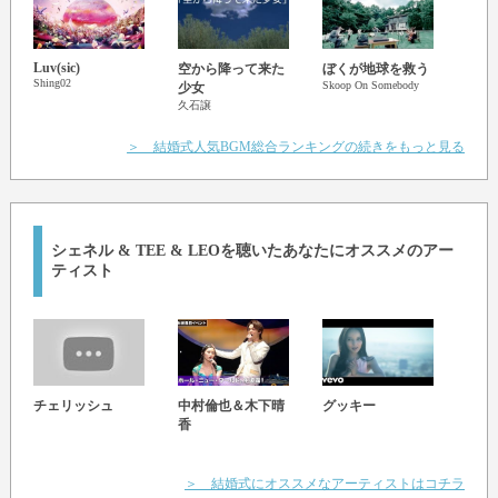
Luv(sic)
ALL
空から降って来た
ぼくが地球を救う
Shing02
Janet 
Skoop On Somebody
少女
久石譲
＞ 結婚式人気BGM総合ランキングの続きをもっと見る
シェネル & TEE & LEO
を聴いたあなたにオススメのアー
ティスト
CRE
チェリッシュ
中村倫也＆木下晴
グッキー
香
＞ 結婚式にオススメなアーティストはコチラ