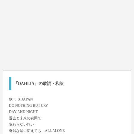
『DAHLIA』の歌詞・和訳
歌 ：
X JAPAN
DO NOTHING BUT CRY
DAY AND NIGHT
過去と未来の狭間で
変わらない想い
奇麗な嘘に変えても…ALL ALONE