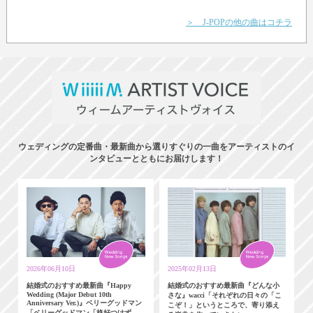
＞ J-POPの他の曲はコチラ
ウェディングの定番曲・最新曲から選りすぐりの一曲をアーティストのイ
ンタビューとともにお届けします！
2026年06月10日
2025年02月13日
結婚式のおすすめ最新曲『Happy
結婚式のおすすめ最新曲『どんな小
Wedding (Major Debut 10th
さな』wacci「それぞれの日々の「こ
Anniversary Ver.)』ベリーグッドマン
こぞ！」というところで、寄り添え
「ベリーグッドマン「格好つけず、