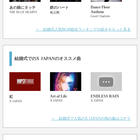
夜明けの空を…
Dance Floor
Summ
あの娘にタッチ
鉄のハート
Anthem
Stev
THE BLUE HEARTS
氣志團
Good Charlotte
ヴィー
TIME AFTER TIME
YOU CRY IN REALITY
＞ 結婚式人気BGM総合ランキングの続きをもっと見る
流れる時間を止めて
流した涙の軌跡
幻想の花が咲く
結婚式でのX JAPANのオススメ曲
Art of Life
ENDLESS RAIN
紅
Say 
X JAPAN
X JAPAN
X JAPAN
ノVer
X JA
＞ 結婚式で人気のX JAPANの他の曲はコチラ