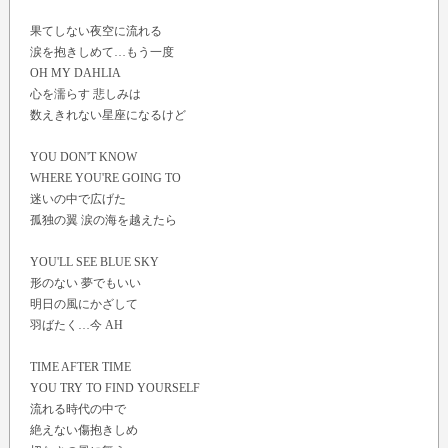
果てしない夜空に流れる
涙を抱きしめて…もう一度
OH MY DAHLIA
心を濡らす 悲しみは
数えきれない星座になるけど
YOU DON'T KNOW
WHERE YOU'RE GOING TO
迷いの中で広げた
孤独の翼 涙の海を越えたら
YOU'LL SEE BLUE SKY
形のない 夢でもいい
明日の風にかざして
羽ばたく…今 AH
TIME AFTER TIME
YOU TRY TO FIND YOURSELF
流れる時代の中で
絶えない傷抱きしめ