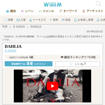
総合
シーン
ジャンル
キーワード
アーティスト
迎賓
入場
ケーキ入刀
乾杯
歓談
お色直し退場
お
TOP
X JAPAN
DAHLIA
＞
＞
2017年03月31日
『DAHLIA』X JAPANの曲情報 ウィームは結婚式の音楽をランキング形式で紹介するBGMサイ
トです。
DAHLIA
X JAPAN
1組
👑 総合ランキング
7124位
で
結婚式での使用組数
退場
7
♡
いいね
💒結婚式では
にオススメ