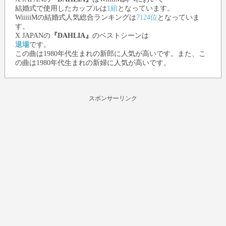
結婚式で使用したカップルは
1組
となっています。
WiiiiiMの結婚式人気総合ランキングは
7124位
となっていま
す。
X JAPAN
の
『DAHLIA』
のベストシーンは
退場
です。
この曲は1980年代生まれの新郎に人気が高いです。また、こ
の曲は1980年代生まれの新婦に人気が高いです。
スポンサーリンク