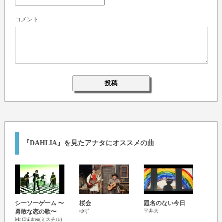
コメント
『DAHLIA』を見たアナタにオススメの曲
Just
シーソーゲーム 〜
桜会
題名のない今日
Are
勇敢な恋の歌〜
ゆず
平井大
EXILE
Mr.Children(ミスチル)