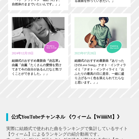
る楽曲を作っていきたい。」
自然体のままでいたいんです。」」
2024年12月19日
2023年07月28日
結婚式のおすすめ最新曲『勿忘草』
結婚式のおすすめ最新曲『ありった
由薫「由薫「たくさんの愛情を受け
けのLove Song』ナオト・インティラ
てきて今の自分があるんだなと気づ
イミ「ナオト・インティライミ「お
くことができました。」」
ふたりの最高の日に是非、一緒に盛
り上げるべく色を添えられてたらな
と思います。」」
公式YouTubeチャンネル 《ウィーム【WiiiiiM】》
実際に結婚式で使われた曲をランキングで集計しているサイト
【ウィーム】によるランキングの紹介動画です。