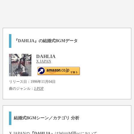
『DAHLIA』の結婚式BGMデータ
DAHLIA
X JAPAN
リリース日：1996年11月04日
曲のジャンル：
J-POP
結婚式BGMシーン／カテゴリ 分析
X JAPAN
の
『DAHLIA』
はWiiiiiM調べにおいて