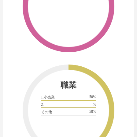
職業
50%
1.小売業
2.
%
50%
その他