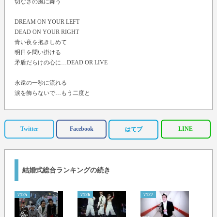
切なさの風に舞う
DREAM ON YOUR LEFT
DEAD ON YOUR RIGHT
青い夜を抱きしめて
明日を問い掛ける
矛盾だらけの心に…DEAD OR LIVE
永遠の一秒に流れる
涙を飾らないで…もう二度と
OH MY DAHLIA
誰もが持つ心の傷跡に
流れる雨は…
Twitter
Facebook
LINE
はてブ
TIME AFTER TIME 夜の空に
生まれた意味 問い掛ける
絶えない涙の河
結婚式総合ランキングの続き
銀色に輝やくまで
冷たい風に吹かれて
7125
7126
7127
7128
飛び立てない鳥達が
それぞれの夢抱きしめ