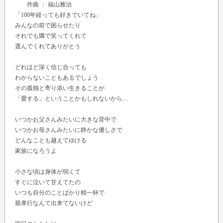
作曲 ： 福山雅治
「100年経っても好きでいてね」
みんなの前で困らせたり
それでも隣で笑ってくれて
選んでくれてありがとう
どれほど深く信じ合っても
わからないこともあるでしょう
その孤独と寄り添い生きることが
「愛する」ということかもしれないから…
いつかお父さんみたいに大きな背中で
いつかお母さんみたいに静かな優しさで
どんなことも越えてゆける
家族になろうよ
小さな頃は身体が弱くて
すぐに泣いて甘えてたの
いつも自分のことばかり精一杯で
親孝行なんて出来てないけど