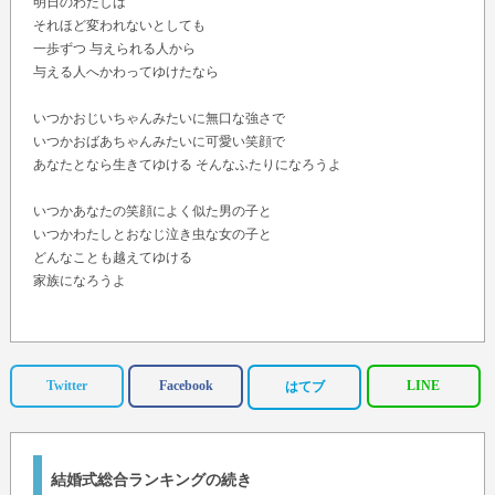
明日のわたしは
それほど変われないとしても
一歩ずつ 与えられる人から
与える人へかわってゆけたなら
いつかおじいちゃんみたいに無口な強さで
いつかおばあちゃんみたいに可愛い笑顔で
あなたとなら生きてゆける そんなふたりになろうよ
いつかあなたの笑顔によく似た男の子と
いつかわたしとおなじ泣き虫な女の子と
どんなことも越えてゆける
家族になろうよ
あなたとなら生きてゆける
しあわせになろうよ
Twitter
Facebook
LINE
はてブ
結婚式総合ランキングの続き