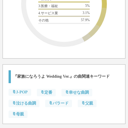
5%
3.医療・福祉
3.1%
4.サービス業
57.9%
その他
『家族になろうよ Wedding Ver.』の曲関連キーワード
🔖J-POP
🔖定番
🔖幸せな曲調
🔖泣ける曲調
🔖バラード
🔖父親
🔖母親