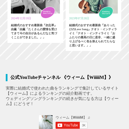
2024年12月19日
2023年07月28日
結婚式のおすすめ最新曲『勿忘草』
結婚式のおすすめ最新曲『ありった
由薫「由薫「たくさんの愛情を受け
けのLove Song』ナオト・インティラ
てきて今の自分があるんだなと気づ
イミ「ナオト・インティライミ「お
くことができました。」」
ふたりの最高の日に是非、一緒に盛
り上げるべく色を添えられてたらな
と思います。」」
公式YouTubeチャンネル 《ウィーム【WiiiiiM】》
実際に結婚式で使われた曲をランキングで集計しているサイト
【ウィーム】によるランキングの紹介動画です。
ウェディングソングランキングの続きが気になる方は【ウィー
ム】にどうぞ！