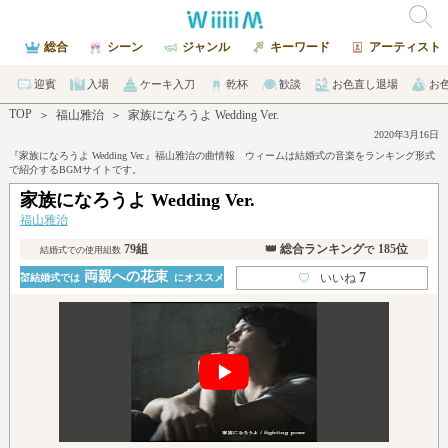
総合
シーン
ジャンル
キーワード
アーティスト
迎賓
入場
ケーキ入刀
乾杯
歓談
お色直し退場
お
TOP
＞
福山雅治
＞
家族になろうよ Wedding Ver.
2020年3月16日
『家族になろうよ Wedding Ver.』福山雅治の曲情報 ウィームは結婚式の音楽をランキング形式
で紹介するBGMサイトです。
家族になろうよ Wedding Ver.
福山雅治
79組
👑 総合ランキング
185位
で
結婚式での使用組数
両親への花束
7
♡
いいね
💒結婚式では
にオススメ