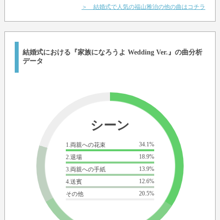
＞ 結婚式で人気の福山雅治の他の曲はコチラ
結婚式における『家族になろうよ Wedding Ver.』の曲分析
データ
シーン
34.1%
1.両親への花束
18.9%
2.退場
13.9%
3.両親への手紙
12.6%
4.送賓
20.5%
その他