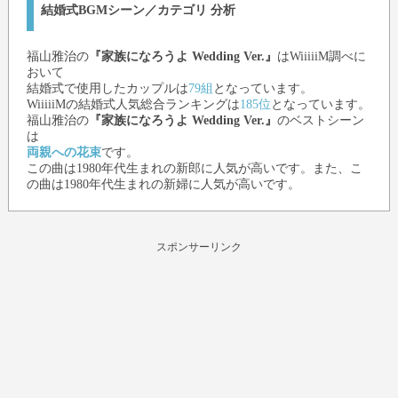
結婚式BGMシーン／カテゴリ 分析
福山雅治
の
『家族になろうよ Wedding Ver.』
はWiiiiiM調べに
おいて
結婚式で使用したカップルは
79組
となっています。
WiiiiiMの結婚式人気総合ランキングは
185位
となっています。
福山雅治
の
『家族になろうよ Wedding Ver.』
のベストシーン
は
両親への花束
です。
この曲は1980年代生まれの新郎に人気が高いです。また、こ
の曲は1980年代生まれの新婦に人気が高いです。
スポンサーリンク