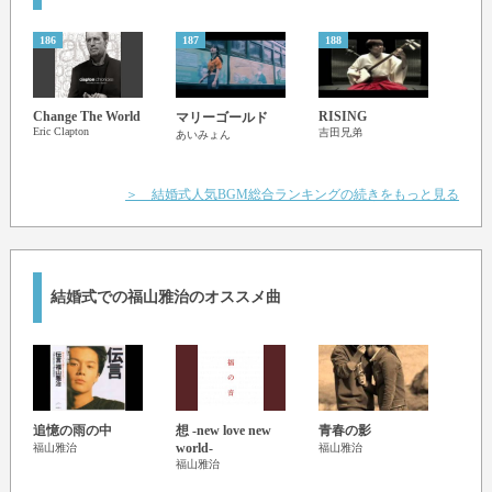
186
187
188
189
Change The World
RISING
マリーゴールド
桜会
Eric Clapton
吉田兄弟
あいみょん
ゆず
＞ 結婚式人気BGM総合ランキングの続きをもっと見る
結婚式での福山雅治のオススメ曲
追憶の雨の中
想 -new love new
青春の影
心音
world-
福山雅治
福山雅治
福山
福山雅治