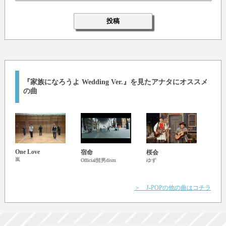
『家族になろうよ Wedding Ver.』を見たアナタにオススメ
の曲
One Love
Love
宿命
桜会
sumik
嵐
Official髭男dism
ゆず
＞ J-POPの他の曲はコチラ