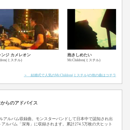
レンジ カメレオン
抱きしめたい
ildren(ミスチル)
Mr.Children(ミスチル)
＞ 結婚式で人気のMr.Children(ミスチル)の他の曲はコチラ
iMからのアドバイス
のオリジナルアルバム収録曲。モンスターバンドして日本中で認知され出
アルバム「深海」に収録されます。累計274.5万枚の大ヒット