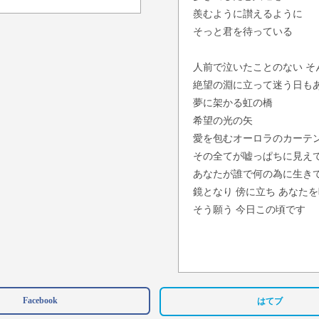
羨むように讃えるように
そっと君を待っている
人前で泣いたことのない そ
絶望の淵に立って迷う日も
夢に架かる虹の橋
希望の光の矢
愛を包むオーロラのカーテ
その全てが嘘っぱちに見えて
あなたが誰で何の為に生き
鏡となり 傍に立ち あなた
そう願う 今日この頃です
Facebook
はてブ