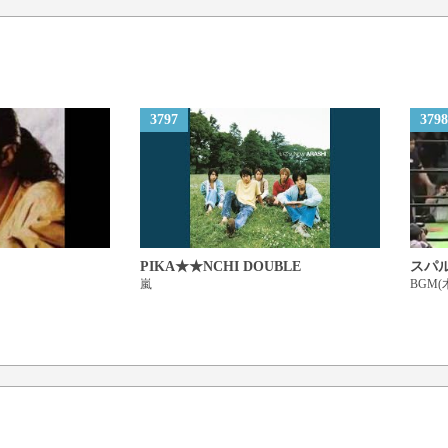
3797
3798
PIKA★★NCHI DOUBLE
スパ
嵐
BGM(