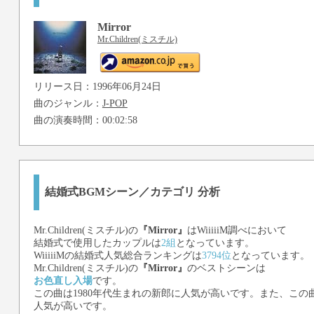
Mirror
Mr.Children(ミスチル)
リリース日：1996年06月24日
曲のジャンル：
J-POP
曲の演奏時間：00:02:58
結婚式BGMシーン／カテゴリ 分析
Mr.Children(ミスチル)
の
『Mirror』
はWiiiiiM調べにおいて
結婚式で使用したカップルは
2組
となっています。
WiiiiiMの結婚式人気総合ランキングは
3794位
となっています。
Mr.Children(ミスチル)
の
『Mirror』
のベストシーンは
お色直し入場
です。
この曲は1980年代生まれの新郎に人気が高いです。また、この曲
人気が高いです。