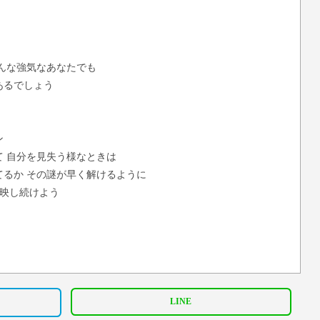
んな強気なあなたでも
あるでしょう
ン
 自分を見失う様なときは
てるか その謎が早く解けるように
を映し続けよう
LINE