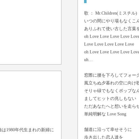
歌 ：
Mr.Children(ミスチル)
いつの間にやり場もなくこ
ありふれて使い古した言葉
oh Love Love Love Love Lov
Love Love Love Love Love
oh Love Love Love Love Lov
uh…
窓際に腰を下ろしてフォー
風立ちぬ夕暮れの空に向け
そりゃ碌でもなくポップな
ましてヒットの兆しもない
ただあなたへと想いを走ら
単純明解な Love Song
舗道に沿って幸せそうに
は1980年代生まれの新婦に
歩き出した恋人達を