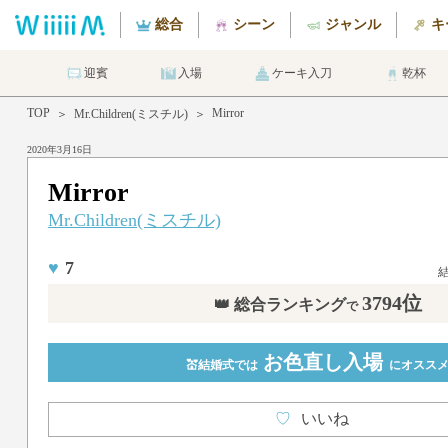
総合
シーン
ジャンル
キ
迎賓
入場
ケーキ入刀
乾杯
TOP
Mirror
＞
Mr.Children(ミスチル)
＞
2020年3月16日
Mirror
Mr.Children(ミスチル)
♥
7
3794位
👑 総合ランキング
で
お色直し入場
💒結婚式では
にオスス
♡
いいね