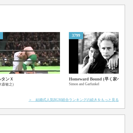
3799
ルタンＸ
Homeward Bound (早く家へ帰り
Simon and Garfunkel
木森敏之)
＞ 結婚式人気BGM総合ランキングの続きをもっと見る