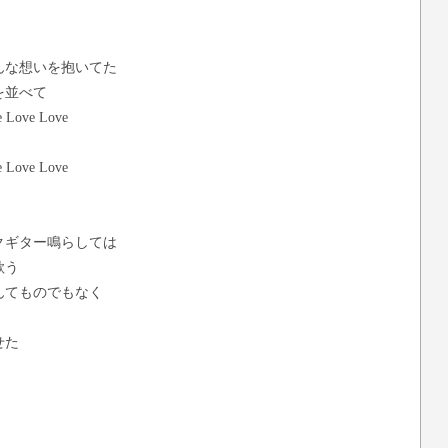
んな想いを抱いてた
を並べて
e Love Love
e Love Love
クギター鳴らしては
歌う
んてものでもなく
せた