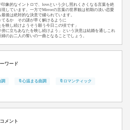
印象的なイントロで、loveという少し照れくさくなる言葉を絶
現しています。一方でMirrorの言葉の世界観は初期の淡い恋愛
ら最後は絶対的な決意で綴られています。
きてるか その謎が早く解けるように
たを映し続けようそう願う今日この頃です」
り傍に立ちあなたを映し続けよう」という決意は結婚を通しこれ
新婦のお二人の誓いの一曲となることでしょう。
キーワード
曲調
🔖心温まる曲調
🔖ロマンティック
のコメント