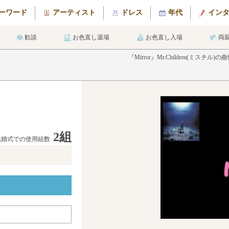
ーワード
アーティスト
ドレス
年代
イン
歓談
お色直し退場
お色直し入場
両
『Mirror』Mr.Children(
2組
結婚式での使用組数
メ