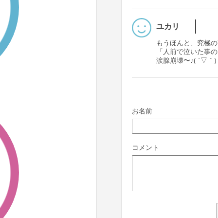
ユカリ
もうほんと、究極のLO
「人前で泣いた事の
涙腺崩壊〜♪( ´▽｀)
お名前
コメント