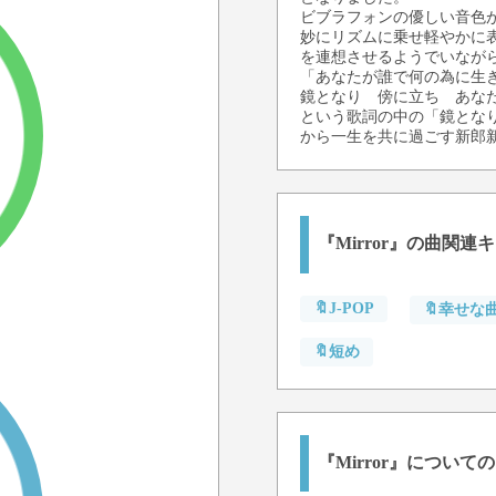
ビブラフォンの優しい音色が
妙にリズムに乗せ軽やかに表
を連想させるようでいなが
「あなたが誰で何の為に生
鏡となり 傍に立ち あな
という歌詞の中の「鏡とな
から一生を共に過ごす新郎
『Mirror』の曲関連
🔖J-POP
🔖幸せな
🔖短め
『Mirror』について