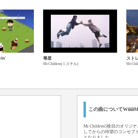
vin'
箒星
スト
Mr.Children(ミスチル)
Mr.Ch
この曲についてWiiii
Mr.Children5枚目
してからの待望のコンセプト
となりました。