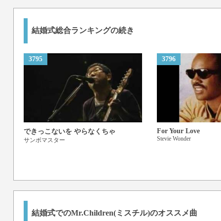
結婚式総合ランキングの続き
3795
3796
For Your Love
できっこないを やらなくちゃ
Stevie Wonder
サンボマスター
結婚式でのMr.Children(ミスチル)のオススメ曲