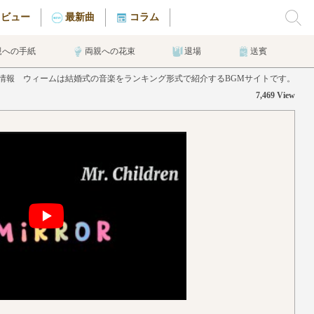
タビュー
最新曲
コラム
親への手紙
両親への花束
退場
送賓
ミスチル)の曲情報 ウィームは結婚式の音楽をランキング形式で紹介するBGMサイトです。
7,469 View