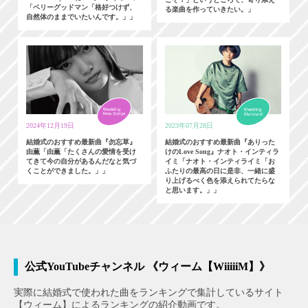
「ベリーグッドマン「格好つけず、
る楽曲を作っていきたい。」
自然体のままでいたいんです。」」
2024年12月19日
2023年07月28日
結婚式のおすすめ最新曲『勿忘草』
結婚式のおすすめ最新曲『ありった
由薫「由薫「たくさんの愛情を受け
けのLove Song』ナオト・インティラ
てきて今の自分があるんだなと気づ
イミ「ナオト・インティライミ「お
くことができました。」」
ふたりの最高の日に是非、一緒に盛
り上げるべく色を添えられてたらな
と思います。」」
公式YouTubeチャンネル 《ウィーム【WiiiiiM】》
実際に結婚式で使われた曲をランキングで集計しているサイト
【ウィーム】によるランキングの紹介動画です。