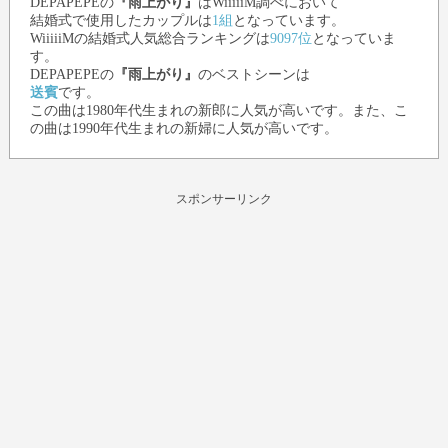
DEPAPEPE
の
『雨上がり』
はWiiiiiM調べにおいて
結婚式で使用したカップルは
1組
となっています。
WiiiiiMの結婚式人気総合ランキングは
9097位
となっていま
す。
DEPAPEPE
の
『雨上がり』
のベストシーンは
送賓
です。
この曲は1980年代生まれの新郎に人気が高いです。また、こ
の曲は1990年代生まれの新婦に人気が高いです。
スポンサーリンク