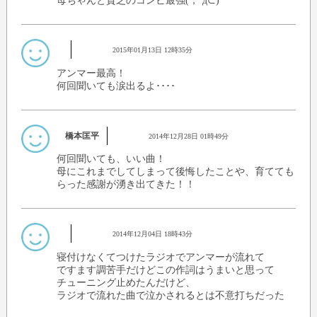
母ちゃんと貧乏のコンビ最強(；´д⊂)
2015年01月13日 12時35分
アンマー最高！
何回聞いても涙出るよ････
橋本匡平
2014年12月28日 01時49分
何回聞いても、いい曲！
母にこれまでしてしまって後悔したことや、育てても
らった感謝が湧き出てきた！！
2014年12月04日 18時43分
寝付けなくてつけたラジオでアンマーが流れて
ですます調苦手だけどこの作詞はうまいと思って
チューニング止めたんだけど、
ラジオで流れた曲で泣かされるとは不意打ちだった