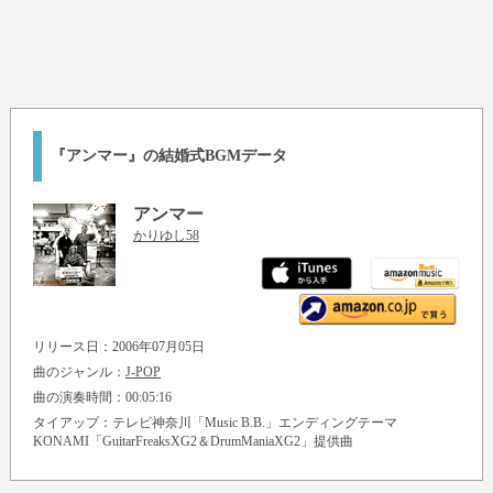
『アンマー』の結婚式BGMデータ
アンマー
かりゆし58
リリース日：2006年07月05日
曲のジャンル：
J-POP
曲の演奏時間：00:05:16
タイアップ：テレビ神奈川「Music B.B.」エンディングテーマ
KONAMI「GuitarFreaksXG2＆DrumManiaXG2」提供曲