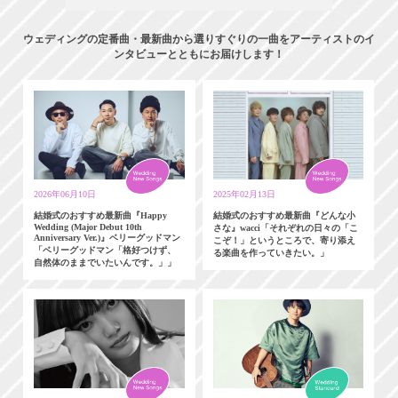
ウェディングの定番曲・最新曲から選りすぐりの一曲をアーティストのイ
ンタビューとともにお届けします！
2026年06月10日
2025年02月13日
結婚式のおすすめ最新曲『Happy
結婚式のおすすめ最新曲『どんな小
Wedding (Major Debut 10th
さな』wacci「それぞれの日々の「こ
Anniversary Ver.)』ベリーグッドマン
こぞ！」というところで、寄り添え
「ベリーグッドマン「格好つけず、
る楽曲を作っていきたい。」
自然体のままでいたいんです。」」