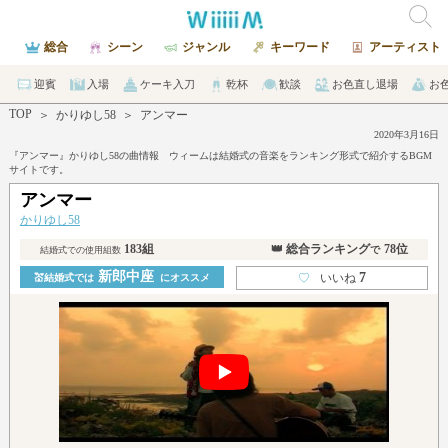
総合
シーン
ジャンル
キーワード
アーティスト
迎賓
入場
ケーキ入刀
乾杯
歓談
お色直し退場
お
TOP
＞
かりゆし58
＞
アンマー
2020年3月16日
『アンマー』かりゆし58の曲情報 ウィームは結婚式の音楽をランキング形式で紹介するBGM
サイトです。
アンマー
かりゆし58
183組
👑 総合ランキング
78位
で
結婚式での使用組数
新郎中座
7
♡
いいね
💒結婚式では
にオススメ