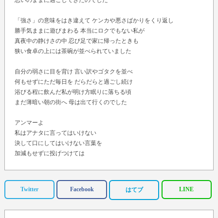
思いのままに過ごしてきたのでした
「強さ」の意味をはき違えて ケンカや悪さばかりをくり返し
勝手気ままに遊びまわる 本当にロクでもない私が
真夜中の静けさの中 忍び足で家に帰ったときも
狭い食卓の上には茶碗が並べられていました
自分の弱さに目を背け 言い訳やゴタクを並べ
何もせずにただ毎日を だらだらと過ごし続け
浴びる程に飲んだ私が明け方眠りに落ちる頃
まだ薄暗い朝の街へ 母は出て行くのでした
アンマーよ
私はアナタに言ってはいけない
決して口にしてはいけない言葉を
加減もせずに投げつけては
アナタの心を踏みにじったのに
アンマーよ
アナタはそれでも変わることなく
Twitter
Facebook
LINE
はてブ
私を愛してくれました
木漏れ日のようなぬくもりで 深い海のような優しさで