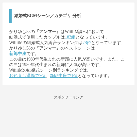
結婚式BGMシーン／カテゴリ 分析
かりゆし58
の
『アンマー』
はWiiiiiM調べにおいて
結婚式で使用したカップルは
183組
となっています。
WiiiiiMの結婚式人気総合ランキングは
78位
となっています。
かりゆし58
の
『アンマー』
のベストシーンは
新郎中座
です。
この曲は1980年代生まれの新郎に人気が高いです。また、こ
の曲は1980年代生まれの新婦に人気が高いです。
WiiiiiMの結婚式シーン別ランキングでは、
お色直し退場で7位
、
新郎中座で1位
となっています。
スポンサーリンク