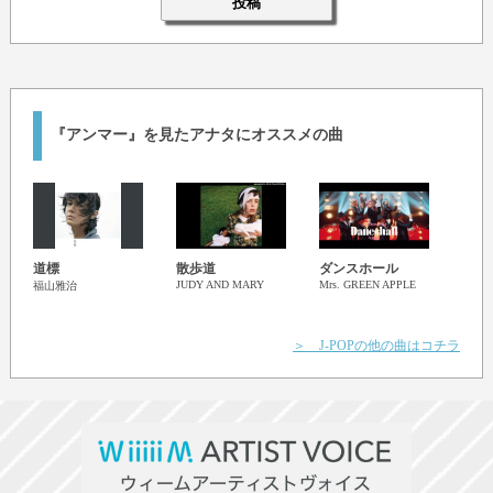
『アンマー』を見たアナタにオススメの曲
道標
散歩道
ダンスホール
箒星
JUDY AND MARY
Mrs. GREEN APPLE
福山雅治
Mr.Ch
＞ J-POPの他の曲はコチラ