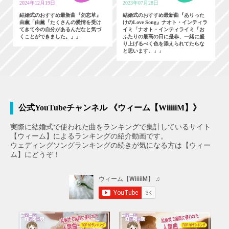
2024年12月19日
2023年07月28日
結婚式のおすすめ最新曲『勿忘草』
結婚式のおすすめ最新曲『ありった
由薫「由薫「たくさんの愛情を受け
けのLove Song』ナオト・インティラ
てきて今の自分があるんだなと気づ
イミ「ナオト・インティライミ「お
くことができました。」」
ふたりの最高の日に是非、一緒に盛
り上げるべく色を添えられてたらな
と思います。」」
公式YouTubeチャンネル 《ウィーム【WiiiiiM】》
実際に結婚式で使われた曲をランキングで集計しているサイト
【ウィーム】によるランキングの紹介動画です。
ウェディングソングランキングの続きが気になる方は【ウィー
ム】にどうぞ！