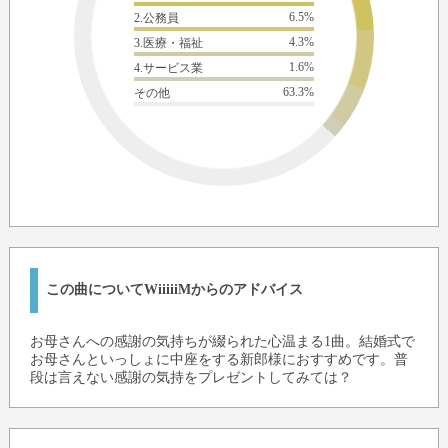
6.5%
2.公務員
4.3%
3.医療・福祉
1.6%
4.サービス業
63.3%
その他
この曲についてWiiiiiMからのアドバイス
お母さんへの感謝の気持ちが綴られた心温まる1曲。結婚式で
お母さんといっしょに中座をする新郎様におすすめです。普
段は言えない感謝の気持をプレゼントしてみては？