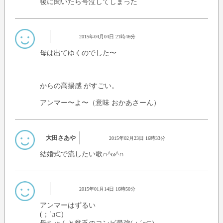
後に聞いたら号泣してしまった
2015年04月04日 21時46分
母は出てゆくのでした〜
からの高揚感 がすごい。
アンマー〜よ〜（意味 おかあさーん）
大田さあや
2015年02月23日 16時33分
結婚式で流したい歌∩^ω^∩
2015年01月14日 16時50分
アンマーはずるい
(；´д⊂)