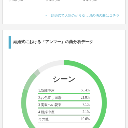
リン
かりゆ
＞ 結婚式で人気のかりゆし58の他の曲はコチラ
結婚式における『アンマー』の曲分析データ
シーン
58.4%
1.新郎中座
21.8%
2.お色直し退場
7.1%
3.両親への花束
2.1%
4.新婦中座
10.6%
その他