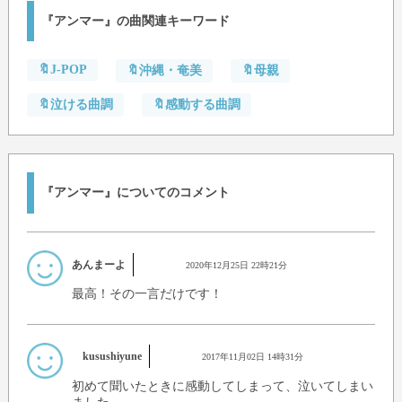
『アンマー』の曲関連キーワード
🔖J-POP
🔖沖縄・奄美
🔖母親
🔖泣ける曲調
🔖感動する曲調
『アンマー』についてのコメント
あんまーよ
2020年12月25日 22時21分
最高！その一言だけです！
kusushiyune
2017年11月02日 14時31分
初めて聞いたときに感動してしまって、泣いてしまい