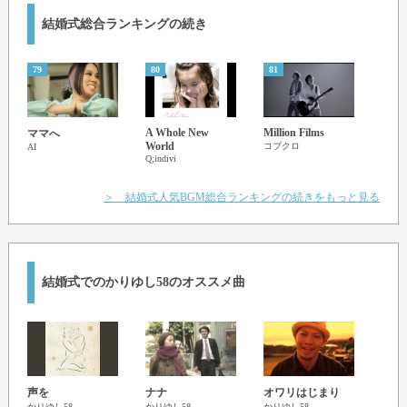
全部 全部私の全てを包み込んだ
結婚式総合ランキングの続き
アナタの背中に員われながら 眺めた八重瀬岳の夕陽は
今日も変わらず 茜色に街を染める Yeah
79
80
81
82
度が過ぎるほどの頑固さも わがままも卑怯な嘘もすべて
すべてを包み込むような 愛がそこにはありました
アナタのもとに生れ落ちたことは
A Whole New
Million Films
All Y
ママへ
こんなにも幸せだった 今頃ようやく気付きました
World
Love
コブクロ
AI
Q;indivi
The Be
こんな馬鹿な私だから
＞ 結婚式人気BGM総合ランキングの続きをもっと見る
春先の穏やかな朝に 新しい命が生まれました
アナタの様によく笑う 宝石みたいな女の子
「優しさの中に凛々しさを秘めた人」になるようにと願い
アナタの一番好きな あの花の名前を付けました
結婚式でのかりゆし58のオススメ曲
声を
ナナ
オワリはじまり
パイ
かりゆし58
かりゆし58
かりゆし58