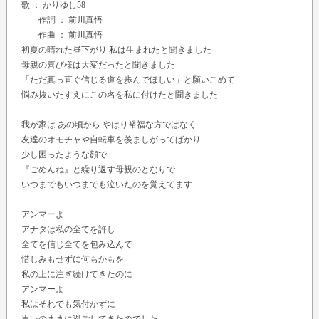
歌 ：
かりゆし58
作詞 ： 前川真悟
作曲 ： 前川真悟
初夏の晴れた昼下がり 私は生まれたと聞きました
母親の喜び様は大変だったと聞きました
「ただ真っ直ぐ信じる道を歩んでほしい」と願いこめて
悩み抜いたすえにこの名を私に付けたと聞きました
我が家は あの頃から やはり裕福な方ではなく
友達のオモチャや自転車を羨ましがってばかり
少し困ったような顔で
『ごめんね』と繰り返す母親のとなりで
いつまでもいつまでも泣いたのを覚えてます
アンマーよ
アナタは私の全てを許し
全てを信じ全てを包み込んで
惜しみもせずに何もかもを
私の上に注ぎ続けてきたのに
アンマーよ
私はそれでも気付かずに