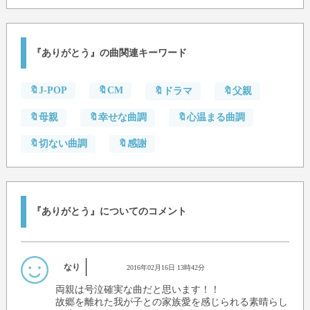
『ありがとう』の曲関連キーワード
🔖J-POP
🔖CM
🔖ドラマ
🔖父親
🔖母親
🔖幸せな曲調
🔖心温まる曲調
🔖切ない曲調
🔖感謝
『ありがとう』についてのコメント
なり
2016年02月16日 13時42分
両親は号泣確実な曲だと思います！！
故郷を離れた我が子との家族愛を感じられる素晴らし