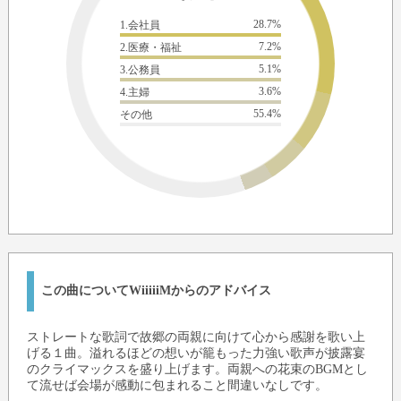
28.7%
1.会社員
7.2%
2.医療・福祉
5.1%
3.公務員
3.6%
4.主婦
55.4%
その他
この曲についてWiiiiiMからのアドバイス
ストレートな歌詞で故郷の両親に向けて心から感謝を歌い上
げる１曲。溢れるほどの想いが籠もった力強い歌声が披露宴
のクライマックスを盛り上げます。両親への花束のBGMとし
て流せば会場が感動に包まれること間違いなしです。