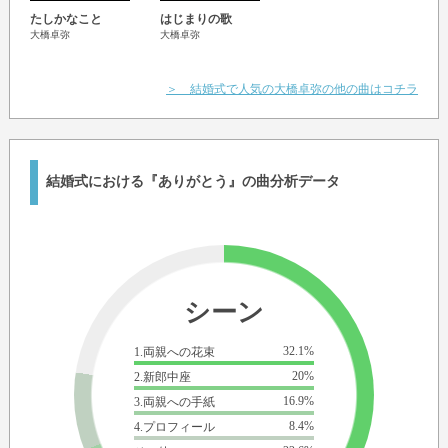
たしかなこと
はじまりの歌
大橋卓弥
大橋卓弥
＞ 結婚式で人気の大橋卓弥の他の曲はコチラ
結婚式における『ありがとう』の曲分析データ
シーン
32.1%
1.両親への花束
20%
2.新郎中座
16.9%
3.両親への手紙
8.4%
4.プロフィール