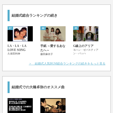
結婚式総合ランキングの続き
87
88
89
90
Beaut
LA・LA・LA
手紙 ～愛するあな
G線上のアリア
Bea
LOVE SONG
たへ～
ヨハン・ゼバスティア
ン・バッハ
久保田利伸
ディ
藤田麻衣子
＞ 結婚式人気BGM総合ランキングの続きをもっと見る
結婚式での大橋卓弥のオススメ曲