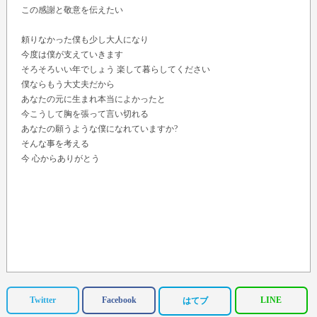
この感謝と敬意を伝えたい
頼りなかった僕も少し大人になり
今度は僕が支えていきます
そろそろいい年でしょう 楽して暮らしてください
僕ならもう大丈夫だから
あなたの元に生まれ本当によかったと
今こうして胸を張って言い切れる
あなたの願うような僕になれていますか?
そんな事を考える
今 心からありがとう
Twitter
Facebook
LINE
はてブ