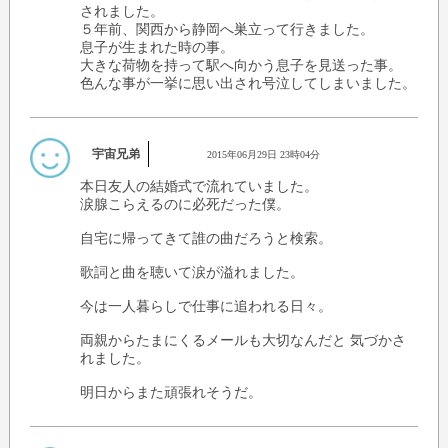
されました。
５年前、関西から静岡へ巣立って行きました。
息子が生まれた時の事。
大きな荷物を持って駅へ向かう息子を見送った事。
色んな事が一挙に思い出され号泣してしまいました。
宇宙兄弟
2015年06月29日 23時04分
本日友人の結婚式で流れていました。
涙腺こらえるのに必死だった僕。
自宅に帰ってきて誰の曲だろうと検索。
歌詞と曲を聴いて涙が溢れました。
今は一人暮らしで仕事に追われる日々。
両親からたまにくるメールも大切なんだと 気づかさ
れました。
明日からまた頑張れそうだ。