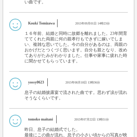
い曲です。
Kouki Tomizawa
2015年09月01日 14時23分
１６年前、結婚と同時に故郷を離れました。23年間育
ててくれた両親に何の親孝行もできずに嫁いでしま
い、複雑な思いでした。今の自分があるのは、両親の
おかげだとつくづく思います。自分も親となり、改め
てありがたみがわかりました。仕事や家事に疲れた時
に聞かせてもらっています。
yossy0623
2015年08月18日 13時36分
息子の結婚披露宴で流された曲です。思わず涙が流れ
そうなくらいです。
tomoko maitani
2015年07月22日 13時51分
昨日、息子の結婚式でした。
最後にこの曲が流れ、息子の小さい頃からの写真が映