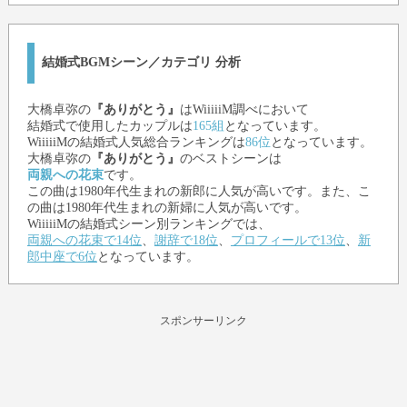
結婚式BGMシーン／カテゴリ 分析
大橋卓弥
の
『ありがとう』
はWiiiiiM調べにおいて
結婚式で使用したカップルは
165組
となっています。
WiiiiiMの結婚式人気総合ランキングは
86位
となっています。
大橋卓弥
の
『ありがとう』
のベストシーンは
両親への花束
です。
この曲は1980年代生まれの新郎に人気が高いです。また、こ
の曲は1980年代生まれの新婦に人気が高いです。
WiiiiiMの結婚式シーン別ランキングでは、
両親への花束で14位
、
謝辞で18位
、
プロフィールで13位
、
新
郎中座で6位
となっています。
スポンサーリンク