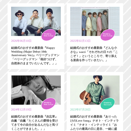
2026年06月10日
2025年02月13日
結婚式のおすすめ最新曲『Happy
結婚式のおすすめ最新曲『どんな小
Wedding (Major Debut 10th
さな』wacci「それぞれの日々の「こ
Anniversary Ver.)』ベリーグッドマン
こぞ！」というところで、寄り添え
「ベリーグッドマン「格好つけず、
る楽曲を作っていきたい。」
自然体のままでいたいんです。」」
2024年12月19日
2023年07月28日
結婚式のおすすめ最新曲『勿忘草』
結婚式のおすすめ最新曲『ありった
由薫「由薫「たくさんの愛情を受け
けのLove Song』ナオト・インティラ
てきて今の自分があるんだなと気づ
イミ「ナオト・インティライミ「お
くことができました。」」
ふたりの最高の日に是非、一緒に盛