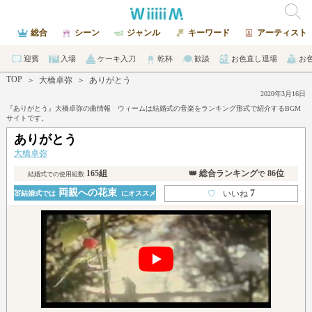
総合
シーン
ジャンル
キーワード
アーティスト
迎賓
入場
ケーキ入刀
乾杯
歓談
お色直し退場
お
TOP
＞
大橋卓弥
＞
ありがとう
2020年3月16日
『ありがとう』大橋卓弥の曲情報 ウィームは結婚式の音楽をランキング形式で紹介するBGM
サイトです。
ありがとう
大橋卓弥
165組
👑 総合ランキング
86位
で
結婚式での使用組数
両親への花束
7
♡
いいね
💒結婚式では
にオススメ