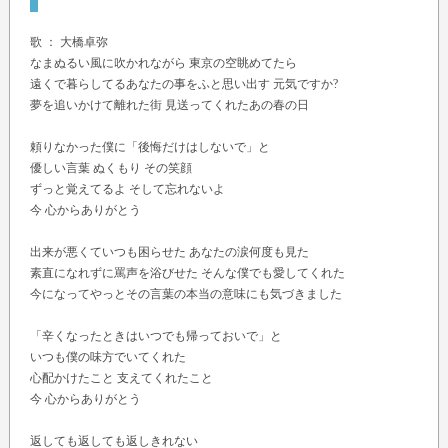
歌 ：
大橋卓弥
なまぬるい風に吹かれながら 東京の空眺めてたら
遠くで暮らしてるあなたの事をふと思い出す 元気ですか?
夢を追いかけて離れた街 見送ってくれたあの春の日
頼りなかった僕に「後悔だけはしないで」と
優しい言葉 ぬくもり その笑顔
ずっと覚えてるよ そして忘れないよ
今 心からありがとう
出来が悪くていつも困らせた あなたの涙何度も見た
素直になれずに罵声を浴びせた そんな僕でも愛してくれた
今になってやっとその言葉の本当の意味にも気づきました
「辛くなったときはいつでも帰っておいで」と
いつも僕の味方でいてくれた
心配かけたこと 支えてくれたこと
今 心からありがとう
返しても返しても返しきれない