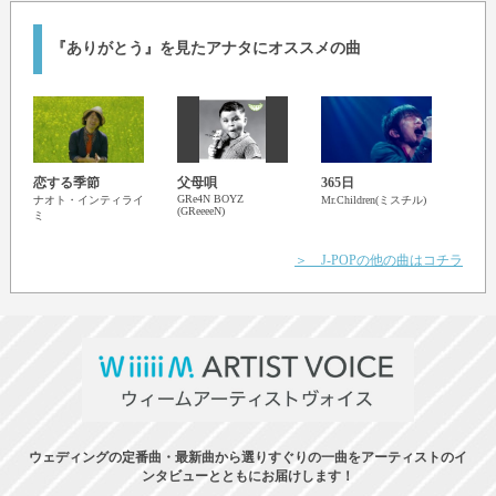
『ありがとう』を見たアナタにオススメの曲
恋する季節
父母唄
365日
ベイ
GRe4N BOYZ
ナオト・インティライ
Mr.Children(ミスチル)
ブユ
(GReeeeN)
ミ
TEE
＞ J-POPの他の曲はコチラ
ウェディングの定番曲・最新曲から選りすぐりの一曲をアーティストのイ
ンタビューとともにお届けします！